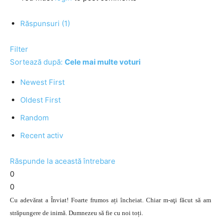
Răspunsuri (1)
Filter
Sortează după:
Cele mai multe voturi
Newest First
Oldest First
Random
Recent activ
Răspunde la această întrebare
0
0
Cu adevărat a Înviat! Foarte frumos ați încheiat. Chiar m-aţi făcut să am
străpungere de inimă. Dumnezeu să fie cu noi toți.