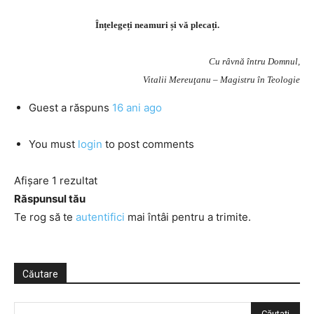
Înțelegeți neamuri și vă plecați.
Cu râvnă întru Domnul,
Vitalii Mereuţanu – Magistru în Teologie
Guest
a răspuns
16 ani ago
You must
login
to post comments
Afișare 1 rezultat
Răspunsul tău
Te rog să te
autentifici
mai întâi pentru a trimite.
Căutare