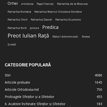
Orhei
ortodoxia
Papa Francisc
Patriarhia de la Moscova
Patriarhia Română
Patriarhul Bisericii Ortodoxe Române
Patriarhul Chiril
Patriarhul Daniel
Patriarhul Ecumenic
Predica
Patriarhul Kirill
pictura
Preot Iulian Rață
Sfaturi duhovnicești;
Sinaxa
Școală
CATEGORIE POPULARĂ
Stiri
4086
Articole preluate
1645
Articole Ortodoxia.md
750
Proloagele Sfinților și a Sfintelor
455
6. Acatiste închinate Sfinților și Sfintelor
183