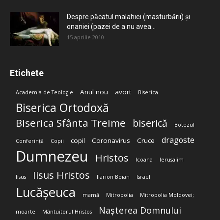
Despre păcatul malahiei (masturbării) şi
onaniei (pazei de a nu avea...
15 aprilie 2010
Etichete
Anul nou
avort
Academia de Teologie
Biserica
Biserica Ortodoxă
Biserica Sfânta Treime
biserică
Botezul
dragoste
copil
Coronavirus
Cruce
Conferință
Copii
Dumnezeu
Hristos
Icoana
Ierusalim
Iisus Hristos
Iisus
Ilarion Boian
Israel
Lucășeuca
mamă
Mitropolia
Mitropolia Moldovei;
Nașterea Domnului
moarte
Mântuitorul Hristos