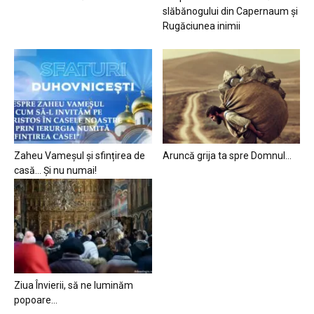
slăbănogului din Capernaum și
Rugăciunea inimii
Zaheu Vameșul și sfințirea de
Aruncă grija ta spre Domnul…
casă… Și nu numai!
Ziua Învierii, să ne luminăm
popoare…