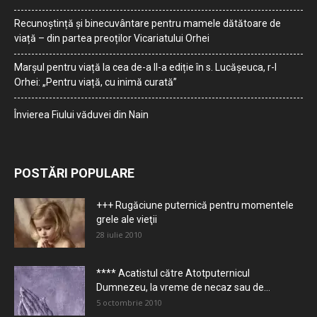
Recunoștință și binecuvântare pentru mamele dătătoare de
viață – din partea preoților Vicariatului Orhei
Marșul pentru viață la cea de-a II-a ediție în s. Lucășeuca, r-l
Orhei: „Pentru viață, cu inimă curată”
Învierea Fiului văduvei din Nain
POSTĂRI POPULARE
+++ Rugăciune puternică pentru momentele
grele ale vieţii
28 iulie 2010
**** Acatistul către Atotputernicul
Dumnezeu, la vreme de necaz sau de...
5 octombrie 2010