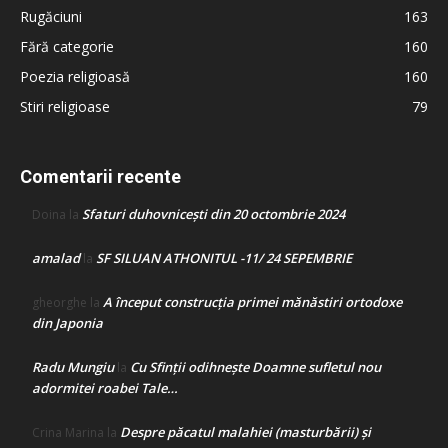
Rugăciuni
163
Fără categorie
160
Poezia religioasă
160
Stiri religioase
79
Comentarii recente
Sfaturi duhovnicești din 20 octombrie 2024
Doina
la
amalad
SF SILUAN ATHONITUL -11/ 24 SEPEMBRIE
la
A început construcţia primei mănăstiri ortodoxe
gheorghe
la
din Japonia
Radu Mungiu
Cu Sfinții odihnește Doamne sufletul nou
la
adormitei roabei Tale…
Despre păcatul malahiei (masturbării) şi
Crina Marina
la