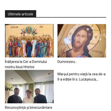
Ultimele articole
Înălțarea la Cer a Domnului
Dumnezeu…
nostru Iisus Hristos
Marșul pentru viață la cea de-a
II-a ediție în s. Lucășeuca,...
Recunoștință și binecuvântare