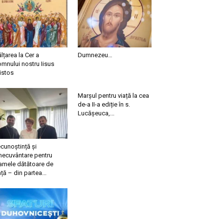
ălțarea la Cer a
Dumnezeu…
mnului nostru Iisus
istos
Marșul pentru viață la cea
de-a II-a ediție în s.
Lucășeuca,...
cunoștință și
necuvântare pentru
mele dătătoare de
ață – din partea...