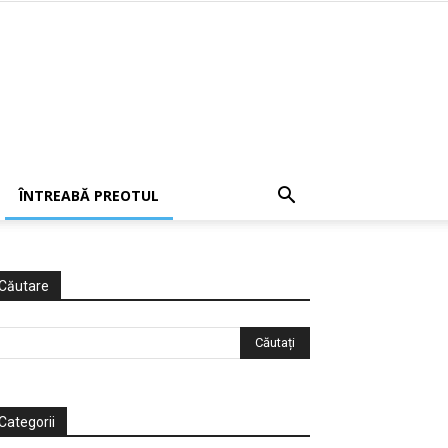
ÎNTREABĂ PREOTUL
Căutare
Categorii