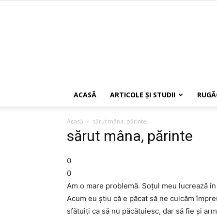
ACASĂ
ARTICOLE ŞI STUDII
RUGĂ
Acasă
sărut mâna, părinte
sărut mâna, părinte
0
0
Am o mare problemă. Soţul meu lucrează în 
Acum eu ştiu că e păcat să ne culcăm împreu
sfătuiţi ca să nu păcătuiesc, dar să fie şi a