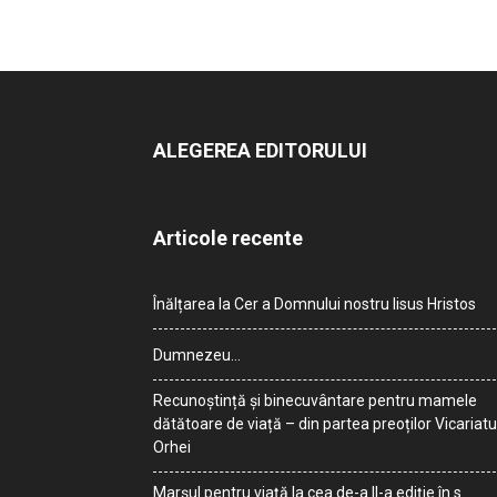
ALEGEREA EDITORULUI
Articole recente
Înălțarea la Cer a Domnului nostru Iisus Hristos
Dumnezeu…
Recunoștință și binecuvântare pentru mamele
dătătoare de viață – din partea preoților Vicariatu
Orhei
Marșul pentru viață la cea de-a II-a ediție în s.