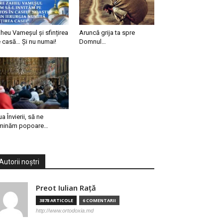
heu Vameșul și sfințirea
Aruncă grija ta spre
 casă… Și nu numai!
Domnul…
ua Învierii, să ne
minăm popoare…
Autorii noștri
Preot Iulian Raţă
3878 ARTICOLE
6 COMENTARII
http://www.ortodoxia.md