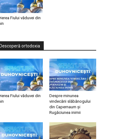
vierea Fiului văduvei din
in
Descoperă ortodoxia
vierea Fiului văduvei din
Despre minunea
in
vindecării slăbănogului
din Capernaum și
Rugăciunea inimii