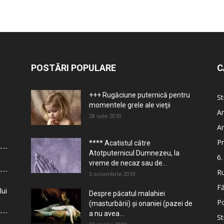
POSTĂRI POPULARE
C
+++ Rugăciune puternică pentru
St
momentele grele ale vieţii
Ar
28 iulie 2010
Ar
Pr
**** Acatistul către
Atotputernicul Dumnezeu, la
6.
vreme de necaz sau de...
Ru
5 octombrie 2010
Fă
lui
Despre păcatul malahiei
Po
(masturbării) şi onaniei (pazei de
a nu avea...
St