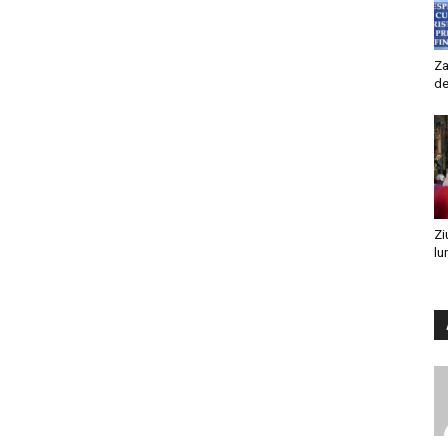
Za
de
Zi
lu