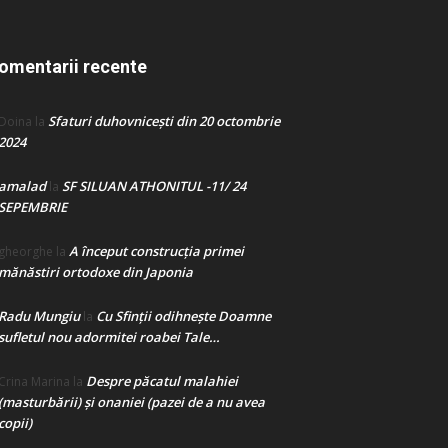
omentarii recente
Sfaturi duhovnicești din 20 octombrie
Doina
la
2024
amalad
SF SILUAN ATHONITUL -11/ 24
la
SEPEMBRIE
A început construcţia primei
gheorghe
la
mănăstiri ortodoxe din Japonia
Radu Mungiu
Cu Sfinții odihnește Doamne
la
sufletul nou adormitei roabei Tale…
Despre păcatul malahiei
Crina Marina
la
(masturbării) şi onaniei (pazei de a nu avea
copii)