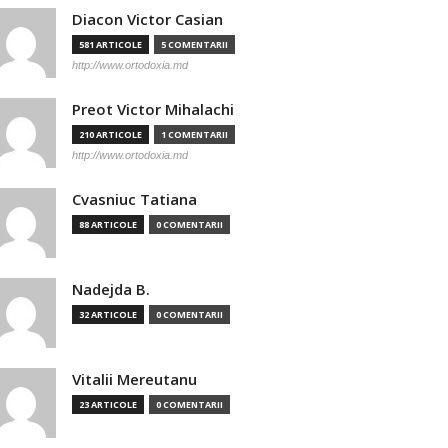
Diacon Victor Casian
581 ARTICOLE
5 COMENTARII
http://www.ortodoxia.md
Preot Victor Mihalachi
210 ARTICOLE
1 COMENTARII
http://www.ortodoxia.md
Cvasniuc Tatiana
88 ARTICOLE
0 COMENTARII
Nadejda B.
32 ARTICOLE
0 COMENTARII
Vitalii Mereutanu
23 ARTICOLE
0 COMENTARII