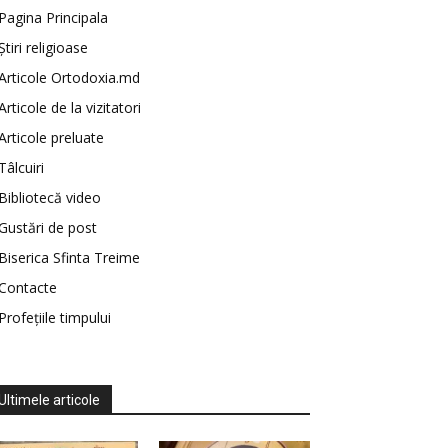
Pagina Principala
Știri religioase
Articole Ortodoxia.md
Articole de la vizitatori
Articole preluate
Tâlcuiri
Bibliotecă video
Gustări de post
Biserica Sfinta Treime
Contacte
Profețiile timpului
Ultimele articole