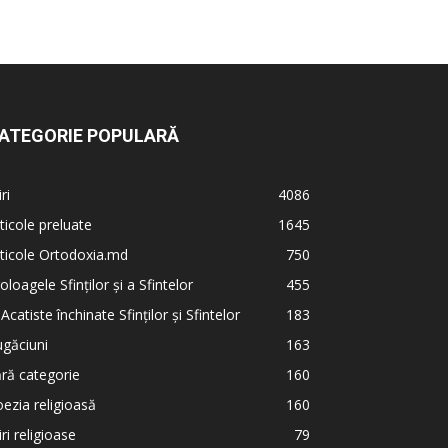
ATEGORIE POPULARĂ
iri
4086
ticole preluate
1645
ticole Ortodoxia.md
750
oloagele Sfinților și a Sfintelor
455
 Acatiste închinate Sfinților și Sfintelor
183
găciuni
163
ră categorie
160
ezia religioasă
160
iri religioase
79