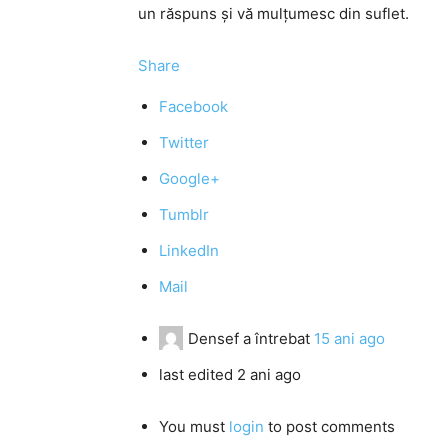
un răspuns şi vă mulţumesc din suflet.
Share
Facebook
Twitter
Google+
Tumblr
LinkedIn
Mail
Densef
a întrebat
15 ani ago
last edited 2 ani ago
You must
login
to post comments