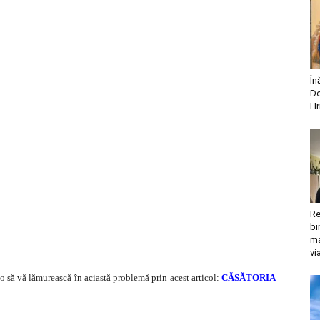
În
Do
Hr
Re
bi
ma
vi
o să vă lămurească în aciastă problemă prin acest articol:
CĂSĂTORIA