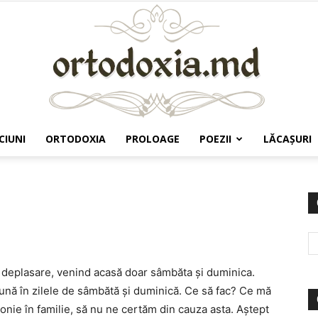
CIUNI
ORTODOXIA
PROLOAGE
POEZII
LĂCAŞURI
Ortodoxia.md
deplasare, venind acasă doar sâmbăta şi duminica.
nă în zilele de sâmbătă şi duminică. Ce să fac? Ce mă
rmonie în familie, să nu ne certăm din cauza asta. Aştept