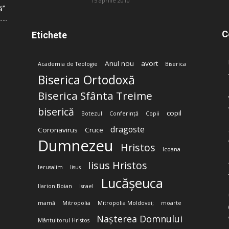
15 aprilie 2010
ă”
C
Etichete
Anul nou
avort
Academia de Teologie
Biserica
Biserica Ortodoxă
Biserica Sfânta Treime
biserică
copil
Botezul
Conferință
Copii
dragoste
Coronavirus
Cruce
Dumnezeu
Hristos
Icoana
Iisus Hristos
Ierusalim
Iisus
Lucășeuca
Ilarion Boian
Israel
mamă
Mitropolia
Mitropolia Moldovei;
moarte
Nașterea Domnului
Mântuitorul Hristos