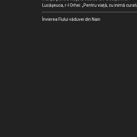
Lucășeuca, r-l Orhei: „Pentru viață, cu inimă curat
Învierea Fiului văduvei din Nain