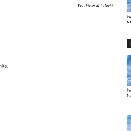
Prot Victor Mihalachi
În
Na
mite.
În
Na