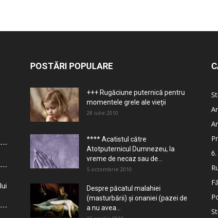
POSTĂRI POPULARE
C
+++ Rugăciune puternică pentru
St
momentele grele ale vieţii
Ar
28 iulie 2010
Ar
Pr
**** Acatistul către
Atotputernicul Dumnezeu, la
6.
vreme de necaz sau de...
Ru
5 octombrie 2010
Fă
lui
Despre păcatul malahiei
Po
(masturbării) şi onaniei (pazei de
a nu avea...
St