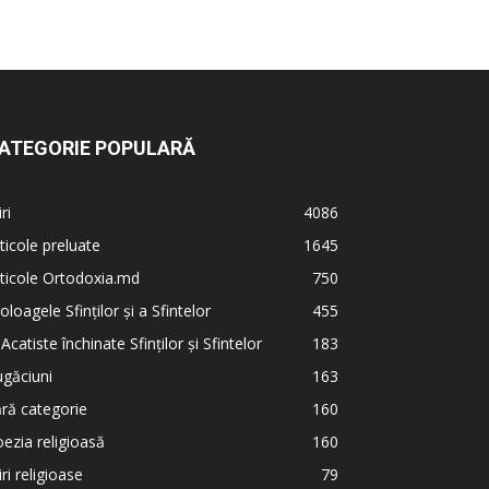
ATEGORIE POPULARĂ
iri
4086
ticole preluate
1645
ticole Ortodoxia.md
750
oloagele Sfinților și a Sfintelor
455
 Acatiste închinate Sfinților și Sfintelor
183
găciuni
163
ră categorie
160
ezia religioasă
160
iri religioase
79