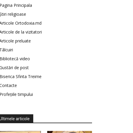
Pagina Principala
Știri religioase
Articole Ortodoxia.md
Articole de la vizitatori
Articole preluate
Tâlcuiri
Bibliotecă video
Gustări de post
Biserica Sfinta Treime
Contacte
Profețiile timpului
Ultimele articole