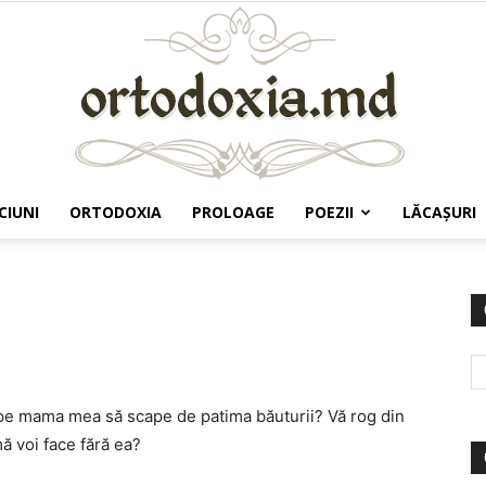
CIUNI
ORTODOXIA
PROLOAGE
POEZII
LĂCAŞURI
Ortodoxia.md
t pe mama mea să scape de patima băuturii? Vă rog din
mă voi face fără ea?