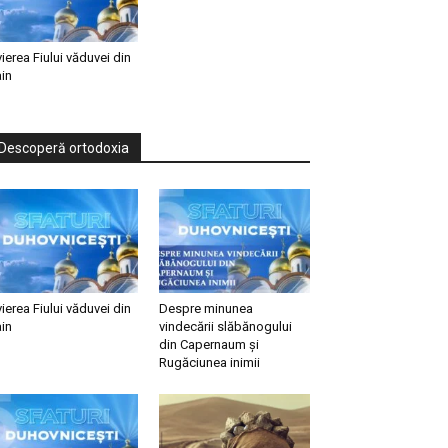
vierea Fiului văduvei din
in
Descoperă ortodoxia
vierea Fiului văduvei din
Despre minunea
in
vindecării slăbănogului
din Capernaum și
Rugăciunea inimii