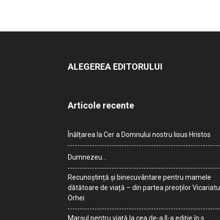
ALEGEREA EDITORULUI
Articole recente
Înălțarea la Cer a Domnului nostru Iisus Hristos
Dumnezeu…
Recunoștință și binecuvântare pentru mamele
dătătoare de viață – din partea preoților Vicariatu
Orhei
Marșul pentru viață la cea de-a II-a ediție în s.