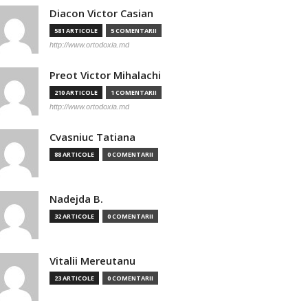
Diacon Victor Casian
581 ARTICOLE
5 COMENTARII
http://www.ortodoxia.md
Preot Victor Mihalachi
210 ARTICOLE
1 COMENTARII
http://www.ortodoxia.md
Cvasniuc Tatiana
88 ARTICOLE
0 COMENTARII
Nadejda B.
32 ARTICOLE
0 COMENTARII
Vitalii Mereutanu
23 ARTICOLE
0 COMENTARII