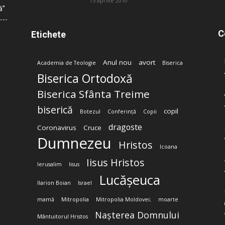
15 aprilie 2010
ă”
C
Etichete
Anul nou
avort
Academia de Teologie
Biserica
Biserica Ortodoxă
Biserica Sfânta Treime
biserică
copil
Botezul
Conferință
Copii
dragoste
Coronavirus
Cruce
Dumnezeu
Hristos
Icoana
Iisus Hristos
Ierusalim
Iisus
Lucășeuca
Ilarion Boian
Israel
mamă
Mitropolia
Mitropolia Moldovei;
moarte
Nașterea Domnului
Mântuitorul Hristos