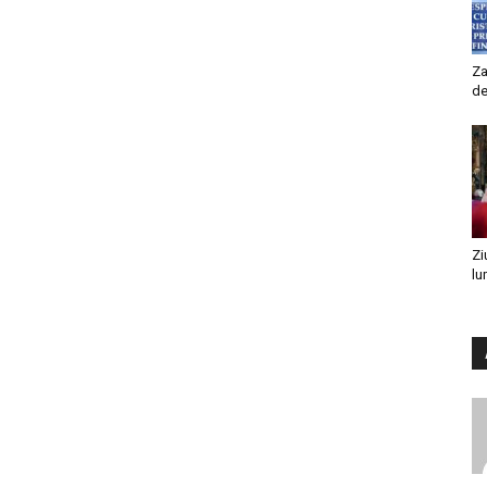
Za
de
Zi
lu