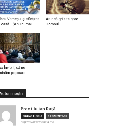
heu Vameșul și sfințirea
Aruncă grija ta spre
 casă… Și nu numai!
Domnul…
ua Învierii, să ne
minăm popoare…
Autorii noștri
Preot Iulian Raţă
3878 ARTICOLE
6 COMENTARII
http://www.ortodoxia.md