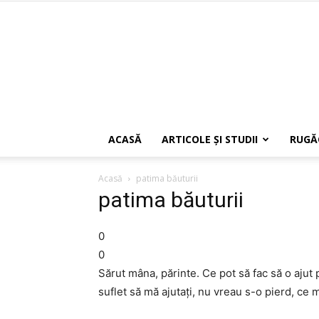
ACASĂ
ARTICOLE ŞI STUDII
RUGĂ
Acasă
patima băuturii
patima băuturii
0
0
Sărut mâna, părinte. Ce pot să fac să o aju
suflet să mă ajutaţi, nu vreau s-o pierd, ce 