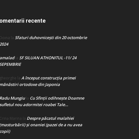
omentarii recente
Sfaturi duhovnicești din 20 octombrie
Doina
la
2024
amalad
SF SILUAN ATHONITUL -11/ 24
la
SEPEMBRIE
A început construcţia primei
gheorghe
la
mănăstiri ortodoxe din Japonia
Radu Mungiu
Cu Sfinții odihnește Doamne
la
sufletul nou adormitei roabei Tale…
Despre păcatul malahiei
Crina Marina
la
(masturbării) şi onaniei (pazei de a nu avea
copii)