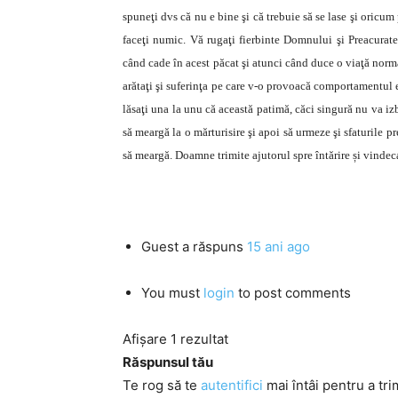
spuneţi dvs că nu e bine şi că trebuie să se lase şi oricu
faceţi numic. Vă rugaţi fierbinte Domnului şi Preacurate
când cade în acest păcat şi atunci când duce o viaţă normală
arătaţi şi suferinţa pe care v-o provoacă comportamentul e
lăsaţi una la unu că această patimă, căci singură nu va izbi
să meargă la o mărturisire şi apoi să urmeze şi sfaturile p
să meargă. Doamne trimite ajutorul spre întărire și vindec
Guest
a răspuns
15 ani ago
You must
login
to post comments
Afișare 1 rezultat
Răspunsul tău
Te rog să te
autentifici
mai întâi pentru a tri