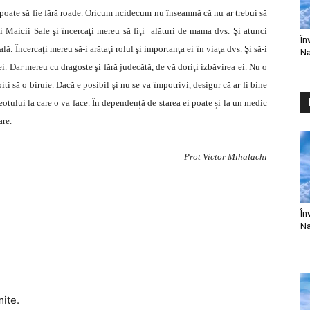
m poate să fie fără roade. Oricum ncidecum nu înseamnă că nu ar trebui să
i Maicii Sale şi încercaţi mereu să fiţi alături de mama dvs. Şi atunci
În
. Încercaţi mereu să-i arătaţi rolul şi importanţa ei în viaţa dvs. Şi să-i
Na
i. Dar mereu cu dragoste şi fără judecătă, de vă doriţi izbăvirea ei. Nu o
ti să o biruie. Dacă e posibil şi nu se va împotrivi, desigur că ar fi bine
reotului la care o va face. În dependență de starea ei poate și la un medic
are.
Prot Victor Mihalachi
În
Na
mite.