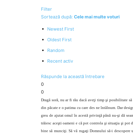
Filter
Sortează după:
Cele mai multe voturi
Newest First
Oldest First
Random
Recent activ
Răspunde la această întrebare
0
0
Dragă soră, nu ar fi rău dacă aveţi timp şi posibilitate să
din păcate e o patima cu care des ne întâlnum. Dar desigur
greu de ajutat omul în acestă privinţă până nu-şi dă seama
trăiesc aceşti oameni e că pot controla şi situaţia şi pot 
bine să munciţi. Să vă rugaţi Domnului să-i descopere ură