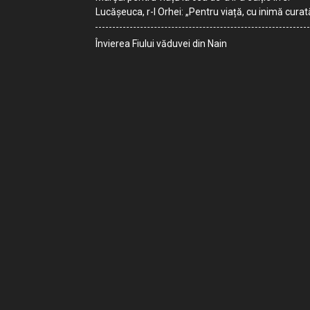
Lucășeuca, r-l Orhei: „Pentru viață, cu inimă curat
Învierea Fiului văduvei din Nain