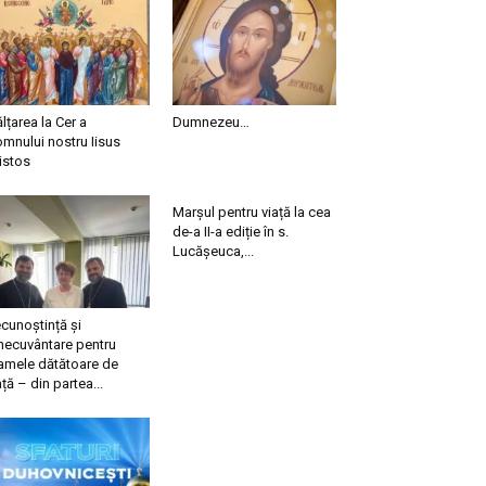
ălțarea la Cer a
Dumnezeu…
mnului nostru Iisus
istos
Marșul pentru viață la cea
de-a II-a ediție în s.
Lucășeuca,...
cunoștință și
necuvântare pentru
mele dătătoare de
ață – din partea...