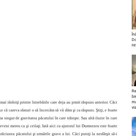
În
Do
Hr
Re
bi
ma
 mai răsfoiţi printre întrebările care deja au prmit răspuns anterior. Căci
vi
 că careva sfaturi o să încercăm să vă dăm şi ca răspuns. Ştiţi, e foarte
 singur de gravitatea păcatului în care trăieşte. Sau altă iluzie în care
deveni mereu ca şi ceilaţi. Iată aici cu ajutorul lui Dumnezeu este foarte
ciunea păcatului şi urmările grave a lui. Căci puteţi la nesfârşit să-i