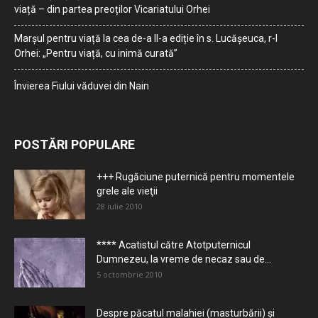
viață – din partea preoților Vicariatului Orhei
Marșul pentru viață la cea de-a II-a ediție în s. Lucășeuca, r-l
Orhei: „Pentru viață, cu inimă curată”
Învierea Fiului văduvei din Nain
POSTĂRI POPULARE
+++ Rugăciune puternică pentru momentele
grele ale vieţii
28 iulie 2010
**** Acatistul către Atotputernicul
Dumnezeu, la vreme de necaz sau de...
5 octombrie 2010
Despre păcatul malahiei (masturbării) şi