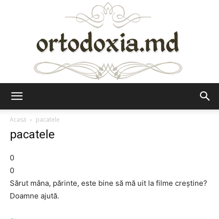
Ortodoxia.md
Acasă
pacatele
pacatele
0
0
Sărut mâna, părinte, este bine să mă uit la filme creştine?
Doamne ajută.