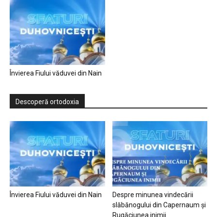
Învierea Fiului văduvei din Nain
Descoperă ortodoxia
Învierea Fiului văduvei din Nain
Despre minunea vindecării
slăbănogului din Capernaum și
Rugăciunea inimii