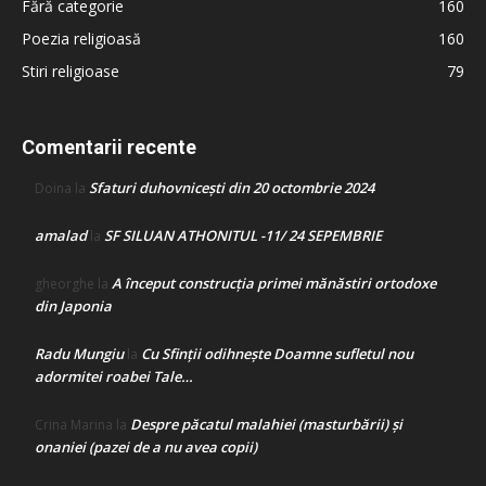
Fără categorie
160
Poezia religioasă
160
Stiri religioase
79
Comentarii recente
Sfaturi duhovnicești din 20 octombrie 2024
Doina
la
amalad
SF SILUAN ATHONITUL -11/ 24 SEPEMBRIE
la
A început construcţia primei mănăstiri ortodoxe
gheorghe
la
din Japonia
Radu Mungiu
Cu Sfinții odihnește Doamne sufletul nou
la
adormitei roabei Tale…
Despre păcatul malahiei (masturbării) şi
Crina Marina
la
onaniei (pazei de a nu avea copii)