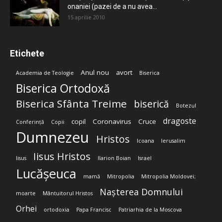
onaniei (pazei de a nu avea...
15 aprilie 2010
Etichete
Anul nou
avort
Academia de Teologie
Biserica
Biserica Ortodoxă
Biserica Sfânta Treime
biserică
Botezul
dragoste
copil
Coronavirus
Cruce
Conferință
Copii
Dumnezeu
Hristos
Icoana
Ierusalim
Iisus Hristos
Iisus
Ilarion Boian
Israel
Lucășeuca
mamă
Mitropolia
Mitropolia Moldovei;
Nașterea Domnului
moarte
Mântuitorul Hristos
Orhei
ortodoxia
Papa Francisc
Patriarhia de la Moscova