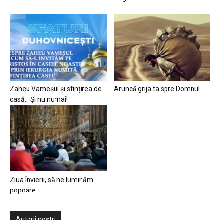
Zaheu Vameșul și sfințirea de
Aruncă grija ta spre Domnul…
casă… Și nu numai!
Ziua Învierii, să ne luminăm
popoare…
Autorii noștri