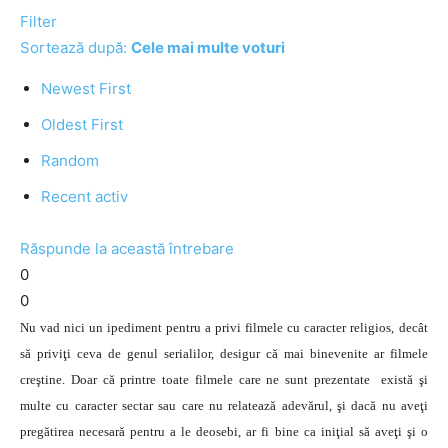
Filter
Sortează după:
Cele mai multe voturi
Newest First
Oldest First
Random
Recent activ
Răspunde la această întrebare
0
0
Nu vad nici un ipediment pentru a privi filmele cu caracter religios,
decât
să priviţi ceva de genul serialilor, desigur că mai binevenite ar filmele
creştine. Doar că printre toate filmele care ne sunt prezentate există şi
multe cu caracter sectar sau care nu relatează adevărul, şi dacă nu aveţi
pregătirea necesară pentru a le deosebi, ar fi bine ca iniţial să aveţi şi o