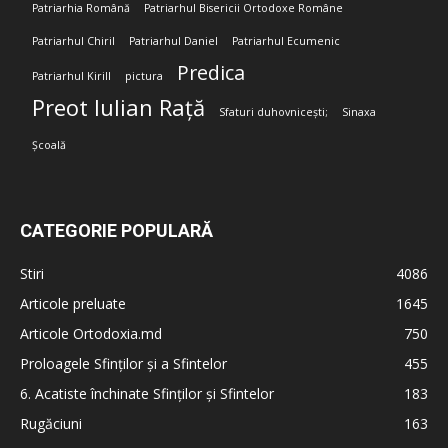
Patriarhia Română
Patriarhul Bisericii Ortodoxe Române
Patriarhul Chiril
Patriarhul Daniel
Patriarhul Ecumenic
Predica
Patriarhul Kirill
pictura
Preot Iulian Rață
Sfaturi duhovnicești;
Sinaxa
Școală
CATEGORIE POPULARĂ
Stiri
4086
Articole preluate
1645
Articole Ortodoxia.md
750
Proloagele Sfinților și a Sfintelor
455
6. Acatiste închinate Sfinților și Sfintelor
183
Rugăciuni
163