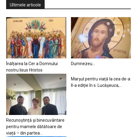
Ultimele articole
Înălțarea la Cer a Domnului
Dumnezeu…
nostru Iisus Hristos
Marșul pentru viață la cea de-a
II-a ediție în s. Lucășeuca,...
Recunoștință și binecuvântare
pentru mamele dătătoare de
viață – din partea...