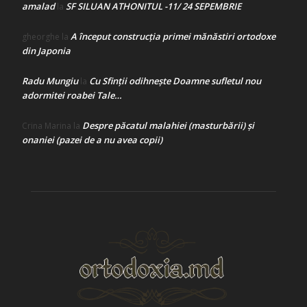
amalad
SF SILUAN ATHONITUL -11/ 24 SEPEMBRIE
la
A început construcţia primei mănăstiri ortodoxe
gheorghe
la
din Japonia
Radu Mungiu
Cu Sfinții odihnește Doamne sufletul nou
la
adormitei roabei Tale…
Despre păcatul malahiei (masturbării) şi
Crina Marina
la
onaniei (pazei de a nu avea copii)