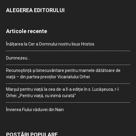
ALEGEREA EDITORULUI
Articole recente
Înălțarea la Cer a Domnului nostru Iisus Hristos
Dumnezeu…
Recunoștință și binecuvântare pentru mamele dătătoare de
viață – din partea preoților Vicariatului Orhei
Marșul pentru viață la cea de-a II-a ediție în s. Lucășeuca, r-l
Orhei: „Pentru viață, cu inimă curată”
Învierea Fiului văduvei din Nain
POSTĂRI POPULARE