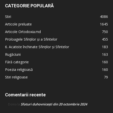
CATEGORIE POPULARĂ
Stiri
4086
Articole preluate
1645
Articole Ortodoxia.md
750
Proloagele Sfinților și a Sfintelor
455
6. Acatiste închinate Sfinților și Sfintelor
183
Rugăciuni
163
Fără categorie
160
Poezia religioasă
160
Stiri religioase
79
Comentarii recente
Sfaturi duhovnicești din 20 octombrie 2024
Doina
la