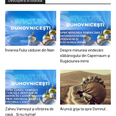
Descoperă ortodoxia
Învierea Fiului văduvei din Nain
Despre minunea vindecării
slăbănogului din Capernaum și
Rugăciunea inimii
Zaheu Vameșul și sfințirea de
Aruncă grija ta spre Domnul…
casă… Și nu numai!