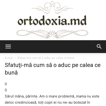
Ortodoxia.md
Acasă
Sfatuţi-mă cum să o aduc pe calea ce bună
Sfatuţi-mă cum să o aduc pe calea ce
bună
0
0
Sărut mâna, părinte. Am o mare problemă, mama nu este
deloc credincioasă, toţi copii ei nu ne-au botezat în