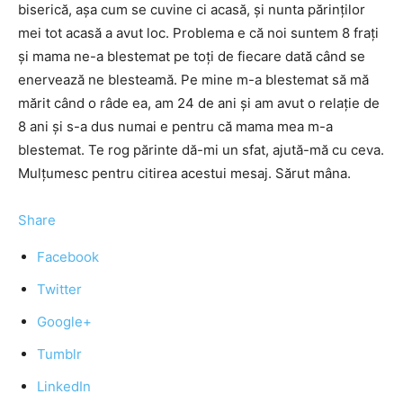
biserică, aşa cum se cuvine ci acasă, şi nunta părinţilor
mei tot acasă a avut loc. Problema e că noi suntem 8 fraţi
şi mama ne-a blestemat pe toţi de fiecare dată când se
enervează ne blesteamă. Pe mine m-a blestemat să mă
mărit când o râde ea, am 24 de ani şi am avut o relaţie de
8 ani şi s-a dus numai e pentru că mama mea m-a
blestemat. Te rog părinte dă-mi un sfat, ajută-mă cu ceva.
Mulţumesc pentru citirea acestui mesaj. Sărut mâna.
Share
Facebook
Twitter
Google+
Tumblr
LinkedIn