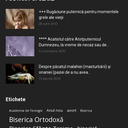
+++ Rugăciune puternică pentru momentele
grele ale vieţii
28 iulie 2010
**** Acatistul către Atotputernicul
Dumnezeu, la vreme de necaz sau de...
5 octombrie 2010
Despre păcatul malahiei (masturbării) şi
onaniei (pazei de a nu avea...
15 aprilie 2010
Etichete
Anul nou
avort
Academia de Teologie
Biserica
Biserica Ortodoxă