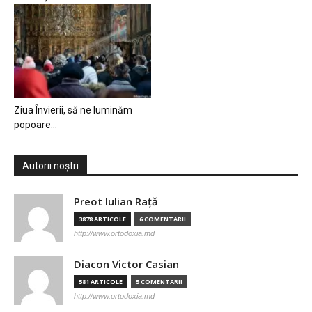
Ziua Învierii, să ne luminăm
popoare…
Autorii noștri
Preot Iulian Raţă
3878 ARTICOLE
6 COMENTARII
http://www.ortodoxia.md
Diacon Victor Casian
581 ARTICOLE
5 COMENTARII
http://www.ortodoxia.md