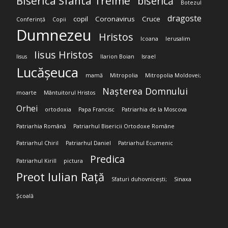
Biserica Sfânta Treime
biserică
Botezul
dragoste
copil
Coronavirus
Cruce
Conferință
Copii
Dumnezeu
Hristos
Icoana
Ierusalim
Iisus Hristos
Iisus
Ilarion Boian
Israel
Lucășeuca
mamă
Mitropolia
Mitropolia Moldovei;
Nașterea Domnului
moarte
Mântuitorul Hristos
Orhei
ortodoxia
Papa Francisc
Patriarhia de la Moscova
Patriarhia Română
Patriarhul Bisericii Ortodoxe Române
Patriarhul Chiril
Patriarhul Daniel
Patriarhul Ecumenic
Predica
Patriarhul Kirill
pictura
Preot Iulian Rață
Sfaturi duhovnicești;
Sinaxa
Școală