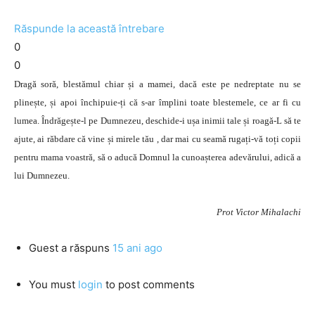
Răspunde la această întrebare
0
0
Dragă soră, blestămul chiar și a mamei, dacă este pe nedreptate nu se
plinește, și apoi închipuie-ți că s-ar împlini toate blestemele, ce ar fi cu
lumea. Îndrăgește-l pe Dumnezeu, deschide-i ușa inimii tale și roagă-L să te
ajute, ai răbdare că vine și mirele tău , dar mai cu seamă rugați-vă toți copii
pentru mama voastră, să o aducă Domnul la cunoașterea adevărului, adică a
lui Dumnezeu.
Prot Victor Mihalachi
Guest
a răspuns
15 ani ago
You must
login
to post comments