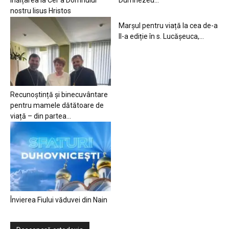
Înălțarea la Cer a Domnului
Dumnezeu…
nostru Iisus Hristos
Marșul pentru viață la cea de-a
II-a ediție în s. Lucășeuca,...
Recunoștință și binecuvântare
pentru mamele dătătoare de
viață – din partea...
Învierea Fiului văduvei din Nain