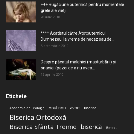
+++ Rugăciune puternică pentru momentele
grele ale vieţii
28 iulie 2010
**** Acatistul către Atotputernicul
Dumnezeu, la vreme de necaz sau de...
5 octombrie 2010
Despre păcatul malahiei (masturbării) şi
onaniei (pazei de a nu avea...
15 aprilie 2010
Etichete
Anul nou
avort
Academia de Teologie
Biserica
Biserica Ortodoxă
Biserica Sfânta Treime
biserică
Botezul