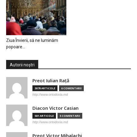
Ziua Învierii, să ne luminăm
popoare…
Autorii noștri
Preot Iulian Raţă
3878 ARTICOLE
6 COMENTARII
http://www.ortodoxia.md
Diacon Victor Casian
581 ARTICOLE
5 COMENTARII
http://www.ortodoxia.md
Preot Victor Mihalachi