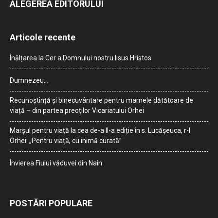
ALEGEREA EDITORULUI
Articole recente
Înălțarea la Cer a Domnului nostru Iisus Hristos
Dumnezeu…
Recunoștință și binecuvântare pentru mamele dătătoare de
viață – din partea preoților Vicariatului Orhei
Marșul pentru viață la cea de-a II-a ediție în s. Lucășeuca, r-l
Orhei: „Pentru viață, cu inimă curată”
Învierea Fiului văduvei din Nain
POSTĂRI POPULARE