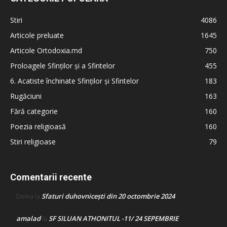
Stiri
4086
Articole preluate
1645
Articole Ortodoxia.md
750
Proloagele Sfinților și a Sfintelor
455
6. Acatiste închinate Sfinților și Sfintelor
183
Rugăciuni
163
Fără categorie
160
Poezia religioasă
160
Stiri religioase
79
Comentarii recente
Sfaturi duhovnicești din 20 octombrie 2024
Doina
la
amalad
SF SILUAN ATHONITUL -11/ 24 SEPEMBRIE
la