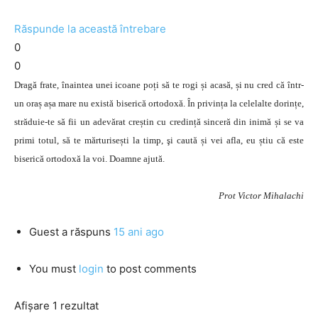
Răspunde la această întrebare
0
0
Dragă frate, înaintea unei icoane poți să te rogi și acasă, și nu cred că într-
un oraș așa mare nu există biserică ortodoxă. În privința la celelalte dorințe,
străduie-te să fii un adevărat creștin cu credință sinceră din inimă și se va
primi totul, să te mărturisești la timp, şi caută și vei afla, eu știu că este
biserică ortodoxă la voi. Doamne ajută.
Prot Victor Mihalachi
Guest
a răspuns
15 ani ago
You must
login
to post comments
Afișare 1 rezultat