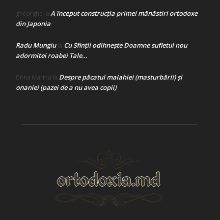
A început construcţia primei mănăstiri ortodoxe
gheorghe
la
din Japonia
Radu Mungiu
Cu Sfinții odihnește Doamne sufletul nou
la
adormitei roabei Tale…
Despre păcatul malahiei (masturbării) şi
Crina Marina
la
onaniei (pazei de a nu avea copii)