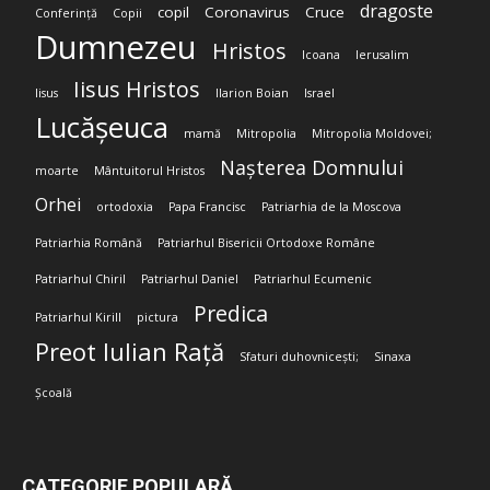
dragoste
copil
Coronavirus
Cruce
Conferință
Copii
Dumnezeu
Hristos
Icoana
Ierusalim
Iisus Hristos
Iisus
Ilarion Boian
Israel
Lucășeuca
mamă
Mitropolia
Mitropolia Moldovei;
Nașterea Domnului
moarte
Mântuitorul Hristos
Orhei
ortodoxia
Papa Francisc
Patriarhia de la Moscova
Patriarhia Română
Patriarhul Bisericii Ortodoxe Române
Patriarhul Chiril
Patriarhul Daniel
Patriarhul Ecumenic
Predica
Patriarhul Kirill
pictura
Preot Iulian Rață
Sfaturi duhovnicești;
Sinaxa
Școală
CATEGORIE POPULARĂ