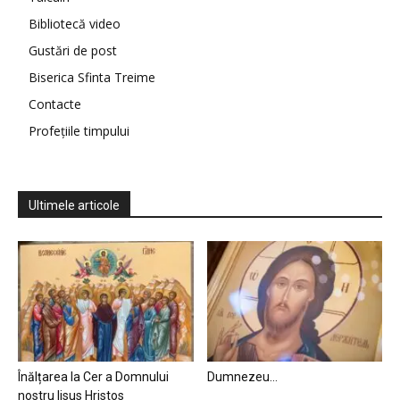
Bibliotecă video
Gustări de post
Biserica Sfinta Treime
Contacte
Profețiile timpului
Ultimele articole
Înălțarea la Cer a Domnului
Dumnezeu…
nostru Iisus Hristos