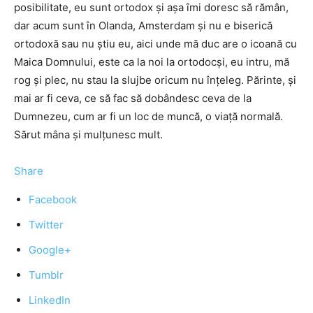
posibilitate, eu sunt ortodox şi aşa îmi doresc să rămân,
dar acum sunt în Olanda, Amsterdam şi nu e biserică
ortodoxă sau nu ştiu eu, aici unde mă duc are o icoană cu
Maica Domnului, este ca la noi la ortodocşi, eu intru, mă
rog şi plec, nu stau la slujbe oricum nu înţeleg. Părinte, şi
mai ar fi ceva, ce să fac să dobândesc ceva de la
Dumnezeu, cum ar fi un loc de muncă, o viaţă normală.
Sărut mâna şi mulţunesc mult.
Share
Facebook
Twitter
Google+
Tumblr
LinkedIn