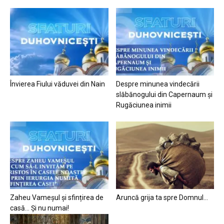
Învierea Fiului văduvei din Nain
Despre minunea vindecării
slăbănogului din Capernaum și
Rugăciunea inimii
Zaheu Vameșul și sfințirea de
Aruncă grija ta spre Domnul…
casă… Și nu numai!