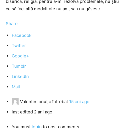
biserica, religia, pentru a-mi rezolva problemele, nu ştiu
ce să fac, altă modalitate nu am, sau nu găsesc.
Share
Facebook
Twitter
Google+
Tumblr
LinkedIn
Mail
Valentin Ionuţ
a întrebat
15 ani ago
last edited 2 ani ago
You must
login
to post comments