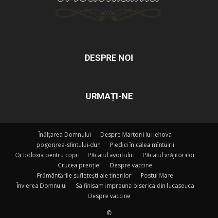
DESPRE NOI
URMAȚI-NE
Înălțarea Domnului
Despre Martorii lui Iehova
pogorirea-sfintului-duh
Piedici în calea mîntuirii
Ortodoxia pentru copii
Păcatul avortului
Păcatul vrăjitoriilor
Crucea preoției
Despre vaccine
Frământările sufletești ale tinerilor
Postul Mare
Învierea Domnului
Sa finisam impreuna biserica din lucaseuca
Despre vaccine
©