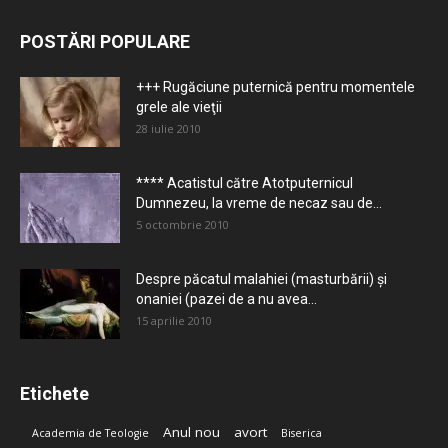
POSTĂRI POPULARE
+++ Rugăciune puternică pentru momentele
grele ale vieţii
28 iulie 2010
**** Acatistul către Atotputernicul
Dumnezeu, la vreme de necaz sau de...
5 octombrie 2010
Despre păcatul malahiei (masturbării) şi
onaniei (pazei de a nu avea...
15 aprilie 2010
Etichete
Anul nou
avort
Academia de Teologie
Biserica