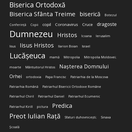
Biserica Ortodoxă
Biserica Sfânta Treime
biserică
Botezul
dragoste
copil
Coronavirus
Cruce
Conferință
Copii
Dumnezeu
Hristos
Icoana
Ierusalim
Iisus Hristos
Iisus
Ilarion Boian
Israel
Lucășeuca
mamă
Mitropolia
Mitropolia Moldovei;
Nașterea Domnului
moarte
Mântuitorul Hristos
Orhei
ortodoxia
Papa Francisc
Patriarhia de la Moscova
Patriarhia Română
Patriarhul Bisericii Ortodoxe Române
Patriarhul Chiril
Patriarhul Daniel
Patriarhul Ecumenic
Predica
Patriarhul Kirill
pictura
Preot Iulian Rață
Sfaturi duhovnicești;
Sinaxa
Școală