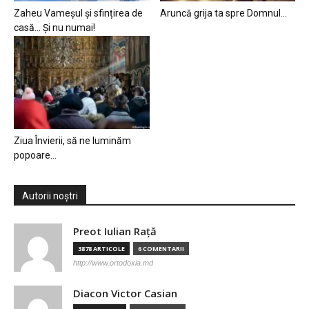
Zaheu Vameșul și sfințirea de
Aruncă grija ta spre Domnul…
casă… Și nu numai!
Ziua Învierii, să ne luminăm
popoare…
Autorii noștri
Preot Iulian Raţă
3878 ARTICOLE
6 COMENTARII
http://www.ortodoxia.md
Diacon Victor Casian