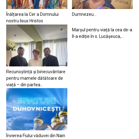
Înălțarea la Cer a Domnului
Dumnezeu…
nostru Iisus Hristos
Marșul pentru viață la cea de-a
II-a ediție în s. Lucășeuca,...
Recunoștință și binecuvântare
pentru mamele dătătoare de
viață – din partea...
Învierea Fiului văduvei din Nain