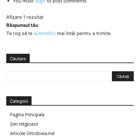
You must
login
to post comments
Afișare 1 rezultat
Răspunsul tău
Te rog să te
autentifici
mai întâi pentru a trimite.
Căutare
Categorii
Pagina Principala
Știri religioase
Articole Ortodoxia.md