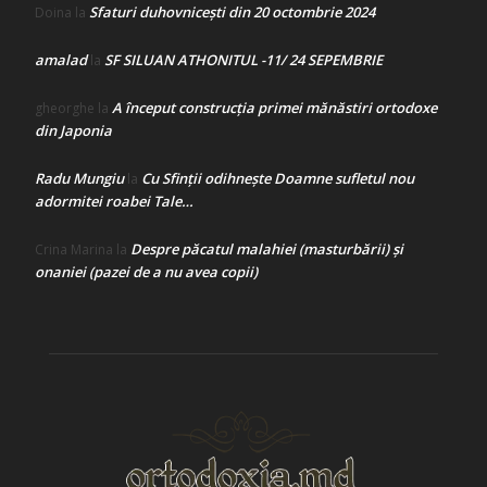
Sfaturi duhovnicești din 20 octombrie 2024
Doina
la
amalad
SF SILUAN ATHONITUL -11/ 24 SEPEMBRIE
la
A început construcţia primei mănăstiri ortodoxe
gheorghe
la
din Japonia
Radu Mungiu
Cu Sfinții odihnește Doamne sufletul nou
la
adormitei roabei Tale…
Despre păcatul malahiei (masturbării) şi
Crina Marina
la
onaniei (pazei de a nu avea copii)