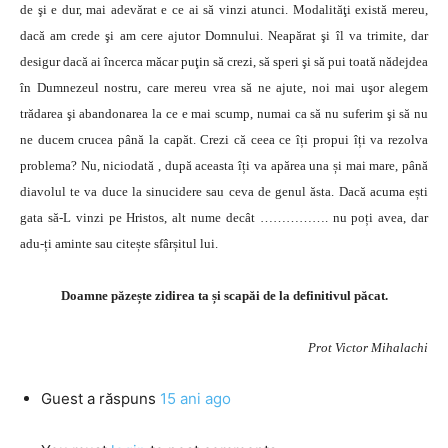
de şi e dur, mai adevărat e ce ai să vinzi atunci. Modalităţi există mereu,
dacă am crede şi am cere ajutor Domnului. Neapărat şi îl va trimite, dar
desigur dacă ai încerca măcar puţin să crezi, să speri şi să pui toată nădejdea
în Dumnezeul nostru, care mereu vrea să ne ajute, noi mai uşor alegem
trădarea şi abandonarea la ce e mai scump, numai ca să nu suferim şi să nu
ne ducem crucea până la capăt. Crezi că ceea ce îți propui îți va rezolva
problema? Nu, niciodată , după aceasta îți va apărea una și mai mare, până
diavolul te va duce la sinucidere sau ceva de genul ăsta. Dacă acuma ești
gata să-L vinzi pe Hristos, alt nume decât ……………. nu poți avea, dar
adu-ți aminte sau citește sfârșitul lui.
Doamne păzește zidirea ta și scapăi de la definitivul păcat.
Prot Victor Mihalachi
Guest
a răspuns
15 ani ago