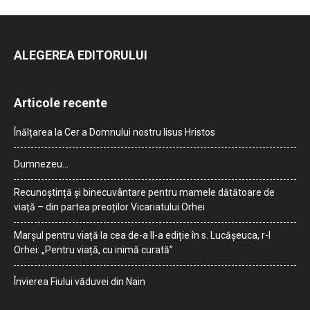
ALEGEREA EDITORULUI
Articole recente
Înălțarea la Cer a Domnului nostru Iisus Hristos
Dumnezeu…
Recunoștință și binecuvântare pentru mamele dătătoare de
viață – din partea preoților Vicariatului Orhei
Marșul pentru viață la cea de-a II-a ediție în s. Lucășeuca, r-l
Orhei: „Pentru viață, cu inimă curată”
Învierea Fiului văduvei din Nain