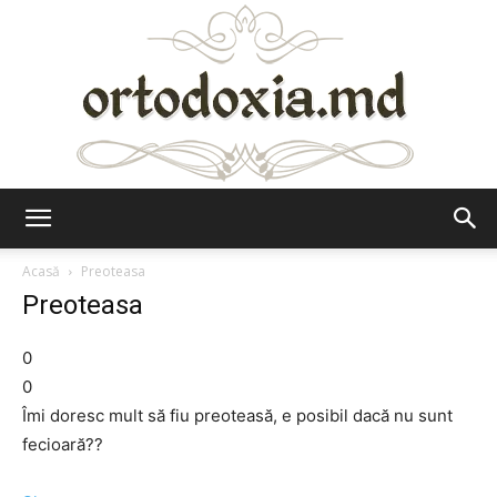
Ortodoxia.md
Acasă
Preoteasa
Preoteasa
0
0
Îmi doresc mult să fiu preoteasă, e posibil dacă nu sunt
fecioară??