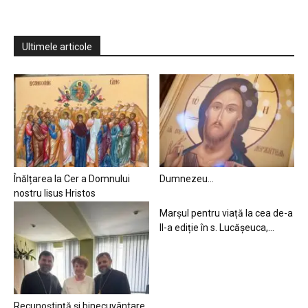
Ultimele articole
Înălțarea la Cer a Domnului
Dumnezeu…
nostru Iisus Hristos
Marșul pentru viață la cea de-a
II-a ediție în s. Lucășeuca,...
Recunoștință și binecuvântare