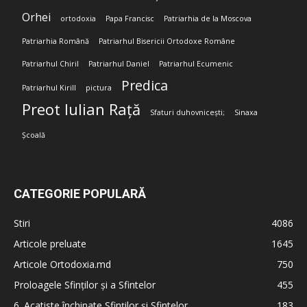
Orhei
ortodoxia
Papa Francisc
Patriarhia de la Moscova
Patriarhia Română
Patriarhul Bisericii Ortodoxe Române
Patriarhul Chiril
Patriarhul Daniel
Patriarhul Ecumenic
Predica
Patriarhul Kirill
pictura
Preot Iulian Rață
Sfaturi duhovnicești;
Sinaxa
Școală
CATEGORIE POPULARĂ
Stiri
4086
Articole preluate
1645
Articole Ortodoxia.md
750
Proloagele Sfinților și a Sfintelor
455
6. Acatiste închinate Sfinților și Sfintelor
183