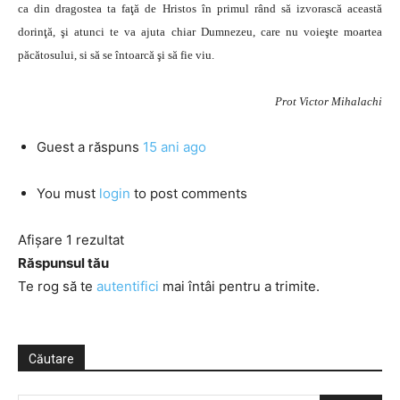
ca din dragostea ta faţă de Hristos în primul rând să izvorască această
dorinţă, şi atunci te va ajuta chiar Dumnezeu, care nu voieşte moartea
păcătosului, si să se întoarcă şi să fie viu.
Prot Victor Mihalachi
Guest
a răspuns
15 ani ago
You must
login
to post comments
Afișare 1 rezultat
Răspunsul tău
Te rog să te
autentifici
mai întâi pentru a trimite.
Căutare