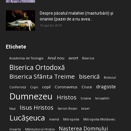
Despre păcatul malahiei (masturbării) şi
onaniei (pazei de a nu avea...
15 aprilie 2010
Etichete
Anul nou
avort
Academia de Teologie
Biserica
Biserica Ortodoxă
Biserica Sfânta Treime
biserică
Botezul
dragoste
copil
Coronavirus
Cruce
Conferință
Copii
Dumnezeu
Hristos
Icoana
Ierusalim
Iisus Hristos
Iisus
Ilarion Boian
Israel
Lucășeuca
mamă
Mitropolia
Mitropolia Moldovei;
Nașterea Domnului
moarte
Mântuitorul Hristos