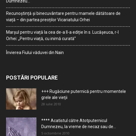
Dumnezeu…
Recunoștință și binecuvântare pentru mamele dătătoare de
viață – din partea preoților Vicariatului Orhei
Marșul pentru viață la cea de-a II-a ediție în s. Lucășeuca, r-l
Orhei: „Pentru viață, cu inimă curată”
Învierea Fiului văduvei din Nain
POSTĂRI POPULARE
+++ Rugăciune puternică pentru momentele
grele ale vieţii
28 iulie 2010
**** Acatistul către Atotputernicul
Dumnezeu, la vreme de necaz sau de...
5 octombrie 2010