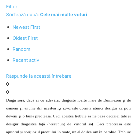
Filter
Sortează după:
Cele mai multe voturi
Newest First
Oldest First
Random
Recent activ
Răspunde la această întrebare
0
0
Dragă soră, dacă ai cu adevărat dragoste foarte mare de Dumnezeu şi de
oameni şi anume din acestea îţi izvorăşte dorinţa atunci desigur că poţi
deveni şi o bună preoteasă. Căci acestea trebuie să fie baza deciziei tale şi
desigur dragostea faţă (presupun) de viitorul soţ. Căci preoteasa este
ajutorul şi sprijinzul preotului în toate, un al doilea om în parohie. Trebuie