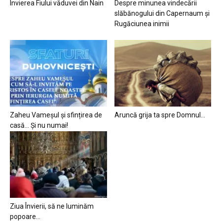
Învierea Fiului văduvei din Nain
Despre minunea vindecării
slăbănogului din Capernaum și
Rugăciunea inimii
Zaheu Vameșul și sfințirea de
Aruncă grija ta spre Domnul…
casă… Și nu numai!
Ziua Învierii, să ne luminăm
popoare…