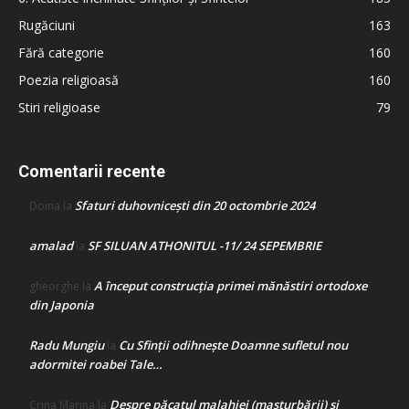
Rugăciuni
163
Fără categorie
160
Poezia religioasă
160
Stiri religioase
79
Comentarii recente
Sfaturi duhovnicești din 20 octombrie 2024
Doina
la
amalad
SF SILUAN ATHONITUL -11/ 24 SEPEMBRIE
la
A început construcţia primei mănăstiri ortodoxe
gheorghe
la
din Japonia
Radu Mungiu
Cu Sfinții odihnește Doamne sufletul nou
la
adormitei roabei Tale…
Despre păcatul malahiei (masturbării) şi
Crina Marina
la