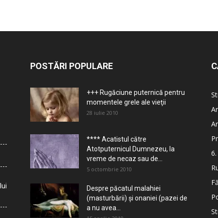
POSTĂRI POPULARE
C
+++ Rugăciune puternică pentru
St
momentele grele ale vieţii
Ar
28 iulie 2010
Ar
Pr
**** Acatistul către
Atotputernicul Dumnezeu, la
6.
vreme de necaz sau de...
Ru
5 octombrie 2010
Fă
lui
Despre păcatul malahiei
Po
(masturbării) şi onaniei (pazei de
a nu avea...
St