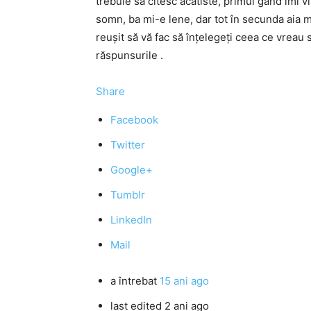
trebuie să citesc acatiste, primul gând îmi
somn, ba mi-e lene, dar tot în secunda aia mă
reuşit să vă fac să înţelegeţi ceea ce vreau
răspunsurile .
Share
Facebook
Twitter
Google+
Tumblr
LinkedIn
Mail
a întrebat
15 ani ago
last edited 2 ani ago