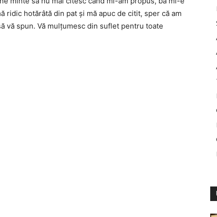
 vine minte să nu mai citesc când mi-am propus, ba mi-e
 ridic hotărâtă din pat şi mă apuc de citit, sper că am
 să vă spun. Vă mulţumesc din suflet pentru toate