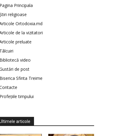
Pagina Principala
Știri religioase
Articole Ortodoxia.md
Articole de la vizitatori
Articole preluate
Tâlcuiri
Bibliotecă video
Gustări de post
Biserica Sfinta Treime
Contacte
Profețiile timpului
Ultimele articole