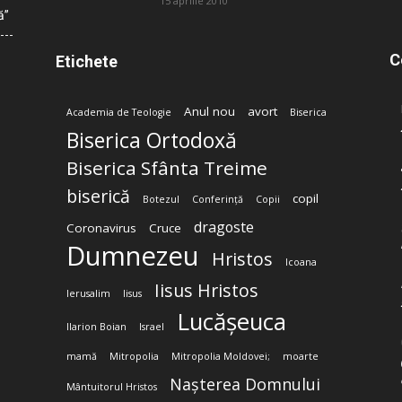
15 aprilie 2010
ă”
C
Etichete
Anul nou
avort
Academia de Teologie
Biserica
Biserica Ortodoxă
Biserica Sfânta Treime
biserică
copil
Botezul
Conferință
Copii
dragoste
Coronavirus
Cruce
Dumnezeu
Hristos
Icoana
Iisus Hristos
Ierusalim
Iisus
Lucășeuca
Ilarion Boian
Israel
mamă
Mitropolia
Mitropolia Moldovei;
moarte
Nașterea Domnului
Mântuitorul Hristos