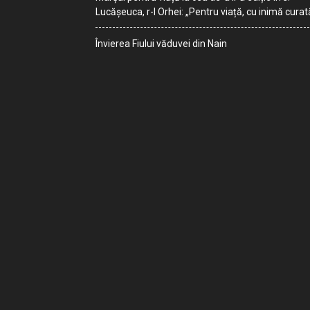
Lucășeuca, r-l Orhei: „Pentru viață, cu inimă curat
Învierea Fiului văduvei din Nain