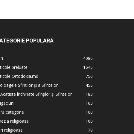
ATEGORIE POPULARĂ
iri
4086
ticole preluate
1645
ticole Ortodoxia.md
750
oloagele Sfinților și a Sfintelor
455
 Acatiste închinate Sfinților și Sfintelor
183
găciuni
163
ră categorie
160
ezia religioasă
160
iri religioase
79