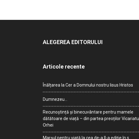
ALEGEREA EDITORULUI
Articole recente
Înălțarea la Cer a Domnului nostru Iisus Hristos
Dumnezeu…
Recunoștință și binecuvântare pentru mamele
dătătoare de viață – din partea preoților Vicariatu
Orhei
Marșul pentru viață la cea de-a II-a ediție în s.