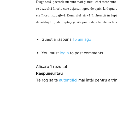
Dragă soră, păcatele nu sunt mari şi mici, căci toate sunt
se dezvoltă în cele care deja sunt greu de oprit. Iar lupta
ele încep. Rugaţi-vă Domnului să vă întărească în lupt
deznădăjduiţi, dar luptaţi şi câte puâin deja binele va fi 
Guest
a răspuns
15 ani ago
You must
login
to post comments
Afișare 1 rezultat
Răspunsul tău
Te rog să te
autentifici
mai întâi pentru a tri