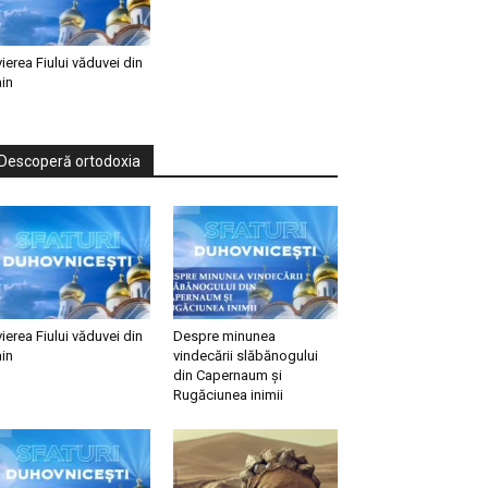
vierea Fiului văduvei din
in
Descoperă ortodoxia
vierea Fiului văduvei din
Despre minunea
in
vindecării slăbănogului
din Capernaum și
Rugăciunea inimii