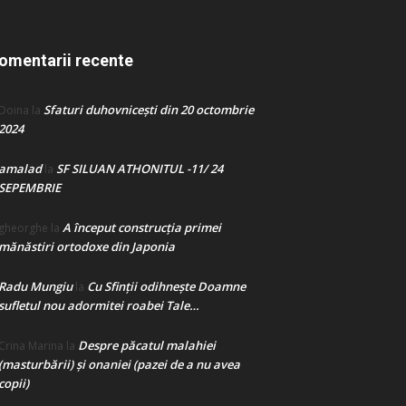
omentarii recente
Sfaturi duhovnicești din 20 octombrie
Doina
la
2024
amalad
SF SILUAN ATHONITUL -11/ 24
la
SEPEMBRIE
A început construcţia primei
gheorghe
la
mănăstiri ortodoxe din Japonia
Radu Mungiu
Cu Sfinții odihnește Doamne
la
sufletul nou adormitei roabei Tale…
Despre păcatul malahiei
Crina Marina
la
(masturbării) şi onaniei (pazei de a nu avea
copii)