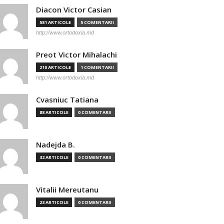
Diacon Victor Casian
581 ARTICOLE
5 COMENTARII
http://www.ortodoxia.md
Preot Victor Mihalachi
210 ARTICOLE
1 COMENTARII
http://www.ortodoxia.md
Cvasniuc Tatiana
88 ARTICOLE
0 COMENTARII
Nadejda B.
32 ARTICOLE
0 COMENTARII
Vitalii Mereutanu
23 ARTICOLE
0 COMENTARII