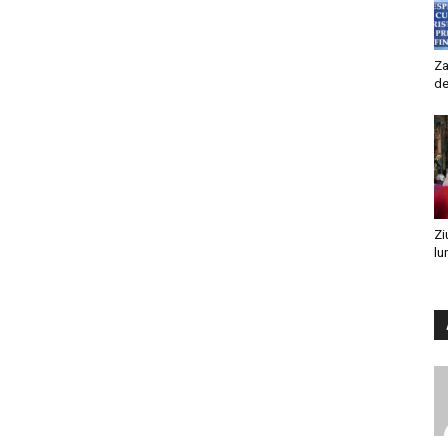
Za
de
Zi
lu