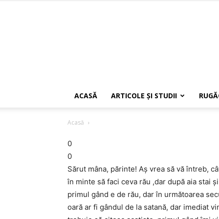
ACASĂ
ARTICOLE ŞI STUDII
RUGĂ
Acasă
0
0
Sărut mâna, părinte! Aş vrea să vă întreb, câ
în minte să faci ceva rău ,dar după aia stai ş
primul gând e de rău, dar în următoarea sec
oară ar fi gândul de la satană, dar imediat v