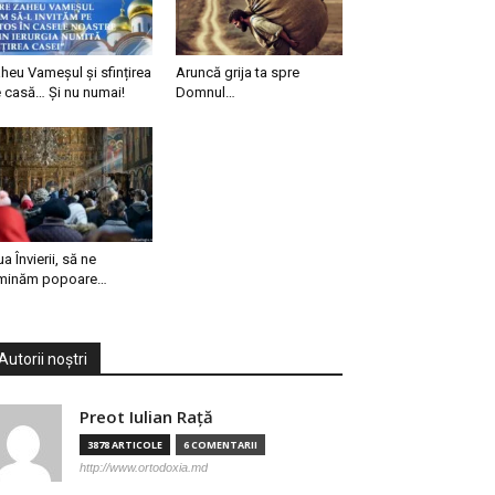
heu Vameșul și sfințirea
Aruncă grija ta spre
 casă… Și nu numai!
Domnul…
ua Învierii, să ne
minăm popoare…
Autorii noștri
Preot Iulian Raţă
3878 ARTICOLE
6 COMENTARII
http://www.ortodoxia.md