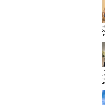
În
Do
Hr
Re
bi
ma
vi