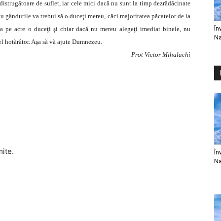
 distrugătoare de suflet, iar cele mici dacă nu sunt la timp dezrădăcinate
 cu gândurile va trebui să o duceţi mereu, căci majoritatea păcatelor de la
În
a pe acre o duceţi şi chiar dacă nu mereu alegeţi imediat binele, nu
Na
cel hotărâtor. Aşa să vă ajute Dumnezeu.
Prot Victor Mihalachi
mite.
În
Na