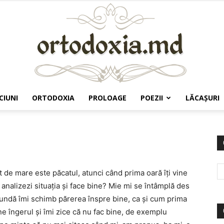
CIUNI
ORTODOXIA
PROLOAGE
POEZII
LĂCAŞURI
Ortodoxia.md
t de mare este păcatul, atunci când prima oară îţi vine
i analizezi situaţia şi face bine? Mie mi se întâmplă des
undă îmi schimb părerea înspre bine, ca şi cum prima
ine îngerul şi îmi zice că nu fac bine, de exemplu