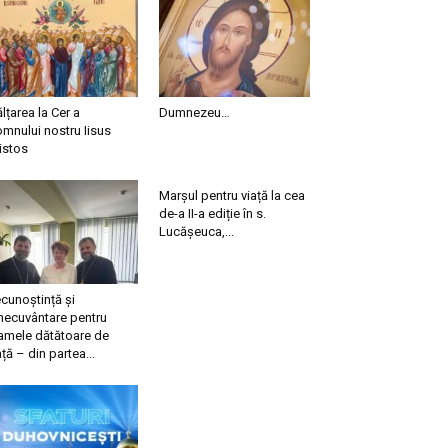
ălțarea la Cer a
Dumnezeu…
mnului nostru Iisus
istos
Marșul pentru viață la cea
de-a II-a ediție în s.
Lucășeuca,...
cunoștință și
necuvântare pentru
mele dătătoare de
ață – din partea...