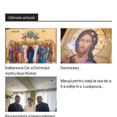
Ultimele articole
Înălțarea la Cer a Domnului
Dumnezeu…
nostru Iisus Hristos
Marșul pentru viață la cea de-a
II-a ediție în s. Lucășeuca,...
Recunoștință și binecuvântare