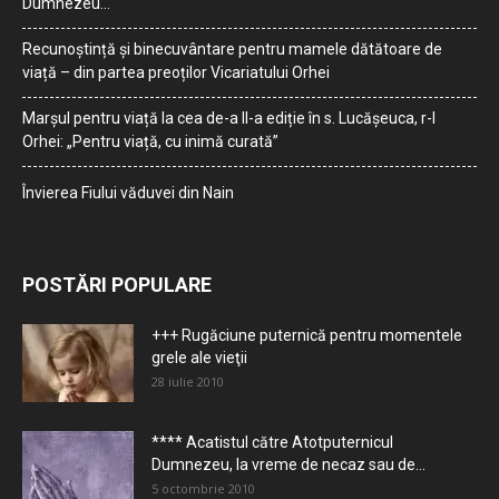
Dumnezeu…
Recunoștință și binecuvântare pentru mamele dătătoare de
viață – din partea preoților Vicariatului Orhei
Marșul pentru viață la cea de-a II-a ediție în s. Lucășeuca, r-l
Orhei: „Pentru viață, cu inimă curată”
Învierea Fiului văduvei din Nain
POSTĂRI POPULARE
+++ Rugăciune puternică pentru momentele
grele ale vieţii
28 iulie 2010
**** Acatistul către Atotputernicul
Dumnezeu, la vreme de necaz sau de...
5 octombrie 2010