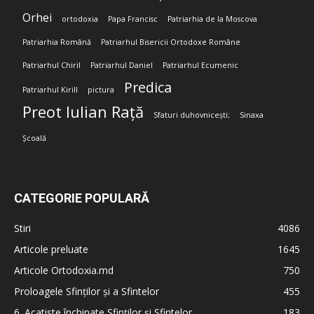
Orhei
ortodoxia
Papa Francisc
Patriarhia de la Moscova
Patriarhia Română
Patriarhul Bisericii Ortodoxe Române
Patriarhul Chiril
Patriarhul Daniel
Patriarhul Ecumenic
Predica
Patriarhul Kirill
pictura
Preot Iulian Rață
Sfaturi duhovnicești;
Sinaxa
Școală
CATEGORIE POPULARĂ
Stiri
4086
Articole preluate
1645
Articole Ortodoxia.md
750
Proloagele Sfinților și a Sfintelor
455
6. Acatiste închinate Sfinților și Sfintelor
183