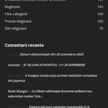
Rugăciuni
163
Fără categorie
160
Poezia religioasă
160
Stiri religioase
79
Comentarii recente
Sfaturi duhovnicești din 20 octombrie 2024
Doina
la
amalad
SF SILUAN ATHONITUL -11/ 24 SEPEMBRIE
la
A început construcţia primei mănăstiri ortodoxe
gheorghe
la
din Japonia
Radu Mungiu
Cu Sfinții odihnește Doamne sufletul nou
la
adormitei roabei Tale…
Despre păcatul malahiei (masturbării) şi
Crina Marina
la