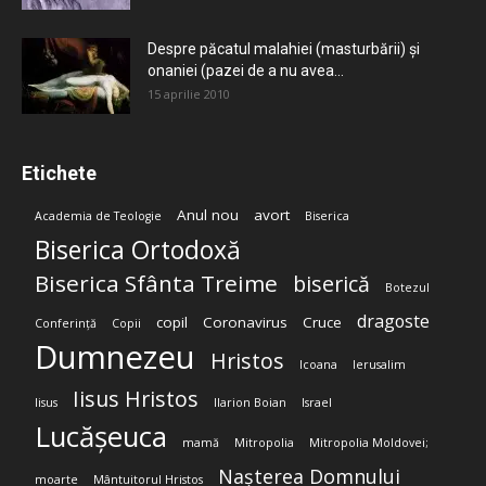
Despre păcatul malahiei (masturbării) şi
onaniei (pazei de a nu avea...
15 aprilie 2010
Etichete
Anul nou
avort
Academia de Teologie
Biserica
Biserica Ortodoxă
Biserica Sfânta Treime
biserică
Botezul
dragoste
copil
Coronavirus
Cruce
Conferință
Copii
Dumnezeu
Hristos
Icoana
Ierusalim
Iisus Hristos
Iisus
Ilarion Boian
Israel
Lucășeuca
mamă
Mitropolia
Mitropolia Moldovei;
Nașterea Domnului
moarte
Mântuitorul Hristos