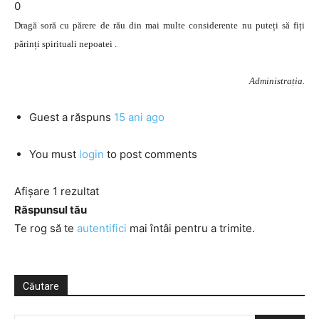
0
Dragă soră cu părere de rău din mai multe considerente nu puteți să fiți
părinți spirituali nepoatei .
Administrația.
Guest
a răspuns
15 ani ago
You must
login
to post comments
Afișare 1 rezultat
Răspunsul tău
Te rog să te
autentifici
mai întâi pentru a trimite.
Căutare