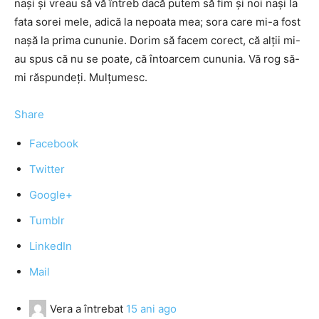
naşi şi vreau să vă întreb dacă putem să fim şi noi naşi la
fata sorei mele, adică la nepoata mea; sora care mi-a fost
naşă la prima cununie. Dorim să facem corect, că alţii mi-
au spus că nu se poate, că întoarcem cununia. Vă rog să-
mi răspundeţi. Mulţumesc.
Share
Facebook
Twitter
Google+
Tumblr
LinkedIn
Mail
Vera
a întrebat
15 ani ago