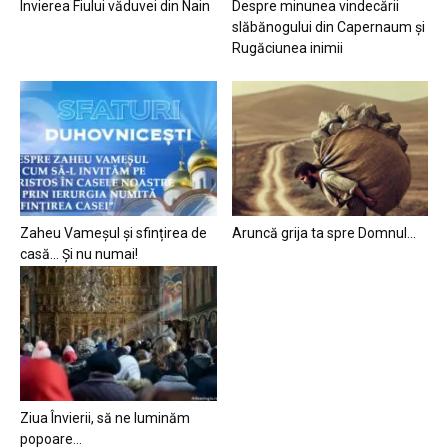
Învierea Fiului văduvei din Nain
Despre minunea vindecării
slăbănogului din Capernaum și
Rugăciunea inimii
Zaheu Vameșul și sfințirea de
Aruncă grija ta spre Domnul…
casă… Și nu numai!
Ziua Învierii, să ne luminăm
popoare…