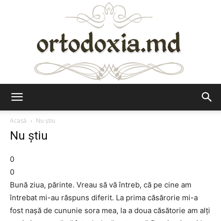
Ortodoxia.md
Acasă
Nu ştiu
Nu ştiu
0
0
Bună ziua, părinte. Vreau să vă întreb, că pe cine am
întrebat mi-au răspuns diferit. La prima căsărorie mi-a
fost naşă de cununie sora mea, la a doua căsătorie am alţi