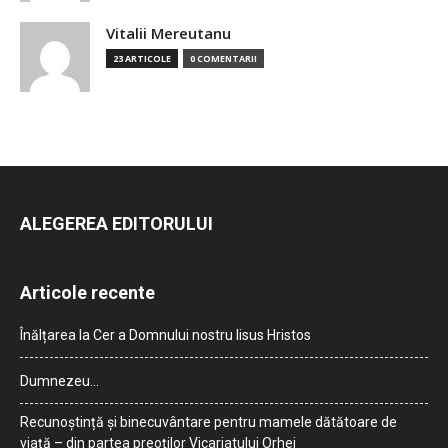
Vitalii Mereutanu
23 ARTICOLE
0 COMENTARII
ALEGEREA EDITORULUI
Articole recente
Înălțarea la Cer a Domnului nostru Iisus Hristos
Dumnezeu…
Recunoștință și binecuvântare pentru mamele dătătoare de
viață – din partea preoților Vicariatului Orhei