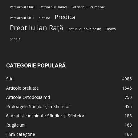
Patriarhul Chiril
Patriarhul Daniel
Patriarhul Ecumenic
Predica
Patriarhul Kirill
pictura
Preot Iulian Rață
Sfaturi duhovnicești;
Sinaxa
Școală
CATEGORIE POPULARĂ
Stiri
4086
Articole preluate
1645
Articole Ortodoxia.md
750
Proloagele Sfinților și a Sfintelor
455
6. Acatiste închinate Sfinților și Sfintelor
183
Rugăciuni
163
Fără categorie
160