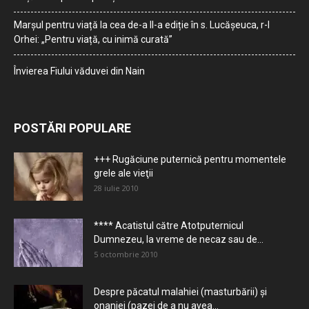
Marșul pentru viață la cea de-a II-a ediție în s. Lucășeuca, r-l
Orhei: „Pentru viață, cu inimă curată”
Învierea Fiului văduvei din Nain
POSTĂRI POPULARE
+++ Rugăciune puternică pentru momentele
grele ale vieţii
28 iulie 2010
**** Acatistul către Atotputernicul
Dumnezeu, la vreme de necaz sau de...
5 octombrie 2010
Despre păcatul malahiei (masturbării) şi
onaniei (pazei de a nu avea...