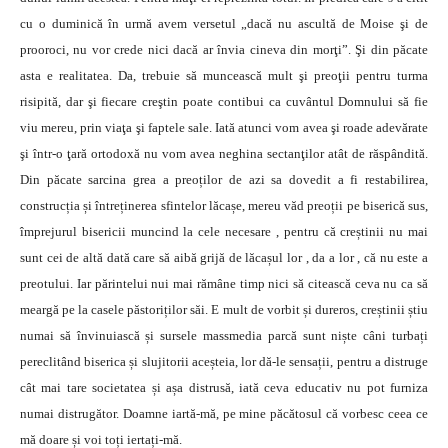
cu o duminică în urmă avem versetul „dacă nu ascultă de Moise şi de
prooroci, nu vor crede nici dacă ar învia cineva din morţi”. Şi din păcate
asta e realitatea. Da, trebuie să muncească mult şi preoţii pentru turma
risipită, dar şi fiecare creştin poate contibui ca cuvântul Domnului să fie
viu mereu, prin viaţa şi faptele sale. Iată atunci vom avea şi roade adevărate
şi într-o ţară ortodoxă nu vom avea neghina sectanţilor atât de răspândită.
Din păcate sarcina grea a preoților de azi sa dovedit a fi restabilirea,
construcția și întreținerea sfintelor lăcașe, mereu văd preoții pe biserică sus,
împrejurul bisericii muncind la cele necesare , pentru că creștinii nu mai
sunt cei de altă dată care să aibă grijă de lăcașul lor , da a lor , că nu este a
preotului. Iar părintelui nui mai rămâne timp nici să citească ceva nu ca să
meargă pe la casele păstoriților săi. E mult de vorbit și dureros, creștinii știu
numai să învinuiască și sursele massmedia parcă sunt niște câni turbați
pereclitând biserica și slujitorii aceșteia, lor dă-le sensații, pentru a distruge
cât mai tare societatea și așa distrusă, iată ceva educativ nu pot furniza
numai distrugător. Doamne iartă-mă, pe mine păcătosul că vorbesc ceea ce
mă doare și voi toți iertați-mă.