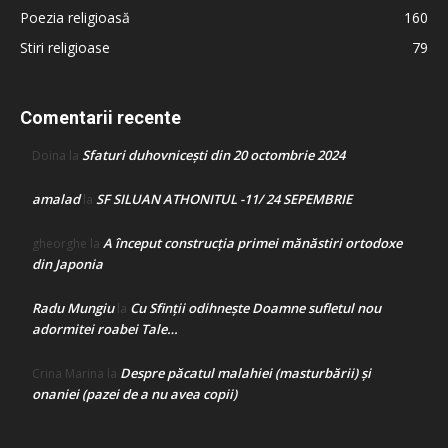
Poezia religioasă
160
Stiri religioase
79
Comentarii recente
Sfaturi duhovnicești din 20 octombrie 2024
Doina
la
amalad
SF SILUAN ATHONITUL -11/ 24 SEPEMBRIE
la
A început construcţia primei mănăstiri ortodoxe
gheorghe
la
din Japonia
Radu Mungiu
Cu Sfinții odihnește Doamne sufletul nou
la
adormitei roabei Tale…
Despre păcatul malahiei (masturbării) şi
Crina Marina
la
onaniei (pazei de a nu avea copii)