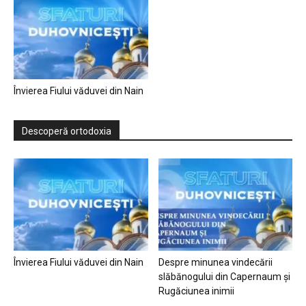
Învierea Fiului văduvei din Nain
Descoperă ortodoxia
Învierea Fiului văduvei din Nain
Despre minunea vindecării
slăbănogului din Capernaum și
Rugăciunea inimii