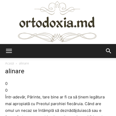
Ortodoxia.md
Acasă
alinare
alinare
0
0
Într-adevăr, Părinte, tare bine ar fi ca să ţinem legătura
mai apropiată cu Preotul parohiei fiecăruia. Când are
omul un necaz se întâmplă să deznădăjduiască sau e