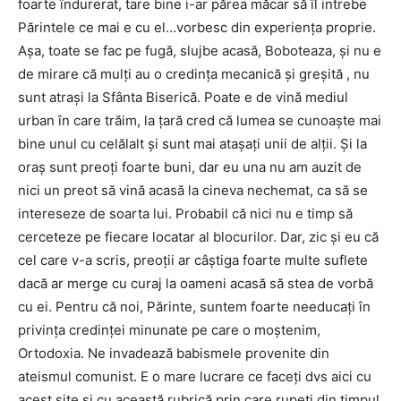
foarte îndurerat, tare bine i-ar părea măcar să îl intrebe
Părintele ce mai e cu el…vorbesc din experienţa proprie.
Aşa, toate se fac pe fugă, slujbe acasă, Boboteaza, şi nu e
de mirare că mulţi au o credinţa mecanică şi greşită , nu
sunt atraşi la Sfânta Biserică. Poate e de vină mediul
urban în care trăim, la ţară cred că lumea se cunoaşte mai
bine unul cu celălalt şi sunt mai ataşaţi unii de alţii. Şi la
oraş sunt preoţi foarte buni, dar eu una nu am auzit de
nici un preot să vină acasă la cineva nechemat, ca să se
intereseze de soarta lui. Probabil că nici nu e timp să
cerceteze pe fiecare locatar al blocurilor. Dar, zic şi eu că
cel care v-a scris, preoţii ar câştiga foarte multe suflete
dacă ar merge cu curaj la oameni acasă să stea de vorbă
cu ei. Pentru că noi, Părinte, suntem foarte needucaţi în
privinţa credinţei minunate pe care o moştenim,
Ortodoxia. Ne invadează babismele provenite din
ateismul comunist. E o mare lucrare ce faceţi dvs aici cu
acest site şi cu această rubrică prin care rupeţi din timpul