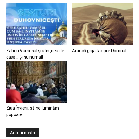
Zaheu Vameșul și sfințirea de
Aruncă grija ta spre Domnul…
casă… Și nu numai!
Ziua Învierii, să ne luminăm
popoare…
Autorii noștri