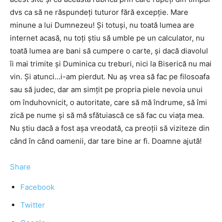
dvs ca să ne răspundeţi tuturor fără excepţie. Mare
minune a lui Dumnezeu! Şi totuşi, nu toată lumea are
internet acasă, nu toţi ştiu să umble pe un calculator, nu
toată lumea are bani să cumpere o carte, şi dacă diavolul
îi mai trimite şi Duminica cu treburi, nici la Biserică nu mai
vin. Şi atunci…i-am pierdut. Nu aş vrea să fac pe filosoafa
sau să judec, dar am simţit pe propria piele nevoia unui
om înduhovnicit, o autoritate, care să mă îndrume, să îmi
zică pe nume şi să mă sfătuiască ce să fac cu viaţa mea.
Nu ştiu dacă a fost aşa vreodată, ca preoţii să viziteze din
când în când oamenii, dar tare bine ar fi. Doamne ajută!
Share
Facebook
Twitter