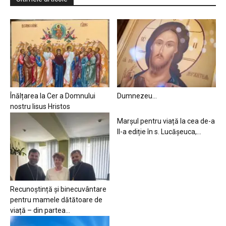
Înălțarea la Cer a Domnului
Dumnezeu…
nostru Iisus Hristos
Marșul pentru viață la cea de-a
II-a ediție în s. Lucășeuca,...
Recunoștință și binecuvântare
pentru mamele dătătoare de
viață – din partea...