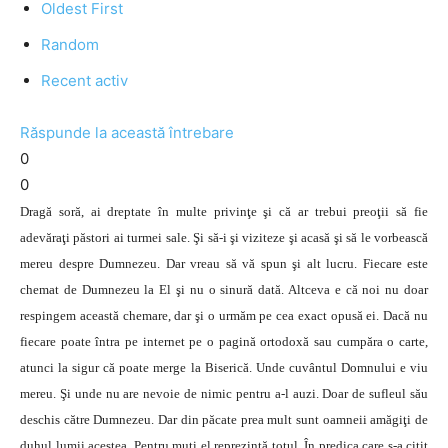
Oldest First
Random
Recent activ
Răspunde la această întrebare
0
0
Dragă soră, ai dreptate în multe privinţe şi că ar trebui preoţii să fie
adevăraţi păstori ai turmei sale. Şi să-i şi viziteze şi acasă şi să le vorbească
mereu despre Dumnezeu. Dar vreau să vă spun şi alt lucru. Fiecare este
chemat de Dumnezeu la El şi nu o sinură dată. Altceva e că noi nu doar
respingem această chemare, dar şi o urmăm pe cea exact opusă ei. Dacă nu
fiecare poate întra pe internet pe o pagină ortodoxă sau cumpăra o carte,
atunci la sigur că poate merge la Biserică. Unde cuvântul Domnului e viu
mereu. Şi unde nu are nevoie de nimic pentru a-l auzi. Doar de sufleul său
deschis către Dumnezeu. Dar din păcate prea mult sunt oamneii amăgiţi de
duhul lumii acestea. Pentru muţi el reprezintă totul. În predica care s-a citit