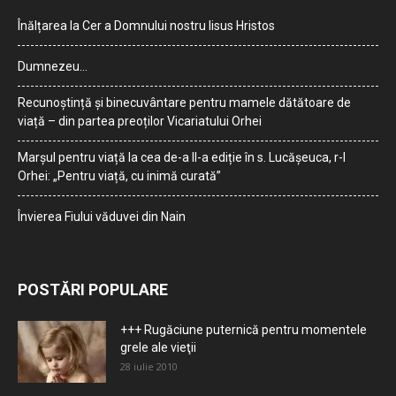
Înălțarea la Cer a Domnului nostru Iisus Hristos
Dumnezeu…
Recunoștință și binecuvântare pentru mamele dătătoare de
viață – din partea preoților Vicariatului Orhei
Marșul pentru viață la cea de-a II-a ediție în s. Lucășeuca, r-l
Orhei: „Pentru viață, cu inimă curată”
Învierea Fiului văduvei din Nain
POSTĂRI POPULARE
+++ Rugăciune puternică pentru momentele
grele ale vieţii
28 iulie 2010