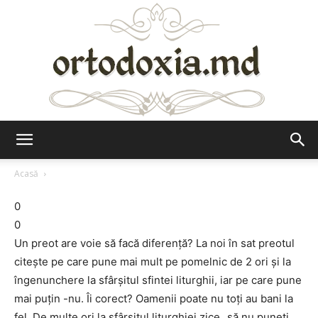
Ortodoxia.md
Acasă
0
0
Un preot are voie să facă diferenţă? La noi în sat preotul
citeşte pe care pune mai mult pe pomelnic de 2 ori şi la
îngenunchere la sfârşitul sfintei liturghii, iar pe care pune
mai puţin -nu. Îi corect? Oamenii poate nu toţi au bani la
fel. De multe ori la sfârşitul liturghiei zice „să nu puneţi