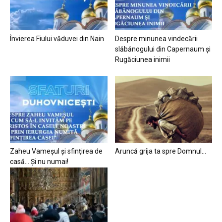
Învierea Fiului văduvei din Nain
Despre minunea vindecării
slăbănogului din Capernaum și
Rugăciunea inimii
Zaheu Vameșul și sfințirea de
Aruncă grija ta spre Domnul…
casă… Și nu numai!