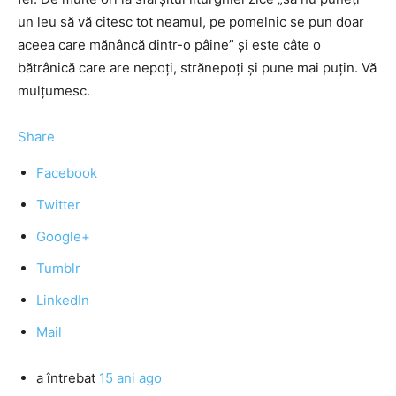
un leu să vă citesc tot neamul, pe pomelnic se pun doar
aceea care mănâncă dintr-o pâine” şi este câte o
bătrânică care are nepoţi, strănepoţi şi pune mai puţin. Vă
mulțumesc.
Share
Facebook
Twitter
Google+
Tumblr
LinkedIn
Mail
a întrebat
15 ani ago