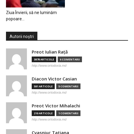
Ziua Învierii, să ne luminăm
popoare…
Autorii noștri
Preot Iulian Raţă
3878 ARTICOLE
6 COMENTARII
http://www.ortodoxia.md
Diacon Victor Casian
581 ARTICOLE
5 COMENTARII
http://www.ortodoxia.md
Preot Victor Mihalachi
210 ARTICOLE
1 COMENTARII
http://www.ortodoxia.md
Cvasniuc Tatiana