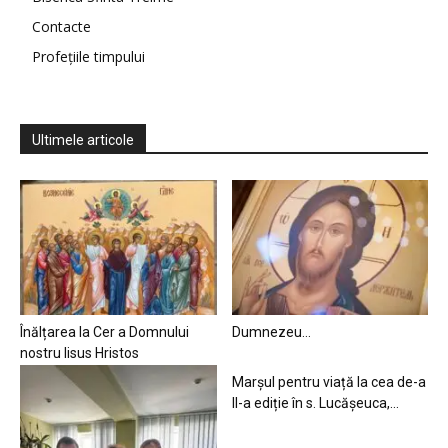
Contacte
Profețiile timpului
Ultimele articole
Înălțarea la Cer a Domnului
Dumnezeu…
nostru Iisus Hristos
Marșul pentru viață la cea de-a
II-a ediție în s. Lucășeuca,...