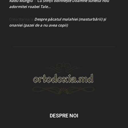
Radu Mungiu
Cu Sfinții odihnește Doamne sufletul nou
la
adormitei roabei Tale…
Despre păcatul malahiei (masturbării) şi
Crina Marina
la
onaniei (pazei de a nu avea copii)
DESPRE NOI