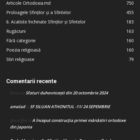
Articole Ortodoxia.md
750
Proloagele Sfinților și a Sfintelor
455
6. Acatiste închinate Sfinților și Sfintelor
183
Rugăciuni
163
Fără categorie
160
Poezia religioasă
160
Stiri religioase
79
Comentarii recente
Sfaturi duhovnicești din 20 octombrie 2024
Doina
la
amalad
SF SILUAN ATHONITUL -11/ 24 SEPEMBRIE
la
A început construcţia primei mănăstiri ortodoxe
gheorghe
la
din Japonia