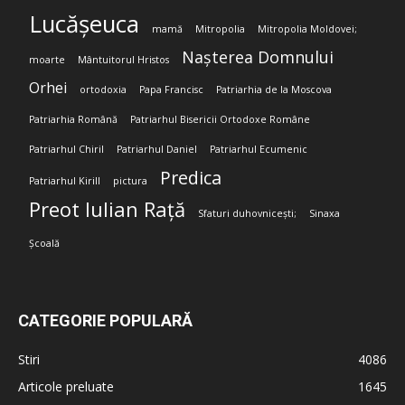
Lucășeuca
mamă
Mitropolia
Mitropolia Moldovei;
Nașterea Domnului
moarte
Mântuitorul Hristos
Orhei
ortodoxia
Papa Francisc
Patriarhia de la Moscova
Patriarhia Română
Patriarhul Bisericii Ortodoxe Române
Patriarhul Chiril
Patriarhul Daniel
Patriarhul Ecumenic
Predica
Patriarhul Kirill
pictura
Preot Iulian Rață
Sfaturi duhovnicești;
Sinaxa
Școală
CATEGORIE POPULARĂ
Stiri
4086
Articole preluate
1645