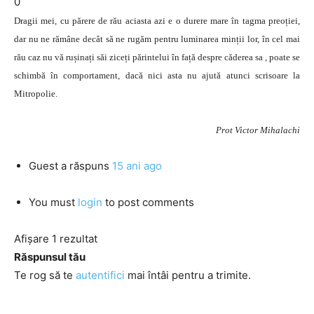
0
Dragii mei, cu părere de rău aciasta azi e o durere mare în tagma preoției,
dar nu ne rămâne decât să ne rugăm pentru luminarea minții lor, în cel mai
rău caz nu vă rușinați săi ziceți părintelui în față despre căderea sa , poate se
schimbă în comportament, dacă nici asta nu ajută atunci scrisoare la
Mitropolie.
Prot Victor Mihalachi
Guest
a răspuns
15 ani ago
You must
login
to post comments
Afișare 1 rezultat
Răspunsul tău
Te rog să te
autentifici
mai întâi pentru a trimite.