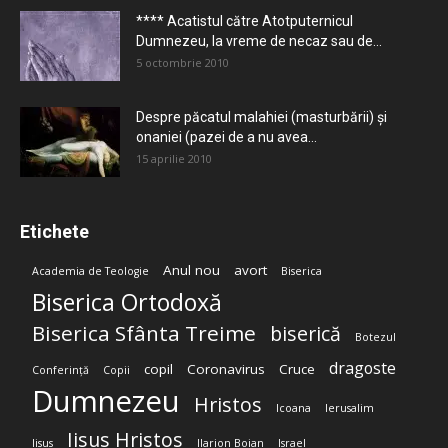
**** Acatistul către Atotputernicul
Dumnezeu, la vreme de necaz sau de...
5 octombrie 2010
Despre păcatul malahiei (masturbării) şi
onaniei (pazei de a nu avea...
15 aprilie 2010
Etichete
Anul nou
avort
Academia de Teologie
Biserica
Biserica Ortodoxă
Biserica Sfânta Treime
biserică
Botezul
dragoste
copil
Coronavirus
Cruce
Conferință
Copii
Dumnezeu
Hristos
Icoana
Ierusalim
Iisus Hristos
Iisus
Ilarion Boian
Israel