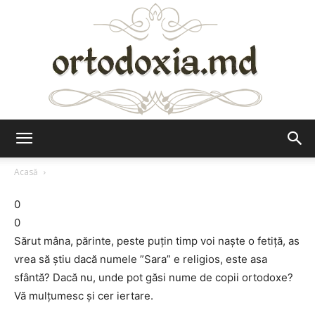
Ortodoxia.md
Acasă
0
0
Sărut mâna, părinte, peste puţin timp voi naşte o fetiţă, as
vrea să ştiu dacă numele ”Sara” e religios, este asa
sfântă? Dacă nu, unde pot găsi nume de copii ortodoxe?
Vă mulţumesc şi cer iertare.