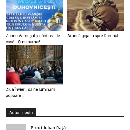
Zaheu Vameșul și sfințirea de
Aruncă grija ta spre Domnul…
casă… Și nu numai!
Ziua Învierii, să ne luminăm
popoare…
Autorii noștri
Preot Iulian Raţă