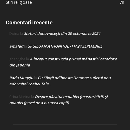
Stiri religioase
79
Comentarii recente
Sfaturi duhovnicești din 20 octombrie 2024
Doina
la
amalad
SF SILUAN ATHONITUL -11/ 24 SEPEMBRIE
la
A început construcţia primei mănăstiri ortodoxe
gheorghe
la
din Japonia
Radu Mungiu
Cu Sfinții odihnește Doamne sufletul nou
la
adormitei roabei Tale…
Despre păcatul malahiei (masturbării) şi
Crina Marina
la
onaniei (pazei de a nu avea copii)