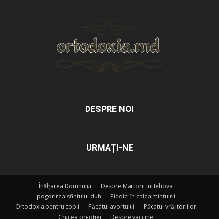
DESPRE NOI
URMAȚI-NE
Înălțarea Domnului
Despre Martorii lui Iehova
pogorirea-sfintului-duh
Piedici în calea mîntuirii
Ortodoxia pentru copii
Păcatul avortului
Păcatul vrăjitoriilor
Crucea preoției
Despre vaccine