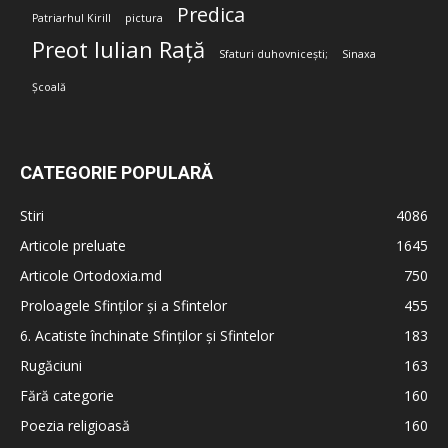
Predica
Patriarhul Kirill
pictura
Preot Iulian Rață
Sfaturi duhovnicești;
Sinaxa
Școală
CATEGORIE POPULARĂ
Stiri
4086
Articole preluate
1645
Articole Ortodoxia.md
750
Proloagele Sfinților și a Sfintelor
455
6. Acatiste închinate Sfinților și Sfintelor
183
Rugăciuni
163
Fără categorie
160
Poezia religioasă
160