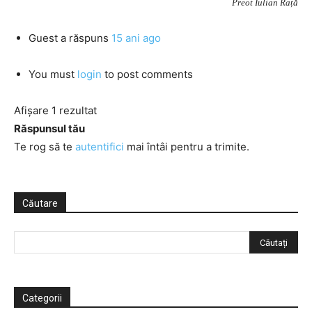
Preot Iulian Rață
Guest
a răspuns
15 ani ago
You must
login
to post comments
Afișare 1 rezultat
Răspunsul tău
Te rog să te
autentifici
mai întâi pentru a trimite.
Căutare
Categorii