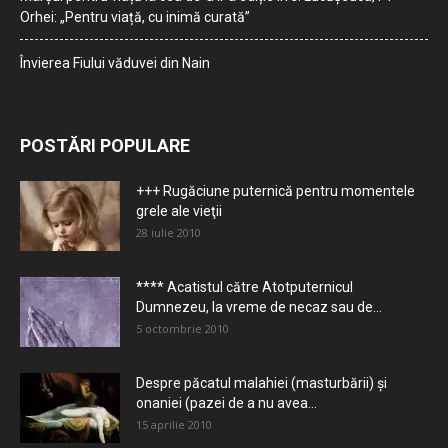
Orhei: „Pentru viață, cu inimă curată”
Învierea Fiului văduvei din Nain
POSTĂRI POPULARE
+++ Rugăciune puternică pentru momentele
grele ale vieţii
28 iulie 2010
**** Acatistul către Atotputernicul
Dumnezeu, la vreme de necaz sau de...
5 octombrie 2010
Despre păcatul malahiei (masturbării) şi
onaniei (pazei de a nu avea...
15 aprilie 2010