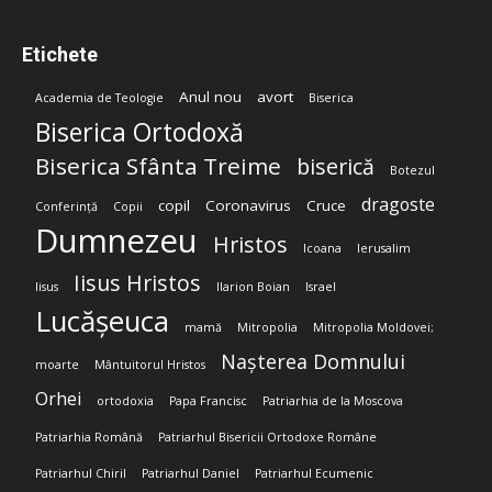
Etichete
Anul nou
avort
Academia de Teologie
Biserica
Biserica Ortodoxă
Biserica Sfânta Treime
biserică
Botezul
dragoste
copil
Coronavirus
Cruce
Conferință
Copii
Dumnezeu
Hristos
Icoana
Ierusalim
Iisus Hristos
Iisus
Ilarion Boian
Israel
Lucășeuca
mamă
Mitropolia
Mitropolia Moldovei;
Nașterea Domnului
moarte
Mântuitorul Hristos
Orhei
ortodoxia
Papa Francisc
Patriarhia de la Moscova
Patriarhia Română
Patriarhul Bisericii Ortodoxe Române
Patriarhul Chiril
Patriarhul Daniel
Patriarhul Ecumenic