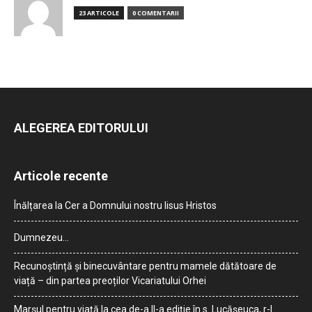
23 ARTICOLE
0 COMENTARII
ALEGEREA EDITORULUI
Articole recente
Înălțarea la Cer a Domnului nostru Iisus Hristos
Dumnezeu…
Recunoștință și binecuvântare pentru mamele dătătoare de
viață – din partea preoților Vicariatului Orhei
Marșul pentru viață la cea de-a II-a ediție în s. Lucășeuca, r-l