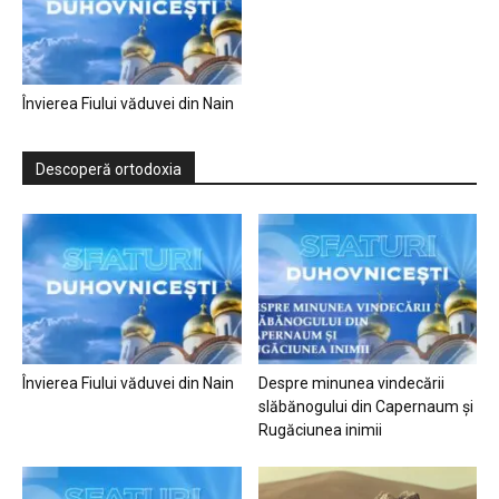
Învierea Fiului văduvei din Nain
Descoperă ortodoxia
Învierea Fiului văduvei din Nain
Despre minunea vindecării
slăbănogului din Capernaum și
Rugăciunea inimii