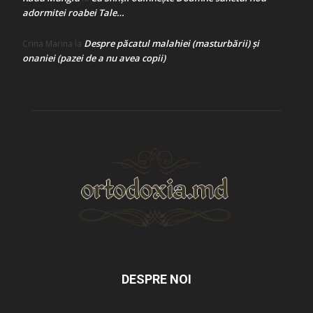
adormitei roabei Tale…
Despre păcatul malahiei (masturbării) şi
Crina Marina
la
onaniei (pazei de a nu avea copii)
DESPRE NOI