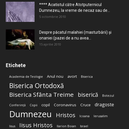
**** Acatistul către Atotputernicul
Dumnezeu, la vreme de necaz sau de...
5 octombrie 2010
Despre păcatul malahiei (masturbării) şi
onaniei (pazei de a nu avea...
15 aprilie 2010
Etichete
Anul nou
avort
Academia de Teologie
Biserica
Biserica Ortodoxă
Biserica Sfânta Treime
biserică
Botezul
dragoste
copil
Coronavirus
Cruce
Conferință
Copii
Dumnezeu
Hristos
Icoana
Ierusalim
Iisus Hristos
Iisus
Ilarion Boian
Israel