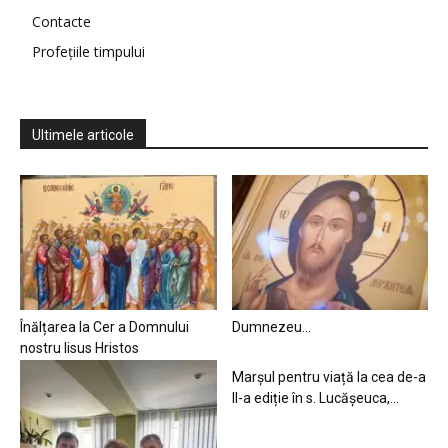
Contacte
Profețiile timpului
Ultimele articole
Înălțarea la Cer a Domnului
Dumnezeu…
nostru Iisus Hristos
Marșul pentru viață la cea de-a
II-a ediție în s. Lucășeuca,...