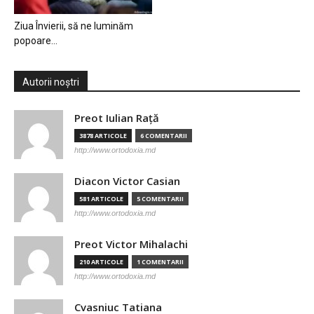
Ziua Învierii, să ne luminăm
popoare…
Autorii noștri
Preot Iulian Raţă
3878 ARTICOLE
6 COMENTARII
http://www.ortodoxia.md
Diacon Victor Casian
581 ARTICOLE
5 COMENTARII
http://www.ortodoxia.md
Preot Victor Mihalachi
210 ARTICOLE
1 COMENTARII
http://www.ortodoxia.md
Cvasniuc Tatiana