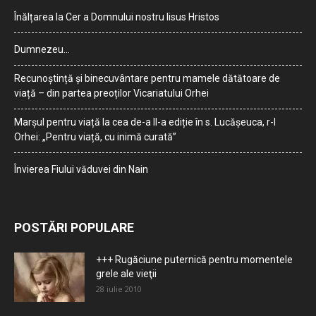
Înălțarea la Cer a Domnului nostru Iisus Hristos
Dumnezeu…
Recunoștință și binecuvântare pentru mamele dătătoare de
viață – din partea preoților Vicariatului Orhei
Marșul pentru viață la cea de-a II-a ediție în s. Lucășeuca, r-l
Orhei: „Pentru viață, cu inimă curată”
Învierea Fiului văduvei din Nain
POSTĂRI POPULARE
+++ Rugăciune puternică pentru momentele
grele ale vieţii
28 iulie 2010