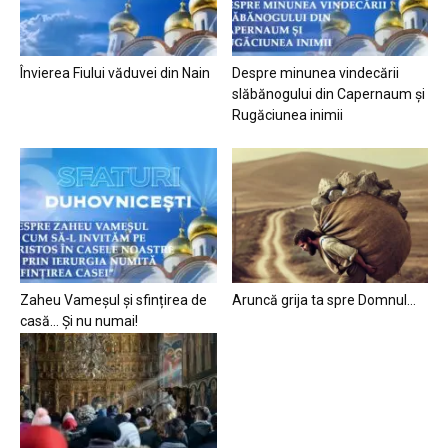
Învierea Fiului văduvei din Nain
Despre minunea vindecării
slăbănogului din Capernaum și
Rugăciunea inimii
Zaheu Vameșul și sfințirea de
Aruncă grija ta spre Domnul…
casă… Și nu numai!