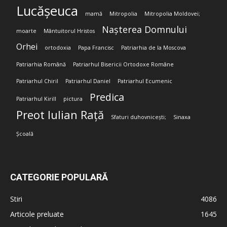
Lucășeuca
mamă
Mitropolia
Mitropolia Moldovei;
Nașterea Domnului
moarte
Mântuitorul Hristos
Orhei
ortodoxia
Papa Francisc
Patriarhia de la Moscova
Patriarhia Română
Patriarhul Bisericii Ortodoxe Române
Patriarhul Chiril
Patriarhul Daniel
Patriarhul Ecumenic
Predica
Patriarhul Kirill
pictura
Preot Iulian Rață
Sfaturi duhovnicești;
Sinaxa
Școală
CATEGORIE POPULARĂ
Stiri
4086
Articole preluate
1645