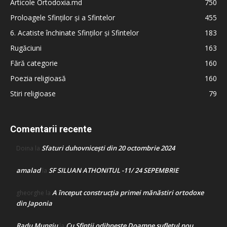
Articole Ortodoxia.md
750
Proloagele Sfinților și a Sfintelor
455
6. Acatiste închinate Sfinților și Sfintelor
183
Rugăciuni
163
Fără categorie
160
Poezia religioasă
160
Stiri religioase
79
Comentarii recente
Sfaturi duhovnicești din 20 octombrie 2024
Doina
la
amalad
SF SILUAN ATHONITUL -11/ 24 SEPEMBRIE
la
A început construcţia primei mănăstiri ortodoxe
gheorghe
la
din Japonia
Radu Mungiu
Cu Sfinții odihnește Doamne sufletul nou
la