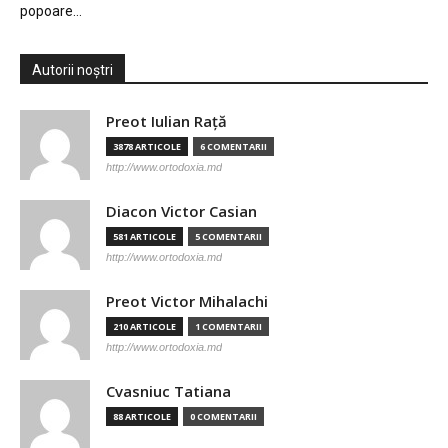
popoare…
Autorii noștri
Preot Iulian Raţă
3878 ARTICOLE
6 COMENTARII
http://www.ortodoxia.md
Diacon Victor Casian
581 ARTICOLE
5 COMENTARII
http://www.ortodoxia.md
Preot Victor Mihalachi
210 ARTICOLE
1 COMENTARII
http://www.ortodoxia.md
Cvasniuc Tatiana
88 ARTICOLE
0 COMENTARII