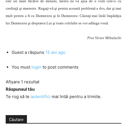
este un mare făcător de minuni, mereu ne va ajua de o vom cere-o cu
credinţă şi smerenie. Rugaţi-vă şi pentru această problemă a dvs, dar şi mai
mult pentru a fi cu Dumnezeu şi în Dumnezeu. Căutaţi mai întâi împărăţia
lui Dumnezeu şi dreptatea Lui şi toate celelalte se vor adăuga vouă.
Prot Victor Mihalachi
Guest
a răspuns
15 ani ago
You must
login
to post comments
Afișare 1 rezultat
Răspunsul tău
Te rog să te
autentifici
mai întâi pentru a trimite.
Căutare