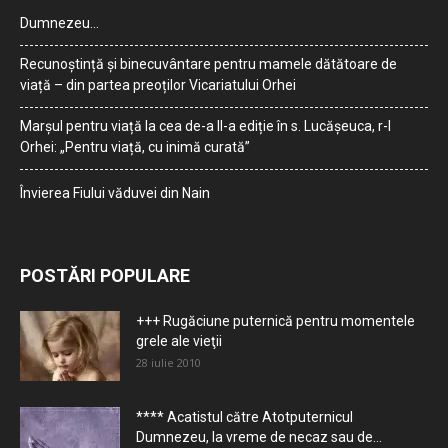
Dumnezeu…
Recunoștință și binecuvântare pentru mamele dătătoare de
viață – din partea preoților Vicariatului Orhei
Marșul pentru viață la cea de-a II-a ediție în s. Lucășeuca, r-l
Orhei: „Pentru viață, cu inimă curată”
Învierea Fiului văduvei din Nain
POSTĂRI POPULARE
+++ Rugăciune puternică pentru momentele
grele ale vieţii
28 iulie 2010
**** Acatistul către Atotputernicul
Dumnezeu, la vreme de necaz sau de...