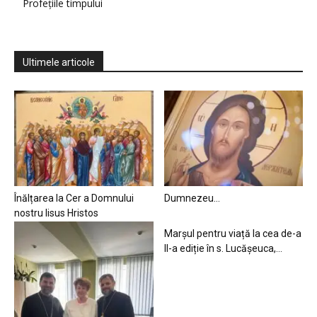
Profețiile timpului
Ultimele articole
Înălțarea la Cer a Domnului
Dumnezeu…
nostru Iisus Hristos
Marșul pentru viață la cea de-a
II-a ediție în s. Lucășeuca,...