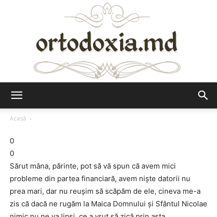
Ortodoxia.md
Acasă
0
0
Sărut mâna, părinte, pot să vă spun că avem mici
probleme din partea financiară, avem nişte datorii nu
prea mari, dar nu reuşim să scăpăm de ele, cineva me-a
zis că dacă ne rugăm la Maica Domnului şi Sfântul Nicolae
nimic nu ne va lipsi, ce a vrut să zică prin asta.