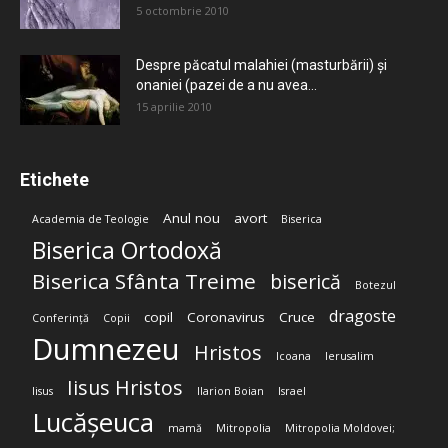
5 octombrie 2010
Despre păcatul malahiei (masturbării) şi
onaniei (pazei de a nu avea...
15 aprilie 2010
Etichete
Anul nou
avort
Academia de Teologie
Biserica
Biserica Ortodoxă
Biserica Sfânta Treime
biserică
Botezul
dragoste
copil
Coronavirus
Cruce
Conferință
Copii
Dumnezeu
Hristos
Icoana
Ierusalim
Iisus Hristos
Iisus
Ilarion Boian
Israel
Lucășeuca
mamă
Mitropolia
Mitropolia Moldovei;