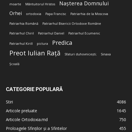
Nașterea Domnului
moarte
Mântuitorul Hristos
Orhei
ortodoxia
Papa Francisc
Patriarhia de la Moscova
Patriarhia Română
Patriarhul Bisericii Ortodoxe Române
Patriarhul Chiril
Patriarhul Daniel
Patriarhul Ecumenic
Predica
Patriarhul Kirill
pictura
Preot Iulian Rață
Sfaturi duhovnicești;
Sinaxa
Școală
CATEGORIE POPULARĂ
Stiri
4086
Articole preluate
1645
Articole Ortodoxia.md
750
Proloagele Sfinților și a Sfintelor
455