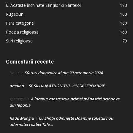
6. Acatiste închinate Sfinților și Sfintelor
183
Rugăciuni
163
Fără categorie
160
Poezia religioasă
160
Stiri religioase
79
Comentarii recente
Sfaturi duhovnicești din 20 octombrie 2024
Doina
la
amalad
SF SILUAN ATHONITUL -11/ 24 SEPEMBRIE
la
A început construcţia primei mănăstiri ortodoxe
gheorghe
la
din Japonia
Radu Mungiu
Cu Sfinții odihnește Doamne sufletul nou
la
adormitei roabei Tale…