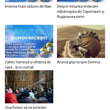
Învierea Fiului văduvei din Nain
Despre minunea vindecării
slăbănogului din Capernaum și
Rugăciunea inimii
Zaheu Vameșul și sfințirea de
Aruncă grija ta spre Domnul…
casă… Și nu numai!
Ziua Învierii, să ne luminăm