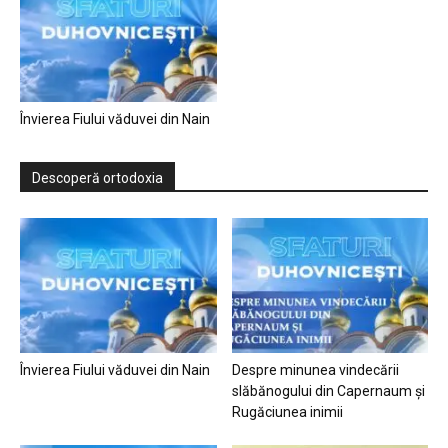
Învierea Fiului văduvei din Nain
Descoperă ortodoxia
Învierea Fiului văduvei din Nain
Despre minunea vindecării
slăbănogului din Capernaum și
Rugăciunea inimii