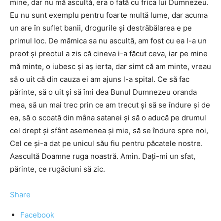
mine, dar nu mă ascultă, era o fată cu frica lui Dumnezeu.
Eu nu sunt exemplu pentru foarte multă lume, dar acuma
un are în suflet banii, drogurile şi destrăbălarea e pe
primul loc. De mămica sa nu ascultă, am fost cu ea l-a un
preot şi preotul a zis că cineva i-a făcut ceva, iar pe mine
mă minte, o iubesc şi aş ierta, dar simt că am minte, vreau
să o uit că din cauza ei am ajuns l-a spital. Ce să fac
părinte, să o uit şi să îmi dea Bunul Dumnezeu oranda
mea, să un mai trec prin ce am trecut şi să se îndure şi de
ea, să o scoată din mâna satanei şi să o aducă pe drumul
cel drept şi sfânt asemenea şi mie, să se îndure spre noi,
Cel ce şi-a dat pe unicul său fiu pentru păcatele nostre.
Aascultă Doamne ruga noastră. Amin. Daţi-mi un sfat,
părinte, ce rugăciuni să zic.
Share
Facebook