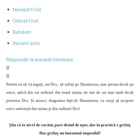
Newest First
Oldest First
Random
Recent activ
Răspunde la această întrebare
0
0
Pentru ea să vă rugați, iar Dvs., să iubiți pe Dumnezeu, mai presus decât pe
orice, adică din tot sufletul din toată inima, de mii de ori mai mult decât
prietena Dvs. Și atunci, dragostea față de Dumnezeu, va reuși să acopere
orice suferință din inima și din sufletul Dvs!
Știu că la nivel de cuvânt, pare destul de ușor, dar în practică e greluț.
Dar greluț, nu înseamnă imposibil!