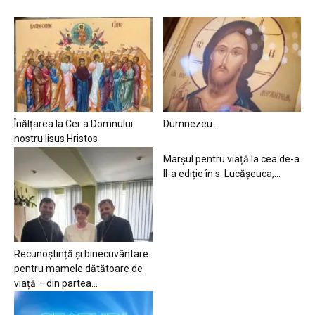
Înălțarea la Cer a Domnului
Dumnezeu…
nostru Iisus Hristos
Marșul pentru viață la cea de-a
II-a ediție în s. Lucășeuca,...
Recunoștință și binecuvântare
pentru mamele dătătoare de
viață – din partea...