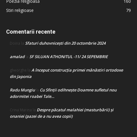
Poezia religioasă
160
Stiri religioase
79
Comentarii recente
Sfaturi duhovnicești din 20 octombrie 2024
Doina
la
amalad
SF SILUAN ATHONITUL -11/ 24 SEPEMBRIE
la
A început construcţia primei mănăstiri ortodoxe
gheorghe
la
din Japonia
Radu Mungiu
Cu Sfinții odihnește Doamne sufletul nou
la
adormitei roabei Tale…
Despre păcatul malahiei (masturbării) şi
Crina Marina
la
onaniei (pazei de a nu avea copii)