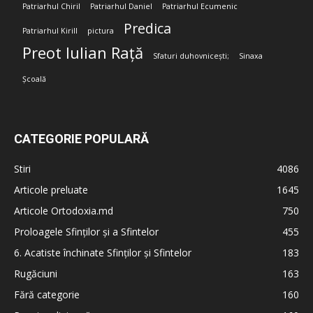
Patriarhul Chiril
Patriarhul Daniel
Patriarhul Ecumenic
Predica
Patriarhul Kirill
pictura
Preot Iulian Rață
Sfaturi duhovnicești;
Sinaxa
Școală
CATEGORIE POPULARĂ
Stiri
4086
Articole preluate
1645
Articole Ortodoxia.md
750
Proloagele Sfinților și a Sfintelor
455
6. Acatiste închinate Sfinților și Sfintelor
183
Rugăciuni
163
Fără categorie
160