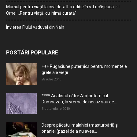
Marșul pentru viață la cea de-a II-a ediție în s. Lucășeuca, r-l
Orhei: „Pentru viață, cu inimă curată”
Învierea Fiului văduvei din Nain
POSTĂRI POPULARE
+++ Rugăciune puternică pentru momentele
grele ale vieţii
28 iulie 2010
**** Acatistul către Atotputernicul
Dumnezeu, la vreme de necaz sau de...
5 octombrie 2010
Despre păcatul malahiei (masturbării) şi
onaniei (pazei de a nu avea...