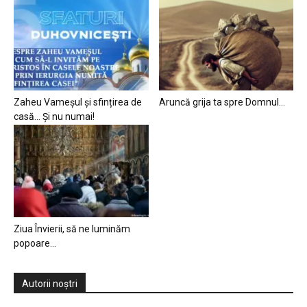
Zaheu Vameșul și sfințirea de
Aruncă grija ta spre Domnul…
casă… Și nu numai!
Ziua Învierii, să ne luminăm
popoare…
Autorii noștri