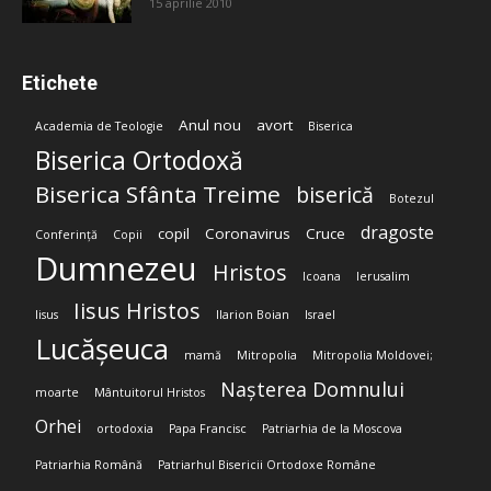
15 aprilie 2010
Etichete
Anul nou
avort
Academia de Teologie
Biserica
Biserica Ortodoxă
Biserica Sfânta Treime
biserică
Botezul
dragoste
copil
Coronavirus
Cruce
Conferință
Copii
Dumnezeu
Hristos
Icoana
Ierusalim
Iisus Hristos
Iisus
Ilarion Boian
Israel
Lucășeuca
mamă
Mitropolia
Mitropolia Moldovei;
Nașterea Domnului
moarte
Mântuitorul Hristos
Orhei
ortodoxia
Papa Francisc
Patriarhia de la Moscova
Patriarhia Română
Patriarhul Bisericii Ortodoxe Române