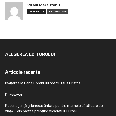
Vitalii Mereutanu
23 ARTICOLE
0 COMENTARII
ALEGEREA EDITORULUI
Articole recente
Înălțarea la Cer a Domnului nostru Iisus Hristos
Dumnezeu…
Recunoștință și binecuvântare pentru mamele dătătoare de
viață – din partea preoților Vicariatului Orhei