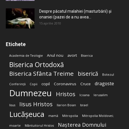
Despre păcatul malahiei (masturbării) şi
onaniei (pazei de a nu avea...
15 aprilie 2010
Etichete
Anul nou
avort
Academia de Teologie
Biserica
Biserica Ortodoxă
Biserica Sfânta Treime
biserică
Botezul
dragoste
copil
Coronavirus
Cruce
Conferință
Copii
Dumnezeu
Hristos
Icoana
Ierusalim
Iisus Hristos
Iisus
Ilarion Boian
Israel
Lucășeuca
mamă
Mitropolia
Mitropolia Moldovei;
Nașterea Domnului
moarte
Mântuitorul Hristos