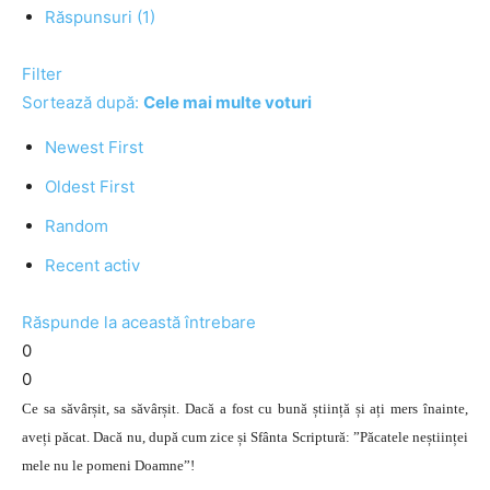
Răspunsuri (1)
Filter
Sortează după:
Cele mai multe voturi
Newest First
Oldest First
Random
Recent activ
Răspunde la această întrebare
0
0
Ce sa săvârșit, sa săvârșit. Dacă a fost cu bună știință și ați mers înainte,
aveți păcat. Dacă nu, după cum zice și Sfânta Scriptură: ”Păcatele neștiinței
mele nu le pomeni Doamne”!