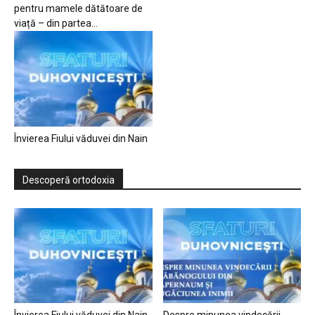
pentru mamele dătătoare de
viață – din partea...
Învierea Fiului văduvei din Nain
Descoperă ortodoxia
Învierea Fiului văduvei din Nain
Despre minunea vindecării