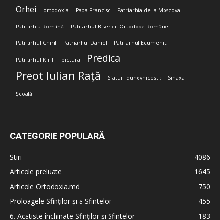
Orhei
ortodoxia
Papa Francisc
Patriarhia de la Moscova
Patriarhia Română
Patriarhul Bisericii Ortodoxe Române
Patriarhul Chiril
Patriarhul Daniel
Patriarhul Ecumenic
Predica
Patriarhul Kirill
pictura
Preot Iulian Rață
Sfaturi duhovnicești;
Sinaxa
Școală
CATEGORIE POPULARĂ
Stiri
4086
Articole preluate
1645
Articole Ortodoxia.md
750
Proloagele Sfinților și a Sfintelor
455
6. Acatiste închinate Sfinților și Sfintelor
183