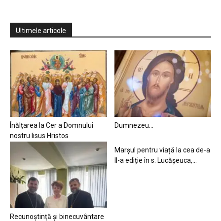
Ultimele articole
Înălțarea la Cer a Domnului
Dumnezeu…
nostru Iisus Hristos
Marșul pentru viață la cea de-a
II-a ediție în s. Lucășeuca,...
Recunoștință și binecuvântare