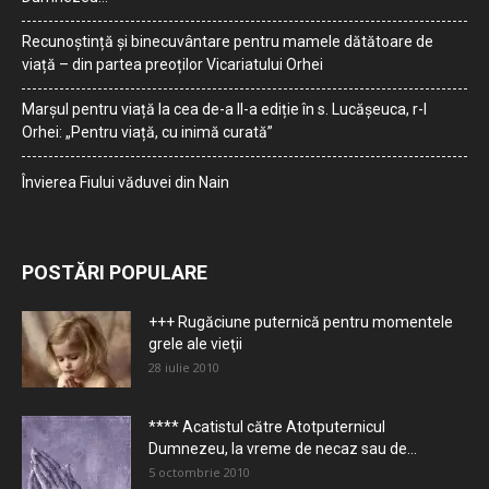
Recunoștință și binecuvântare pentru mamele dătătoare de
viață – din partea preoților Vicariatului Orhei
Marșul pentru viață la cea de-a II-a ediție în s. Lucășeuca, r-l
Orhei: „Pentru viață, cu inimă curată”
Învierea Fiului văduvei din Nain
POSTĂRI POPULARE
+++ Rugăciune puternică pentru momentele
grele ale vieţii
28 iulie 2010
**** Acatistul către Atotputernicul
Dumnezeu, la vreme de necaz sau de...
5 octombrie 2010