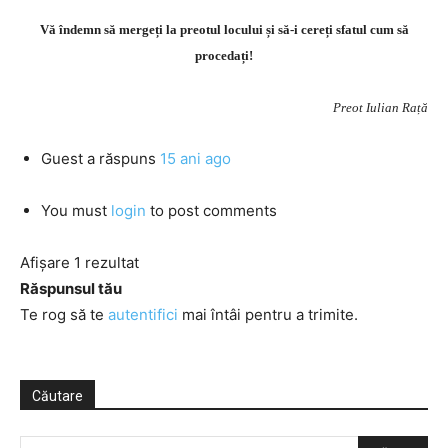
Vă îndemn să mergeți la preotul locului și să-i cereți sfatul cum să
procedați!
Preot Iulian Rață
Guest
a răspuns
15 ani ago
You must
login
to post comments
Afișare 1 rezultat
Răspunsul tău
Te rog să te
autentifici
mai întâi pentru a trimite.
Căutare