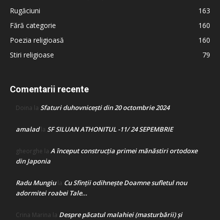
Rugăciuni
163
Fără categorie
160
Poezia religioasă
160
Stiri religioase
79
Comentarii recente
Sfaturi duhovnicești din 20 octombrie 2024
Doina
la
amalad
SF SILUAN ATHONITUL -11/ 24 SEPEMBRIE
la
A început construcţia primei mănăstiri ortodoxe
gheorghe
la
din Japonia
Radu Mungiu
Cu Sfinții odihnește Doamne sufletul nou
la
adormitei roabei Tale…
Despre păcatul malahiei (masturbării) şi
Crina Marina
la