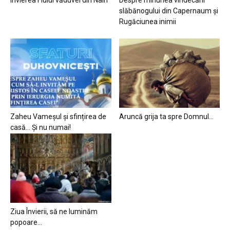
slăbănogului din Capernaum și
Rugăciunea inimii
Zaheu Vameșul și sfințirea de
Aruncă grija ta spre Domnul…
casă… Și nu numai!
Ziua Învierii, să ne luminăm
popoare…