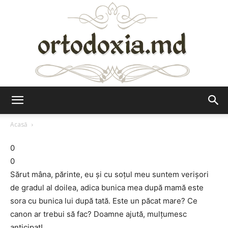
Ortodoxia.md
Acasă
0
0
Sărut mâna, părinte, eu şi cu soţul meu suntem verişori
de gradul al doilea, adica bunica mea după mamă este
sora cu bunica lui după tată. Este un păcat mare? Ce
canon ar trebui să fac? Doamne ajută, mulţumesc
anticipat!