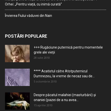
Orhei: „Pentru viață, cu inimă curată”
Învierea Fiului văduvei din Nain
POSTĂRI POPULARE
+++ Rugăciune puternică pentru momentele
grele ale vieţii
28 iulie 2010
**** Acatistul către Atotputernicul
Dumnezeu, la vreme de necaz sau de...
5 octombrie 2010
Despre păcatul malahiei (masturbării) şi
onaniei (pazei de a nu avea...
15 aprilie 2010