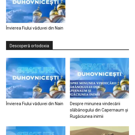
Învierea Fiului văduvei din Nain
Descoperă ortodoxia
Învierea Fiului văduvei din Nain
Despre minunea vindecării
slăbănogului din Capernaum și
Rugăciunea inimii