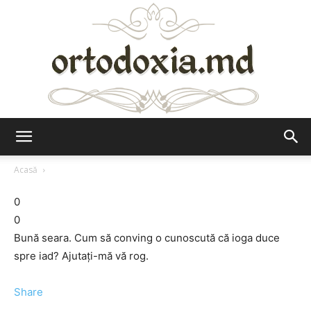
Ortodoxia.md
Acasă
0
0
Bună seara. Cum să conving o cunoscută că ioga duce
spre iad? Ajutaţi-mă vă rog.
Share