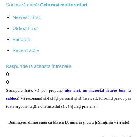
Sortează după:
Cele mai multe voturi
Newest First
Oldest First
Random
Recent activ
Răspunde la această întrebare
0
0
Scumpule frate, vă pot propune
uite aici, un material foarte bun la
subiect
! Vă recomand să-l citiți personal și să încercați, folosind pas cu pas
toate argumentațiile din material să vă ajutați prietena!
Dumnezeu, dimpreună cu Maica Domnului și cu toți Sfinții să vă ajute!