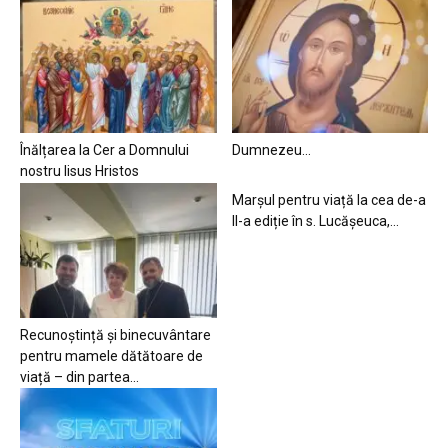
Înălțarea la Cer a Domnului
Dumnezeu…
nostru Iisus Hristos
Marșul pentru viață la cea de-a
II-a ediție în s. Lucășeuca,...
Recunoștință și binecuvântare
pentru mamele dătătoare de
viață – din partea...