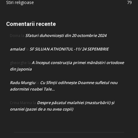
Stiri religioase
79
Comentarii recente
Sfaturi duhovnicești din 20 octombrie 2024
Doina
la
amalad
SF SILUAN ATHONITUL -11/ 24 SEPEMBRIE
la
A început construcţia primei mănăstiri ortodoxe
gheorghe
la
din Japonia
Radu Mungiu
Cu Sfinții odihnește Doamne sufletul nou
la
adormitei roabei Tale…
Despre păcatul malahiei (masturbării) şi
Crina Marina
la
onaniei (pazei de a nu avea copii)