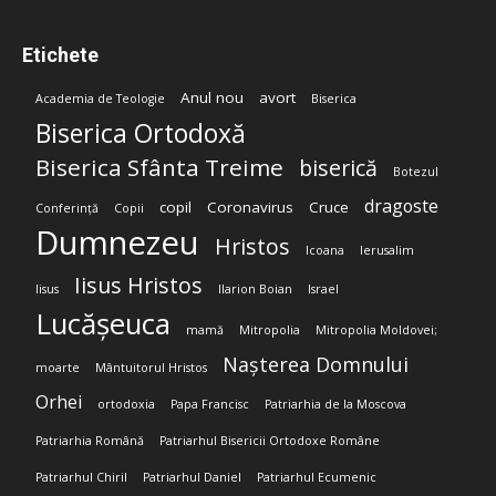
Etichete
Anul nou
avort
Academia de Teologie
Biserica
Biserica Ortodoxă
Biserica Sfânta Treime
biserică
Botezul
dragoste
copil
Coronavirus
Cruce
Conferință
Copii
Dumnezeu
Hristos
Icoana
Ierusalim
Iisus Hristos
Iisus
Ilarion Boian
Israel
Lucășeuca
mamă
Mitropolia
Mitropolia Moldovei;
Nașterea Domnului
moarte
Mântuitorul Hristos
Orhei
ortodoxia
Papa Francisc
Patriarhia de la Moscova
Patriarhia Română
Patriarhul Bisericii Ortodoxe Române
Patriarhul Chiril
Patriarhul Daniel
Patriarhul Ecumenic