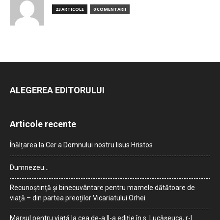
23 ARTICOLE
0 COMENTARII
ALEGEREA EDITORULUI
Articole recente
Înălțarea la Cer a Domnului nostru Iisus Hristos
Dumnezeu…
Recunoștință și binecuvântare pentru mamele dătătoare de
viață – din partea preoților Vicariatului Orhei
Marșul pentru viață la cea de-a II-a ediție în s. Lucășeuca, r-l