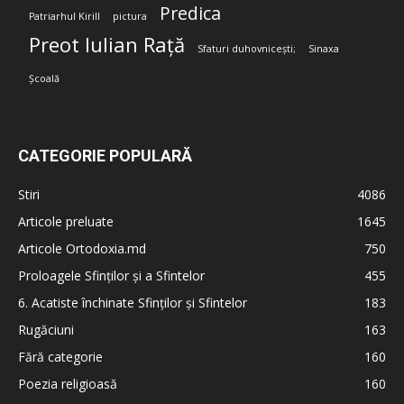
Predica
Patriarhul Kirill
pictura
Preot Iulian Rață
Sfaturi duhovnicești;
Sinaxa
Școală
CATEGORIE POPULARĂ
Stiri
4086
Articole preluate
1645
Articole Ortodoxia.md
750
Proloagele Sfinților și a Sfintelor
455
6. Acatiste închinate Sfinților și Sfintelor
183
Rugăciuni
163
Fără categorie
160
Poezia religioasă
160