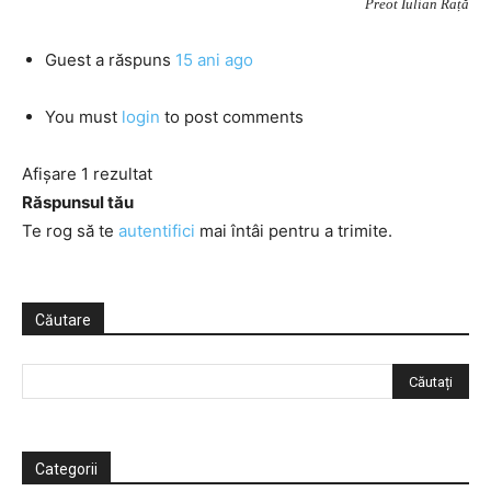
Preot Iulian Rață
Guest
a răspuns
15 ani ago
You must
login
to post comments
Afișare 1 rezultat
Răspunsul tău
Te rog să te
autentifici
mai întâi pentru a trimite.
Căutare
Categorii