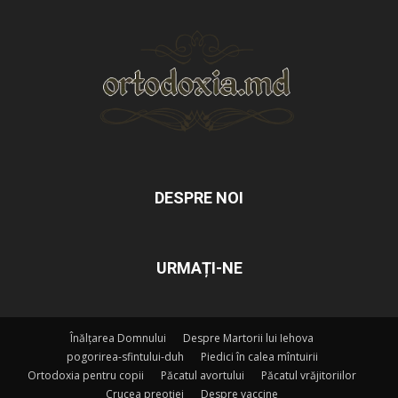
DESPRE NOI
URMAȚI-NE
Înălțarea Domnului
Despre Martorii lui Iehova
pogorirea-sfintului-duh
Piedici în calea mîntuirii
Ortodoxia pentru copii
Păcatul avortului
Păcatul vrăjitoriilor
Crucea preoției
Despre vaccine