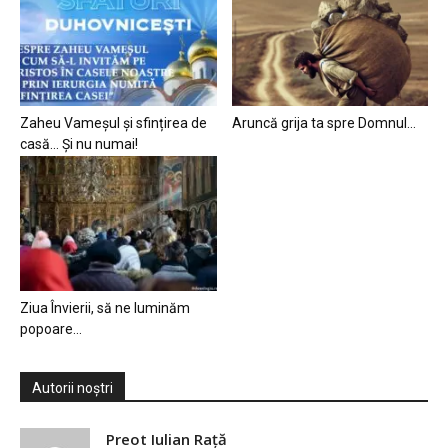
Zaheu Vameșul și sfințirea de
Aruncă grija ta spre Domnul…
casă… Și nu numai!
Ziua Învierii, să ne luminăm
popoare…
Autorii noștri
Preot Iulian Raţă