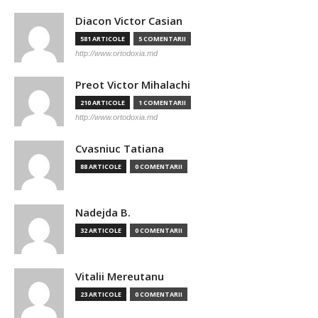
Diacon Victor Casian
581 ARTICOLE
5 COMENTARII
http://www.ortodoxia.md
Preot Victor Mihalachi
210 ARTICOLE
1 COMENTARII
http://www.ortodoxia.md
Cvasniuc Tatiana
88 ARTICOLE
0 COMENTARII
Nadejda B.
32 ARTICOLE
0 COMENTARII
Vitalii Mereutanu
23 ARTICOLE
0 COMENTARII