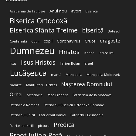
Anul nou
avort
Academia de Teologie
Biserica
Biserica Ortodoxă
Biserica Sfânta Treime
biserică
Botezul
dragoste
copil
Coronavirus
Cruce
Conferință
Copii
Dumnezeu
Hristos
Icoana
Ierusalim
Iisus Hristos
Iisus
Ilarion Boian
Israel
Lucășeuca
mamă
Mitropolia
Mitropolia Moldovei;
Nașterea Domnului
moarte
Mântuitorul Hristos
Orhei
ortodoxia
Papa Francisc
Patriarhia de la Moscova
Patriarhia Română
Patriarhul Bisericii Ortodoxe Române
Patriarhul Chiril
Patriarhul Daniel
Patriarhul Ecumenic
Predica
Patriarhul Kirill
pictura
Preot Iulian Rață