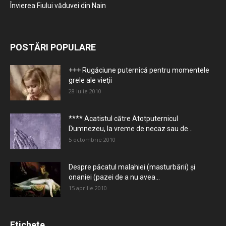
Învierea Fiului văduvei din Nain
POSTĂRI POPULARE
+++ Rugăciune puternică pentru momentele
grele ale vieţii
28 iulie 2010
**** Acatistul către Atotputernicul
Dumnezeu, la vreme de necaz sau de...
5 octombrie 2010
Despre păcatul malahiei (masturbării) şi
onaniei (pazei de a nu avea...
15 aprilie 2010
Etichete