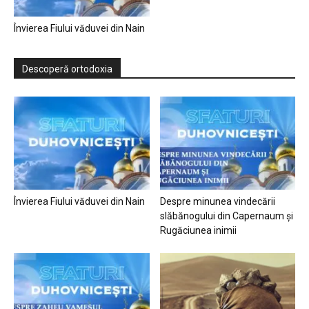
Învierea Fiului văduvei din Nain
Descoperă ortodoxia
Învierea Fiului văduvei din Nain
Despre minunea vindecării
slăbănogului din Capernaum și
Rugăciunea inimii