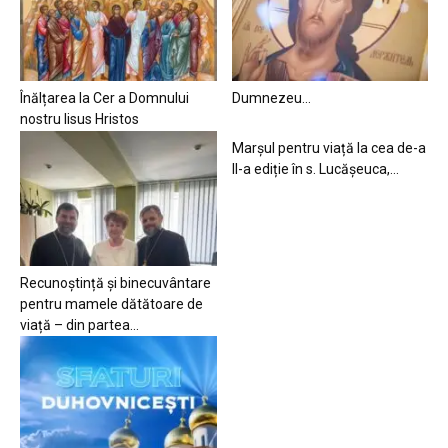
Înălțarea la Cer a Domnului
Dumnezeu…
nostru Iisus Hristos
Marșul pentru viață la cea de-a
II-a ediție în s. Lucășeuca,...
Recunoștință și binecuvântare
pentru mamele dătătoare de
viață – din partea...