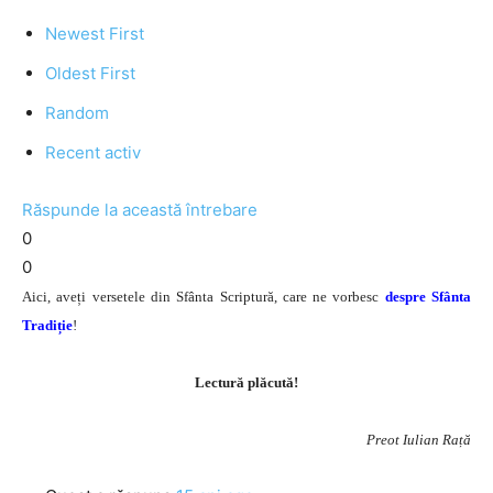
Newest First
Oldest First
Random
Recent activ
Răspunde la această întrebare
0
0
Aici, aveți versetele din Sfânta Scriptură, care ne vorbesc
despre Sfânta
Tradiție
!
Lectură plăcută!
Preot Iulian Rață