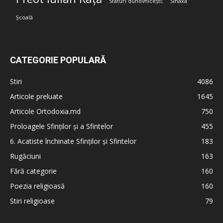
Sfaturi duhovnicești;
Sinaxa
Școală
CATEGORIE POPULARĂ
Stiri
4086
Articole preluate
1645
Articole Ortodoxia.md
750
Proloagele Sfinților și a Sfintelor
455
6. Acatiste închinate Sfinților și Sfintelor
183
Rugăciuni
163
Fără categorie
160
Poezia religioasă
160
Stiri religioase
79