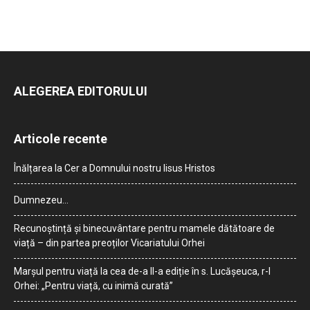
ALEGEREA EDITORULUI
Articole recente
Înălțarea la Cer a Domnului nostru Iisus Hristos
Dumnezeu…
Recunoștință și binecuvântare pentru mamele dătătoare de
viață – din partea preoților Vicariatului Orhei
Marșul pentru viață la cea de-a II-a ediție în s. Lucășeuca, r-l
Orhei: „Pentru viață, cu inimă curată”