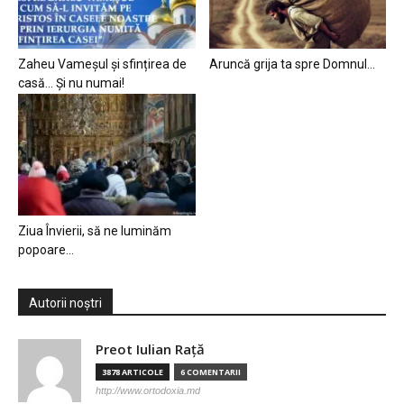
Zaheu Vameșul și sfințirea de
Aruncă grija ta spre Domnul…
casă… Și nu numai!
Ziua Învierii, să ne luminăm
popoare…
Autorii noștri
Preot Iulian Raţă
3878 ARTICOLE
6 COMENTARII
http://www.ortodoxia.md