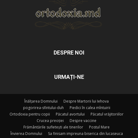
DESPRE NOI
URMAȚI-NE
Înălțarea Domnului
Despre Martorii lui Iehova
pogorirea-sfintului-duh
Piedici în calea mîntuirii
Ortodoxia pentru copii
Păcatul avortului
Păcatul vrăjitoriilor
Crucea preoției
Despre vaccine
Frământările sufletești ale tinerilor
Postul Mare
Învierea Domnului
Sa finisam impreuna biserica din lucaseuca