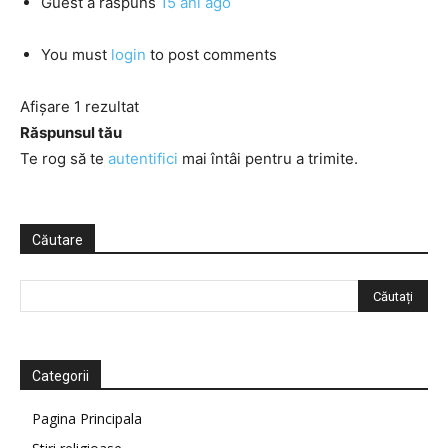
Guest
a răspuns
15 ani ago
You must
login
to post comments
Afișare 1 rezultat
Răspunsul tău
Te rog să te
autentifici
mai întâi pentru a trimite.
Căutare
Categorii
Pagina Principala