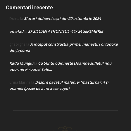
Comentarii recente
Sfaturi duhovnicești din 20 octombrie 2024
Doina
la
amalad
SF SILUAN ATHONITUL -11/ 24 SEPEMBRIE
la
A început construcţia primei mănăstiri ortodoxe
gheorghe
la
din Japonia
Radu Mungiu
Cu Sfinții odihnește Doamne sufletul nou
la
adormitei roabei Tale…
Despre păcatul malahiei (masturbării) şi
Crina Marina
la
onaniei (pazei de a nu avea copii)