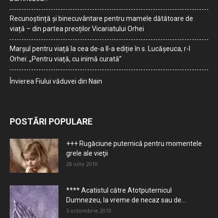
Recunoștință și binecuvântare pentru mamele dătătoare de
viață – din partea preoților Vicariatului Orhei
Marșul pentru viață la cea de-a II-a ediție în s. Lucășeuca, r-l
Orhei: „Pentru viață, cu inimă curată”
Învierea Fiului văduvei din Nain
POSTĂRI POPULARE
+++ Rugăciune puternică pentru momentele
grele ale vieţii
28 iulie 2010
**** Acatistul către Atotputernicul
Dumnezeu, la vreme de necaz sau de...
5 octombrie 2010