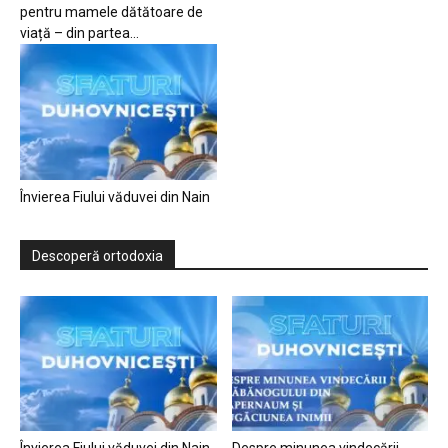
pentru mamele dătătoare de
viață – din partea...
Învierea Fiului văduvei din Nain
Descoperă ortodoxia
Învierea Fiului văduvei din Nain
Despre minunea vindecării