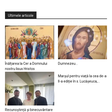
Ultimele articole
Înălțarea la Cer a Domnului
Dumnezeu…
nostru Iisus Hristos
Marșul pentru viață la cea de-a
II-a ediție în s. Lucășeuca,...
Recunoștință și binecuvântare