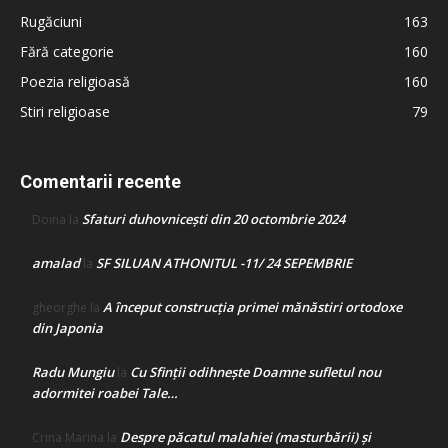
Rugăciuni
163
Fără categorie
160
Poezia religioasă
160
Stiri religioase
79
Comentarii recente
Sfaturi duhovnicești din 20 octombrie 2024
Doina
la
amalad
SF SILUAN ATHONITUL -11/ 24 SEPEMBRIE
la
A început construcţia primei mănăstiri ortodoxe
gheorghe
la
din Japonia
Radu Mungiu
Cu Sfinții odihnește Doamne sufletul nou
la
adormitei roabei Tale…
Despre păcatul malahiei (masturbării) şi
Crina Marina
la