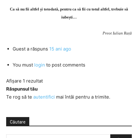
Ca să nu fii altfel și totodată, pentru ca să fii cu totul altfel, trebuie să
iubești…
Preot Iulian Rață
Guest
a răspuns
15 ani ago
You must
login
to post comments
Afișare 1 rezultat
Răspunsul tău
Te rog să te
autentifici
mai întâi pentru a trimite.
Căutare