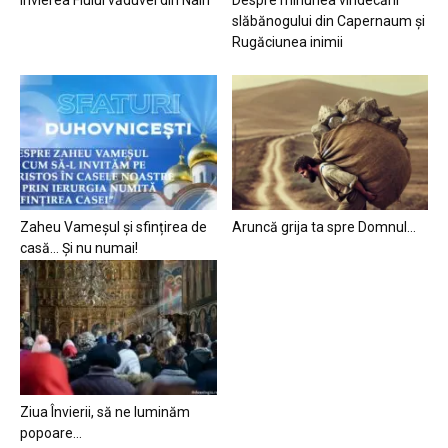
slăbănogului din Capernaum și
Rugăciunea inimii
Zaheu Vameșul și sfințirea de
Aruncă grija ta spre Domnul…
casă… Și nu numai!
Ziua Învierii, să ne luminăm
popoare…