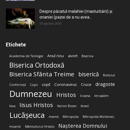
Despre păcatul malahiei (masturbării) şi
onaniei (pazei de a nu avea...
15 aprilie 2010
Etichete
Anul nou
avort
Academia de Teologie
Biserica
Biserica Ortodoxă
Biserica Sfânta Treime
biserică
Botezul
dragoste
copil
Coronavirus
Cruce
Conferință
Copii
Dumnezeu
Hristos
Icoana
Ierusalim
Iisus Hristos
Iisus
Ilarion Boian
Israel
Lucășeuca
mamă
Mitropolia
Mitropolia Moldovei;
Nașterea Domnului
moarte
Mântuitorul Hristos