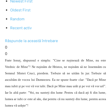
Newest First
Oldest First
Random
Recent activ
Răspunde la această întrebare
0
0
Frate Ionuț, răspunsul e simplu: ”Cine se rușinează de Mine, nu este
Vrednic de Mine”! Ne rușinăm de Hristos, ne rușinăm să ne însemnăm cu
Semnul Sfintei Cruci, pierdem. Trebuie să ne uităm în jur. Trebuie să
ascultăm de vocea lui Dumnezeu. Ea ne spune foarte clar: ”Dacă pe Mine
mau iubit și pe voi vă vor iubi. Dacă pe Mine mau urât și pe voi vă vor urî”.
Iar în altă parte: ”Voi, nu sunteți din lume. Pentru că dacă ați fi din lume,
lumea ar iubi ce este al său, dar pentru că nu sunteți din lume, pentru aceea
lumea vă urăște”!