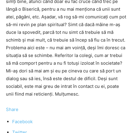
simţi bine, atunci când doar eu fac cruce când trec pe
lângă o Biserică, pentru a nu mai menţiona că unii sunt
atei, păgâni, etc. Aşadar, vă rog să-mi comunicaţi cum pot
să-mi revin pe plan spiritual? Simt că dacă mâine m-aş
duce la spovedit, parcă tot nu simt că trebuie să mă
schimb şi mai mult, că trebuie să încep să fiu ca în trecut.
Problema aici este – nu mai am voinţă, deşi îmi doresc ca
situaţia să se schimbe. Referitor la colegi, cum ar trebui
să mă comport pentru a nu fi totuşi izoloat în societate?
Mi-aş dori să mai am şi eu pe cineva cu care să port un
dialog sau să ies, însă este destul de dificil. Deşi sunt
sociabil, este mai greu de intrat în contact cu ei, poate
unii fiind mai reticienţi. Mulţumesc.
Share
Facebook
Twitter