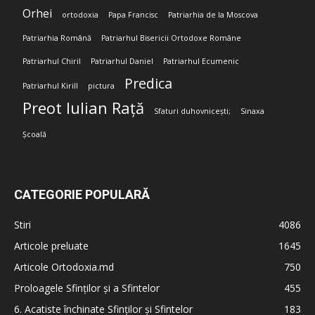
Orhei
ortodoxia
Papa Francisc
Patriarhia de la Moscova
Patriarhia Română
Patriarhul Bisericii Ortodoxe Române
Patriarhul Chiril
Patriarhul Daniel
Patriarhul Ecumenic
Predica
Patriarhul Kirill
pictura
Preot Iulian Rață
Sfaturi duhovnicești;
Sinaxa
Școală
CATEGORIE POPULARĂ
Stiri
4086
Articole preluate
1645
Articole Ortodoxia.md
750
Proloagele Sfinților și a Sfintelor
455
6. Acatiste închinate Sfinților și Sfintelor
183