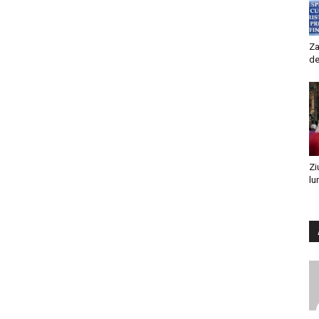
Za
de
Zi
lu