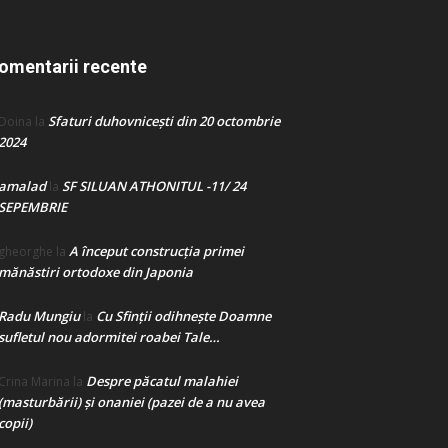
omentarii recente
Sfaturi duhovnicești din 20 octombrie
Doina
la
2024
amalad
SF SILUAN ATHONITUL -11/ 24
la
SEPEMBRIE
A început construcţia primei
gheorghe
la
mănăstiri ortodoxe din Japonia
Radu Mungiu
Cu Sfinții odihnește Doamne
la
sufletul nou adormitei roabei Tale…
Despre păcatul malahiei
Crina Marina
la
(masturbării) şi onaniei (pazei de a nu avea
copii)