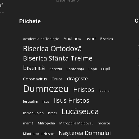
15 aprilie 2010
ă”
C
Etichete
Anul nou
avort
Academia de Teologie
Biserica
Biserica Ortodoxă
Biserica Sfânta Treime
biserică
copil
Botezul
Conferință
Copii
dragoste
Coronavirus
Cruce
Dumnezeu
Hristos
Icoana
Iisus Hristos
Ierusalim
Iisus
Lucășeuca
Ilarion Boian
Israel
mamă
Mitropolia
Mitropolia Moldovei;
moarte
Nașterea Domnului
Mântuitorul Hristos