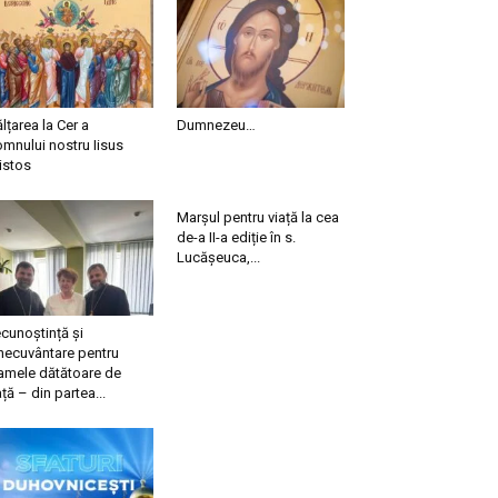
ălțarea la Cer a
Dumnezeu…
mnului nostru Iisus
istos
Marșul pentru viață la cea
de-a II-a ediție în s.
Lucășeuca,...
cunoștință și
necuvântare pentru
mele dătătoare de
ață – din partea...