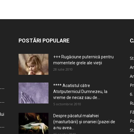
POSTĂRI POPULARE
C
+++ Rugăciune puternică pentru
St
momentele grele ale vieţii
Ar
28 iulie 2010
Ar
Pr
**** Acatistul către
Atotputernicul Dumnezeu, la
6.
vreme de necaz sau de...
Ru
5 octombrie 2010
Fă
lui
Despre păcatul malahiei
Po
(masturbării) şi onaniei (pazei de
a nu avea...
St