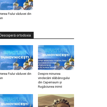
vierea Fiului văduvei din
in
Descoperă ortodoxia
vierea Fiului văduvei din
Despre minunea
in
vindecării slăbănogului
din Capernaum și
Rugăciunea inimii