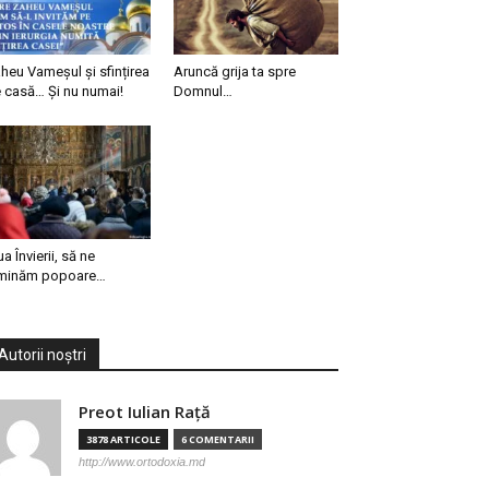
heu Vameșul și sfințirea
Aruncă grija ta spre
 casă… Și nu numai!
Domnul…
ua Învierii, să ne
minăm popoare…
Autorii noștri
Preot Iulian Raţă
3878 ARTICOLE
6 COMENTARII
http://www.ortodoxia.md