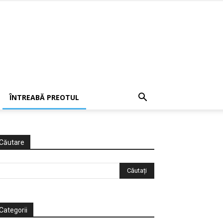
ÎNTREABĂ PREOTUL
Căutare
Categorii