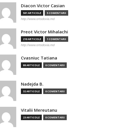
Diacon Victor Casian
581 ARTICOLE
5 COMENTARII
http://www.ortodoxia.md
Preot Victor Mihalachi
210 ARTICOLE
1 COMENTARII
http://www.ortodoxia.md
Cvasniuc Tatiana
88 ARTICOLE
0 COMENTARII
Nadejda B.
32 ARTICOLE
0 COMENTARII
Vitalii Mereutanu
23 ARTICOLE
0 COMENTARII