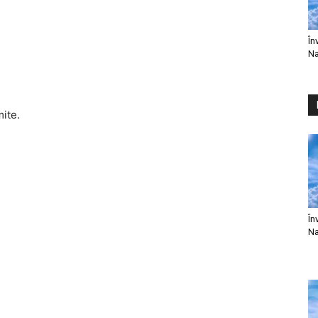
În
Na
mite.
În
Na