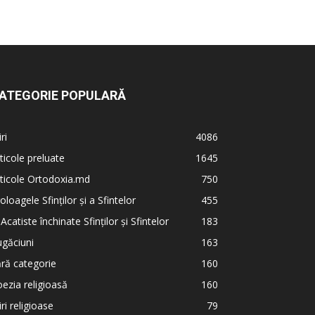
ATEGORIE POPULARĂ
iri
4086
ticole preluate
1645
ticole Ortodoxia.md
750
oloagele Sfinților și a Sfintelor
455
 Acatiste închinate Sfinților și Sfintelor
183
găciuni
163
ră categorie
160
ezia religioasă
160
iri religioase
79