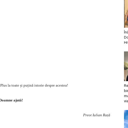
În
Do
Hr
 Plus la toate și puțină istorie despre acestea!
Re
bi
ma
Doamne ajută!
vi
Preot Iulian Rață