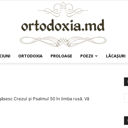
CIUNI
ORTODOXIA
PROLOAGE
POEZII
LĂCAŞURI
Ortodoxia.md
găsesc Crezul şi Psalmul 50 în limba rusă. Vă