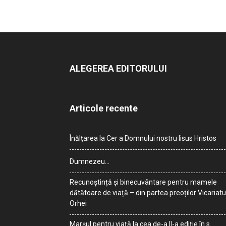
ALEGEREA EDITORULUI
Articole recente
Înălțarea la Cer a Domnului nostru Iisus Hristos
Dumnezeu…
Recunoștință și binecuvântare pentru mamele
dătătoare de viață – din partea preoților Vicariatu
Orhei
Marșul pentru viață la cea de-a II-a ediție în s.