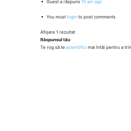
Guest
a răspuns
15 ani ago
You must
login
to post comments
Afișare 1 rezultat
Răspunsul tău
Te rog să te
autentifici
mai întâi pentru a tri