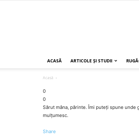
ACASĂ
ARTICOLE ŞI STUDII
RUGĂ
Acasă
0
0
Sărut mâna, părinte. Îmi puteţi spune unde 
mulţumesc.
Share