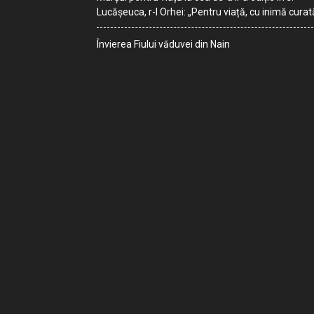
Lucășeuca, r-l Orhei: „Pentru viață, cu inimă curat
Învierea Fiului văduvei din Nain