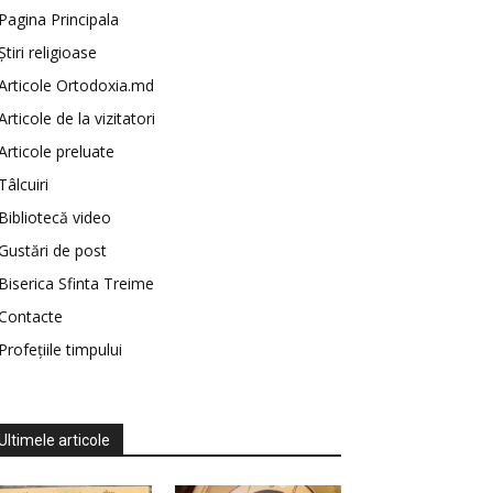
Pagina Principala
Știri religioase
Articole Ortodoxia.md
Articole de la vizitatori
Articole preluate
Tâlcuiri
Bibliotecă video
Gustări de post
Biserica Sfinta Treime
Contacte
Profețiile timpului
Ultimele articole