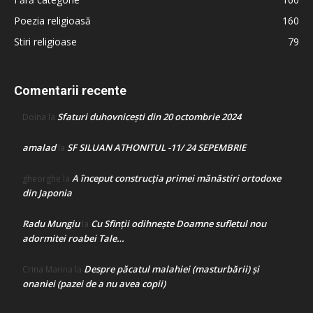
Poezia religioasă
160
Stiri religioase
79
Comentarii recente
Sfaturi duhovnicești din 20 octombrie 2024
Doina
la
amalad
SF SILUAN ATHONITUL -11/ 24 SEPEMBRIE
la
A început construcţia primei mănăstiri ortodoxe
gheorghe
la
din Japonia
Radu Mungiu
Cu Sfinții odihnește Doamne sufletul nou
la
adormitei roabei Tale…
Despre păcatul malahiei (masturbării) şi
Crina Marina
la
onaniei (pazei de a nu avea copii)