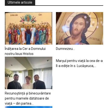
Ultimele articole
Înălțarea la Cer a Domnului
Dumnezeu…
nostru Iisus Hristos
Marșul pentru viață la cea de-a
II-a ediție în s. Lucășeuca,...
Recunoștință și binecuvântare
pentru mamele dătătoare de
viață – din partea...