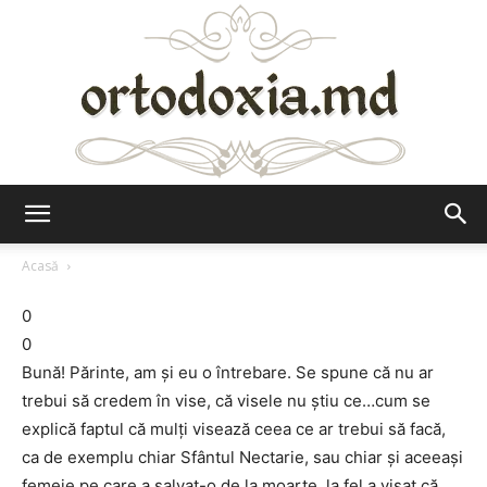
Ortodoxia.md
Acasă
0
0
Bună! Părinte, am şi eu o întrebare. Se spune că nu ar
trebui să credem în vise, că visele nu ştiu ce…cum se
explică faptul că mulţi visează ceea ce ar trebui să facă,
ca de exemplu chiar Sfântul Nectarie, sau chiar şi aceeaşi
femeie pe care a salvat-o de la moarte, la fel a visat că