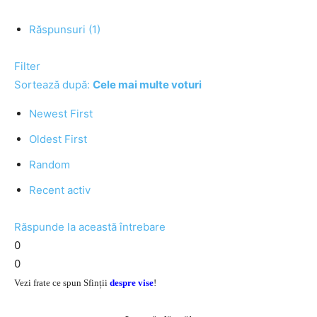
Răspunsuri (1)
Filter
Sortează după:
Cele mai multe voturi
Newest First
Oldest First
Random
Recent activ
Răspunde la această întrebare
0
0
Vezi frate ce spun Sfinții
despre vise
!