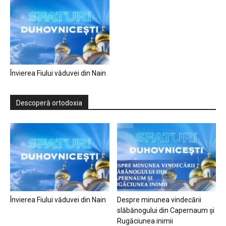
Învierea Fiului văduvei din Nain
Descoperă ortodoxia
Învierea Fiului văduvei din Nain
Despre minunea vindecării
slăbănogului din Capernaum și
Rugăciunea inimii