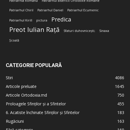
Patriarhia Română
Patriarhul Bisericii Ortodoxe Române
Patriarhul Chiril
Patriarhul Daniel
Patriarhul Ecumenic
Predica
Patriarhul Kirill
pictura
Preot Iulian Rață
Sfaturi duhovnicești;
Sinaxa
Școală
CATEGORIE POPULARĂ
Stiri
4086
Articole preluate
1645
Articole Ortodoxia.md
750
Proloagele Sfinților și a Sfintelor
455
6. Acatiste închinate Sfinților și Sfintelor
183
Rugăciuni
163
Fără categorie
160