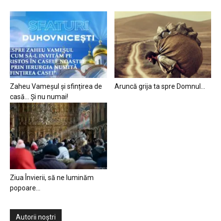
Zaheu Vameșul și sfințirea de
Aruncă grija ta spre Domnul…
casă… Și nu numai!
Ziua Învierii, să ne luminăm
popoare…
Autorii noștri