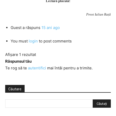
Lectură plăcută!
Preot Iulian Rață
Guest
a răspuns
15 ani ago
You must
login
to post comments
Afișare 1 rezultat
Răspunsul tău
Te rog să te
autentifici
mai întâi pentru a trimite.
Căutare