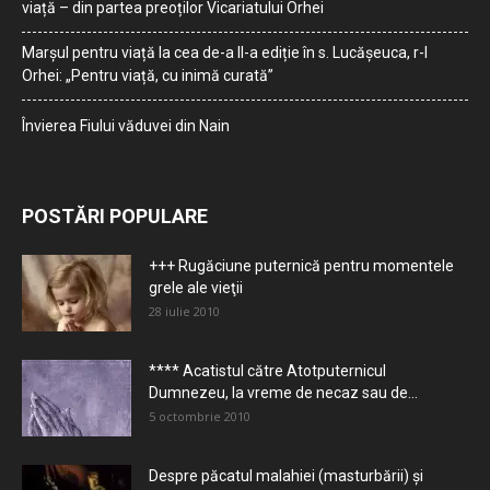
viață – din partea preoților Vicariatului Orhei
Marșul pentru viață la cea de-a II-a ediție în s. Lucășeuca, r-l
Orhei: „Pentru viață, cu inimă curată”
Învierea Fiului văduvei din Nain
POSTĂRI POPULARE
+++ Rugăciune puternică pentru momentele
grele ale vieţii
28 iulie 2010
**** Acatistul către Atotputernicul
Dumnezeu, la vreme de necaz sau de...
5 octombrie 2010
Despre păcatul malahiei (masturbării) şi