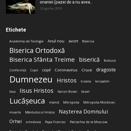
onaniei (pazei de a nu avea...
15 aprilie 2010
Etichete
Anul nou
avort
Academia de Teologie
Biserica
Biserica Ortodoxă
Biserica Sfânta Treime
biserică
Botezul
dragoste
copil
Coronavirus
Cruce
Conferință
Copii
Dumnezeu
Hristos
Icoana
Ierusalim
Iisus Hristos
Iisus
Ilarion Boian
Israel
Lucășeuca
mamă
Mitropolia
Mitropolia Moldovei;
Nașterea Domnului
moarte
Mântuitorul Hristos
Orhei
ortodoxia
Papa Francisc
Patriarhia de la Moscova