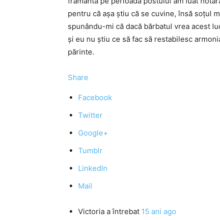
frământă pe perioada postului am luat hotărâr
pentru că aşa ştiu că se cuvine, însă soţul 
spunându-mi că dacă bărbatul vrea acest luc
şi eu nu ştiu ce să fac să restabilesc armoni
părinte.
Share
Facebook
Twitter
Google+
Tumblr
LinkedIn
Mail
Victoria
a întrebat
15 ani ago