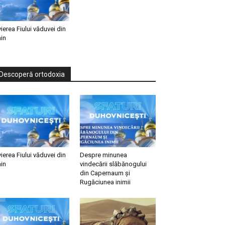
vierea Fiului văduvei din
in
Descoperă ortodoxia
vierea Fiului văduvei din
Despre minunea
in
vindecării slăbănogului
din Capernaum și
Rugăciunea inimii