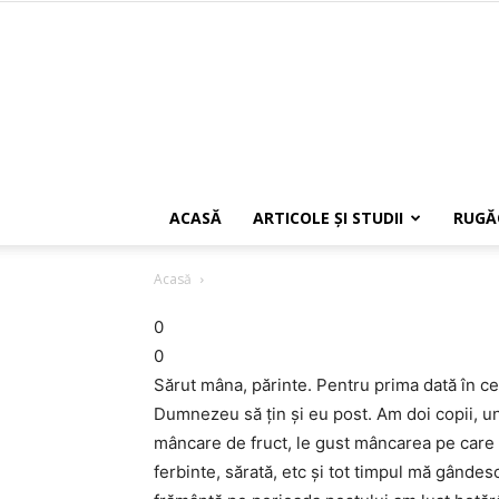
ACASĂ
ARTICOLE ŞI STUDII
RUGĂ
Acasă
0
0
Sărut mâna, părinte. Pentru prima dată în ce
Dumnezeu să ţin şi eu post. Am doi copii, unul
mâncare de fruct, le gust mâncarea pe care
ferbinte, sărată, etc şi tot timpul mă gând