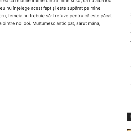
ea ca relaţiile intime dintre mine şi soţ să nu aibă loc
meu nu înţelege acest fapt şi este supărat pe mine
ru, femeia nu trebuie să-l refuze pentru că este păcat
a dintre noi doi. Mulţumesc anticipat, sărut mâna,