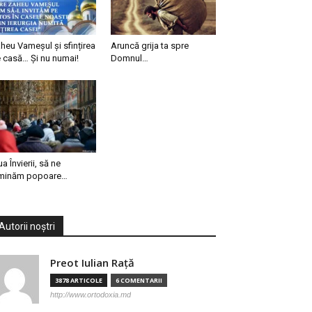
heu Vameșul și sfințirea
Aruncă grija ta spre
 casă… Și nu numai!
Domnul…
ua Învierii, să ne
minăm popoare…
Autorii noștri
Preot Iulian Raţă
3878 ARTICOLE
6 COMENTARII
http://www.ortodoxia.md