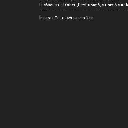
Lucășeuca, r-l Orhei: „Pentru viață, cu inimă curat
Învierea Fiului văduvei din Nain