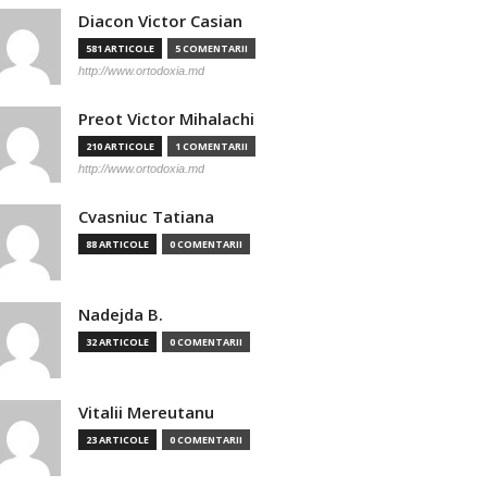
Diacon Victor Casian
581 ARTICOLE
5 COMENTARII
http://www.ortodoxia.md
Preot Victor Mihalachi
210 ARTICOLE
1 COMENTARII
http://www.ortodoxia.md
Cvasniuc Tatiana
88 ARTICOLE
0 COMENTARII
Nadejda B.
32 ARTICOLE
0 COMENTARII
Vitalii Mereutanu
23 ARTICOLE
0 COMENTARII