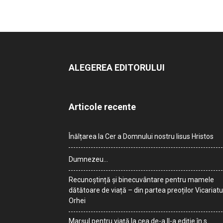
ALEGEREA EDITORULUI
Articole recente
Înălțarea la Cer a Domnului nostru Iisus Hristos
Dumnezeu…
Recunoștință și binecuvântare pentru mamele
dătătoare de viață – din partea preoților Vicariatu
Orhei
Marșul pentru viață la cea de-a II-a ediție în s.