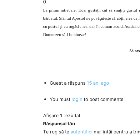
0
La prima întrebare: Doar gustați, cât să simțiți gustul 
bărbatul, Sfântul Apostol ne povățuiește că abținerea de l
cu postul și cu rugăciunea, dar, în comun acord. Așadar, da
Dumnezeu să-l lumineze!
Să ave
Guest
a răspuns
15 ani ago
You must
login
to post comments
Afișare 1 rezultat
Răspunsul tău
Te rog să te
autentifici
mai întâi pentru a tri