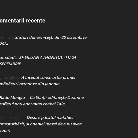
omentarii recente
Sfaturi duhovnicești din 20 octombrie
Doina
la
2024
amalad
SF SILUAN ATHONITUL -11/ 24
la
SEPEMBRIE
A început construcţia primei
gheorghe
la
mănăstiri ortodoxe din Japonia
Radu Mungiu
Cu Sfinții odihnește Doamne
la
sufletul nou adormitei roabei Tale…
Despre păcatul malahiei
Crina Marina
la
(masturbării) şi onaniei (pazei de a nu avea
copii)