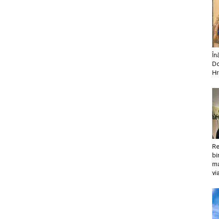
În
Do
Hr
Re
bi
ma
vi