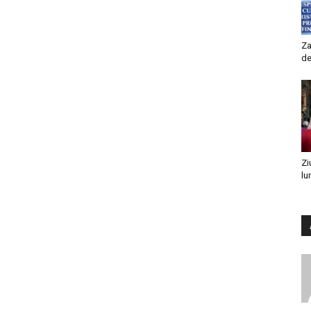
Za
de
Zi
lu