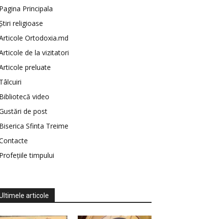
Pagina Principala
Știri religioase
Articole Ortodoxia.md
Articole de la vizitatori
Articole preluate
Tâlcuiri
Bibliotecă video
Gustări de post
Biserica Sfinta Treime
Contacte
Profețiile timpului
Ultimele articole