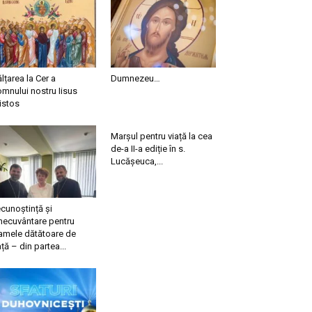
ălțarea la Cer a
Dumnezeu…
mnului nostru Iisus
istos
Marșul pentru viață la cea
de-a II-a ediție în s.
Lucășeuca,...
cunoștință și
necuvântare pentru
mele dătătoare de
ață – din partea...