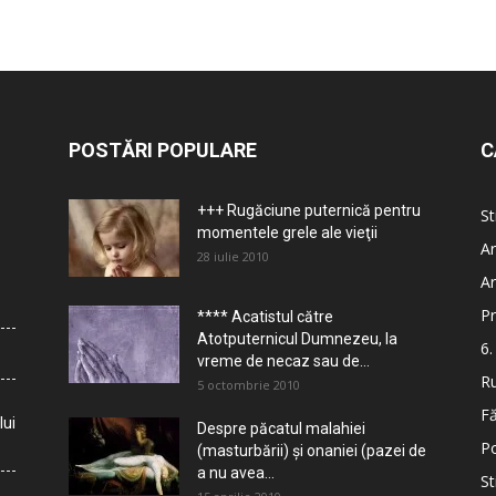
POSTĂRI POPULARE
C
+++ Rugăciune puternică pentru
St
momentele grele ale vieţii
Ar
28 iulie 2010
Ar
Pr
**** Acatistul către
Atotputernicul Dumnezeu, la
6.
vreme de necaz sau de...
Ru
5 octombrie 2010
Fă
lui
Despre păcatul malahiei
Po
(masturbării) şi onaniei (pazei de
a nu avea...
St