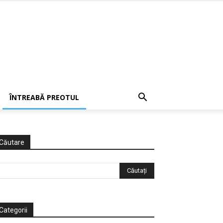
ÎNTREABĂ PREOTUL
Căutare
Categorii