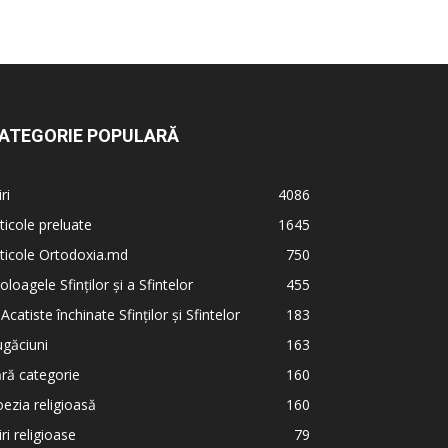
ATEGORIE POPULARĂ
iri
4086
ticole preluate
1645
ticole Ortodoxia.md
750
oloagele Sfinților și a Sfintelor
455
 Acatiste închinate Sfinților și Sfintelor
183
găciuni
163
ră categorie
160
ezia religioasă
160
iri religioase
79