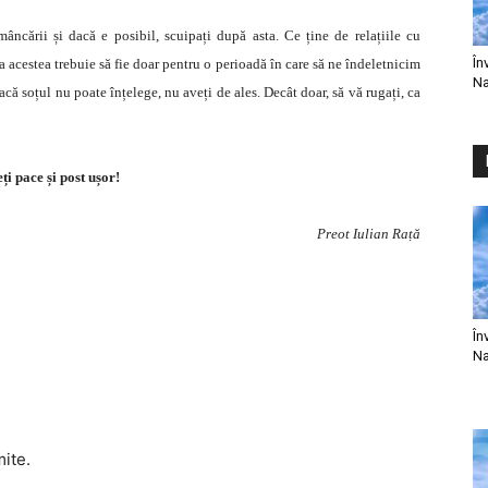
mâncării și dacă e posibil, scuipați după asta. Ce ține de relațiile cu
În
a acestea trebuie să fie doar pentru o perioadă în care să ne îndeletnicim
Na
că soțul nu poate înțelege, nu aveți de ales. Decât doar, să vă rugați, ca
ți pace și post ușor!
Preot Iulian Rață
În
Na
mite.