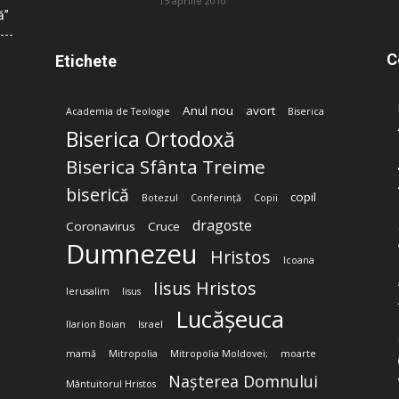
15 aprilie 2010
ă”
C
Etichete
Anul nou
avort
Academia de Teologie
Biserica
Biserica Ortodoxă
Biserica Sfânta Treime
biserică
copil
Botezul
Conferință
Copii
dragoste
Coronavirus
Cruce
Dumnezeu
Hristos
Icoana
Iisus Hristos
Ierusalim
Iisus
Lucășeuca
Ilarion Boian
Israel
mamă
Mitropolia
Mitropolia Moldovei;
moarte
Nașterea Domnului
Mântuitorul Hristos