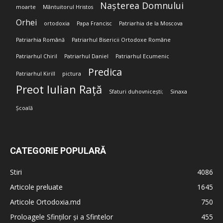
Nașterea Domnului
moarte
Mântuitorul Hristos
Orhei
ortodoxia
Papa Francisc
Patriarhia de la Moscova
Patriarhia Română
Patriarhul Bisericii Ortodoxe Române
Patriarhul Chiril
Patriarhul Daniel
Patriarhul Ecumenic
Predica
Patriarhul Kirill
pictura
Preot Iulian Rață
Sfaturi duhovnicești;
Sinaxa
Școală
CATEGORIE POPULARĂ
Stiri
4086
Articole preluate
1645
Articole Ortodoxia.md
750
Proloagele Sfinților și a Sfintelor
455