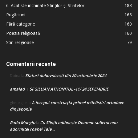
6. Acatiste închinate Sfinților și Sfintelor
183
Rugăciuni
163
Fără categorie
160
Poezia religioasă
160
Stiri religioase
79
Comentarii recente
Sfaturi duhovnicești din 20 octombrie 2024
Doina
la
amalad
SF SILUAN ATHONITUL -11/ 24 SEPEMBRIE
la
A început construcţia primei mănăstiri ortodoxe
gheorghe
la
din Japonia
Radu Mungiu
Cu Sfinții odihnește Doamne sufletul nou
la
adormitei roabei Tale…