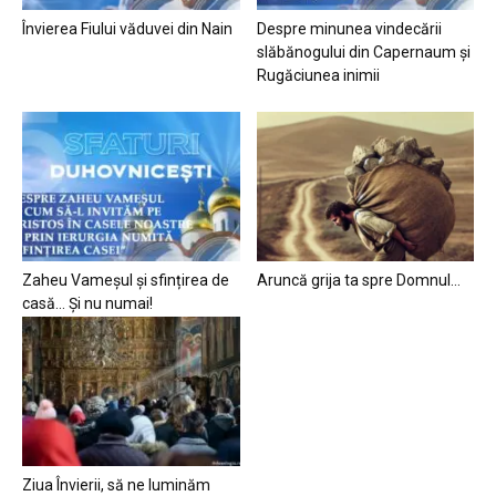
Învierea Fiului văduvei din Nain
Despre minunea vindecării
slăbănogului din Capernaum și
Rugăciunea inimii
Zaheu Vameșul și sfințirea de
Aruncă grija ta spre Domnul…
casă… Și nu numai!
Ziua Învierii, să ne luminăm