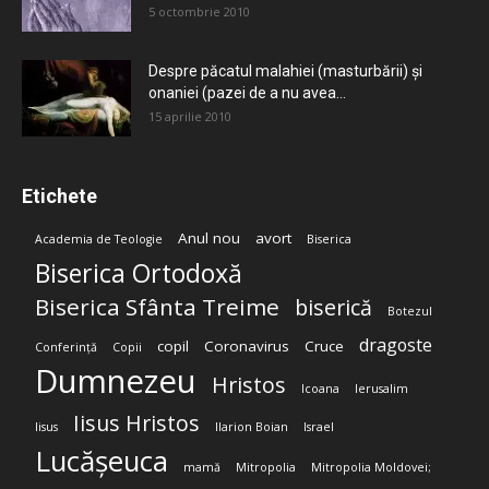
5 octombrie 2010
Despre păcatul malahiei (masturbării) şi
onaniei (pazei de a nu avea...
15 aprilie 2010
Etichete
Anul nou
avort
Academia de Teologie
Biserica
Biserica Ortodoxă
Biserica Sfânta Treime
biserică
Botezul
dragoste
copil
Coronavirus
Cruce
Conferință
Copii
Dumnezeu
Hristos
Icoana
Ierusalim
Iisus Hristos
Iisus
Ilarion Boian
Israel
Lucășeuca
mamă
Mitropolia
Mitropolia Moldovei;