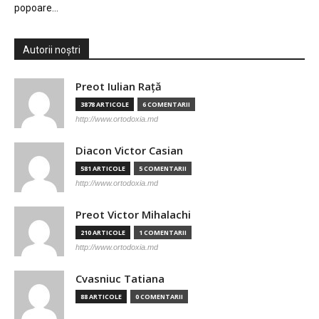
popoare…
Autorii noștri
Preot Iulian Raţă
3878 ARTICOLE
6 COMENTARII
http://www.ortodoxia.md
Diacon Victor Casian
581 ARTICOLE
5 COMENTARII
http://www.ortodoxia.md
Preot Victor Mihalachi
210 ARTICOLE
1 COMENTARII
http://www.ortodoxia.md
Cvasniuc Tatiana
88 ARTICOLE
0 COMENTARII