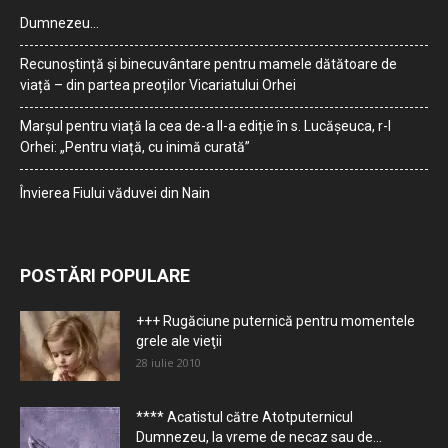
Dumnezeu…
Recunoștință și binecuvântare pentru mamele dătătoare de
viață – din partea preoților Vicariatului Orhei
Marșul pentru viață la cea de-a II-a ediție în s. Lucășeuca, r-l
Orhei: „Pentru viață, cu inimă curată”
Învierea Fiului văduvei din Nain
POSTĂRI POPULARE
+++ Rugăciune puternică pentru momentele
grele ale vieţii
28 iulie 2010
**** Acatistul către Atotputernicul
Dumnezeu, la vreme de necaz sau de...