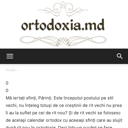
Ortodoxia.md
Acasă
0
0
Mă iertaţi sfinţi, Părinţi. Este începutul postului pe stil
vechi, nu înţeleg totuşi de ce creştinii de rit vechi nu prea
îi au la suflet pe cei de rit nou? Şi de rit vechi se folosesc
de acelaşi calendar ortodox cu aceeaşi sfinţi care au slujit
după rit nou în ortodoxie. Deci într-un cuvânt se face