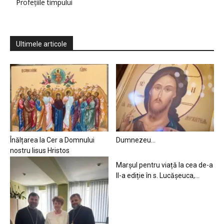
Profețiile timpului
Ultimele articole
Înălțarea la Cer a Domnului
Dumnezeu…
nostru Iisus Hristos
Marșul pentru viață la cea de-a
II-a ediție în s. Lucășeuca,...