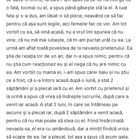
o fată, tocmai cu el, a spus până găseşte stă la el. A luat
fata şi s-a dus, am lăsat-o să plece, neavând ce să fac
pentru că aşa sunt legile, aici femeile fac ce vor. Am tot
vorbit cu ea, să vină acasă, nu a vrut îmi spunea că nu
vine, că nu mă mai iubeşte, că m-am purtat urât cu ea. La
urmă am aflat toată povestea de la nevasta prietenului. Ea
ştia de relaţia lor de un an, dar n-a spus nimic, pentru că
nu ştia cum reacţionez eu şi el nega că nu are nimic cu
ea. Am vorbit cu mama ei, i-am spus carei baiu şi nu ştiu
ce a fost, că s-a întors acasă după o lună, a stat 2
săptămâni şi a plecat iară cu el. Am vorbit cu prietenul şi
la urmă a spus că vrea să îndrepte lucrurile, după care a
venit iar acasă. A stat 2 luni, în care se întâlneau pe
ascuns şi a plecat iar, după 2 săptămâni a venit acasă,
pentru că nu mai poate să stea cu el. Fiind însărcinată
nevasta sa, el era cu amândouă, dar a minţit findcă vroia
să scape de ea. Iar a plecat, tot aşa a spus că acum gata,