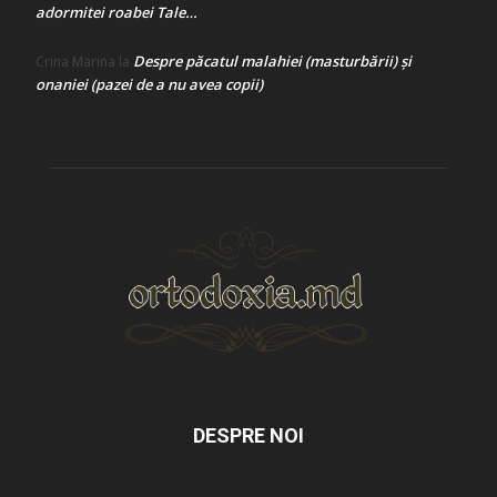
adormitei roabei Tale…
Despre păcatul malahiei (masturbării) şi
Crina Marina
la
onaniei (pazei de a nu avea copii)
DESPRE NOI