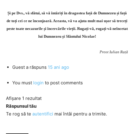
Și pe Dvs., vă sfătui, să vă întăriți în dragostea față de Dumnezeu și față
de toți cei ce ne înconjoară. Aceasta, vă va ajuta mult mai ușor să treceți
peste toate necazurile și încercările vieții. Rugați-vă, rugați-vă neîncetat
lui Dumnezeu și Sfântului Nicolae!
Preot Iulian Rață
Guest
a răspuns
15 ani ago
You must
login
to post comments
Afișare 1 rezultat
Răspunsul tău
Te rog să te
autentifici
mai întâi pentru a trimite.