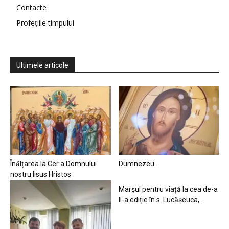
Contacte
Profețiile timpului
Ultimele articole
Înălțarea la Cer a Domnului
Dumnezeu…
nostru Iisus Hristos
Marșul pentru viață la cea de-a
II-a ediție în s. Lucășeuca,...