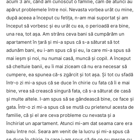
acum 3 ani, când am cunoscut o familie, cam de atunci au
apărut problemele între noi. Nevasta vorbea urât cu mine,
după aceea a început cu fetiţa, n-am mai suportat şi am
început să vorbesc şi eu urât cu ea, o perioadă era bine,
una rea, tot aşa. Am strâns ceva bani să cumpărăm un
apartament în ţară şi mi-a spus că s-a săturat să tot
adunăm bani, eu i-am spus că şi eu, la care mi-a spus să
mai ieşm şi noi, nu numai casă, muncă şi copil. A început
să cheltuie banii, eu îi mai ziceam că nu era necesar să
cumpere, ea spunea că-s zgârcit şi tot aşa. Şi tot cu sfadă
într-o zi mi-a spus că se duce în chirie cu fata că îi e mai
bine, vrea să crească singură fata, că s-a săturat de casă
şi multe altele. I-am spus să se gândească bine, ce face şi
gata. Într-o zi mi-a spus că se mută cu prietenul acesta de
familie, că şi el are ceva probleme cu nevasta şi a
închiriat un apartament. Atunci mi-am dat seama care era
baiu între noi. Seara am venit de la lucru şi mi-a spus că
se duce în chirie, la care i-am spus că de ce nu merge cu