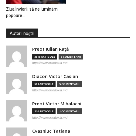
Ziua Învierii, să ne luminăm
popoare…
Autorii noștri
Preot Iulian Raţă
3878 ARTICOLE
6 COMENTARII
http://www.ortodoxia.md
Diacon Victor Casian
581 ARTICOLE
5 COMENTARII
http://www.ortodoxia.md
Preot Victor Mihalachi
210 ARTICOLE
1 COMENTARII
http://www.ortodoxia.md
Cvasniuc Tatiana