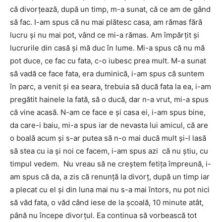
că divorţează, după un timp, m-a sunat, că ce am de gând
să fac. I-am spus că nu mai plătesc casa, am rămas fără
lucru şi nu mai pot, vând ce mi-a rămas. Am împărţit şi
lucrurile din casă şi mă duc în lume. Mi-a spus că nu mă
pot duce, ce fac cu fata, c-o iubesc prea mult. M-a sunat
să vadă ce face fata, era duminică, i-am spus că suntem
în parc, a venit şi ea seara, trebuia să ducă fata la ea, i-am
pregătit hainele la fată, să o ducă, dar n-a vrut, mi-a spus
că vine acasă. N-am ce face e şi casa ei, i-am spus bine,
da care-i baiu, mi-a spus iar de nevasta lui amicul, că are
o boală acum şi s-ar putea să n-o mai ducă mult şi-l lasă
să stea cu ia şi noi ce facem, i-am spus azi că nu ştiu, cu
timpul vedem. Nu vreau să ne creştem fetiţa împreună, i-
am spus că da, a zis că renunţă la divorţ, după un timp iar
a plecat cu el şi din luna mai nu s-a mai întors, nu pot nici
să văd fata, o văd când iese de la şcoală, 10 minute atât,
până nu începe divorţul. Ea continua să vorbească tot