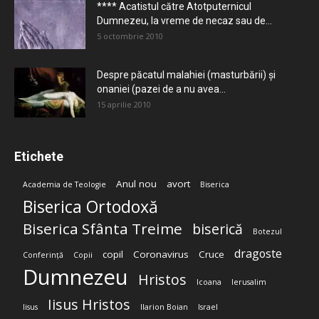
**** Acatistul către Atotputernicul
Dumnezeu, la vreme de necaz sau de...
5 octombrie 2010
Despre păcatul malahiei (masturbării) şi
onaniei (pazei de a nu avea...
15 aprilie 2010
Etichete
Anul nou
avort
Academia de Teologie
Biserica
Biserica Ortodoxă
Biserica Sfânta Treime
biserică
Botezul
dragoste
copil
Coronavirus
Cruce
Conferință
Copii
Dumnezeu
Hristos
Icoana
Ierusalim
Iisus Hristos
Iisus
Ilarion Boian
Israel