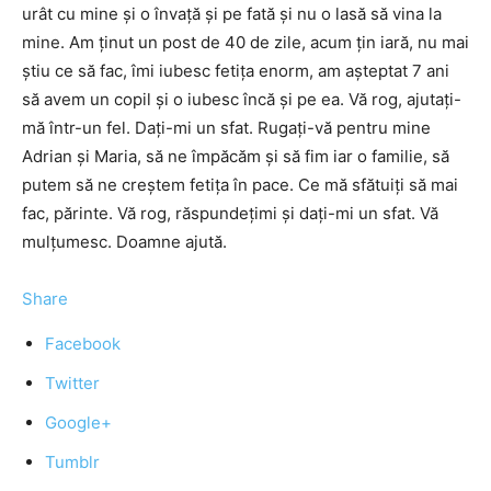
urât cu mine şi o învaţă şi pe fată şi nu o lasă să vina la
mine. Am ţinut un post de 40 de zile, acum ţin iară, nu mai
ştiu ce să fac, îmi iubesc fetiţa enorm, am aşteptat 7 ani
să avem un copil şi o iubesc încă şi pe ea. Vă rog, ajutaţi-
mă într-un fel. Daţi-mi un sfat. Rugaţi-vă pentru mine
Adrian şi Maria, să ne împăcăm şi să fim iar o familie, să
putem să ne creştem fetiţa în pace. Ce mă sfătuiţi să mai
fac, părinte. Vă rog, răspundeţimi şi daţi-mi un sfat. Vă
mulţumesc. Doamne ajută.
Share
Facebook
Twitter
Google+
Tumblr