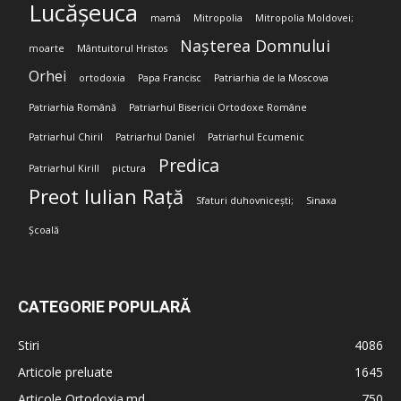
Lucășeuca
mamă
Mitropolia
Mitropolia Moldovei;
Nașterea Domnului
moarte
Mântuitorul Hristos
Orhei
ortodoxia
Papa Francisc
Patriarhia de la Moscova
Patriarhia Română
Patriarhul Bisericii Ortodoxe Române
Patriarhul Chiril
Patriarhul Daniel
Patriarhul Ecumenic
Predica
Patriarhul Kirill
pictura
Preot Iulian Rață
Sfaturi duhovnicești;
Sinaxa
Școală
CATEGORIE POPULARĂ
Stiri
4086
Articole preluate
1645
Articole Ortodoxia.md
750