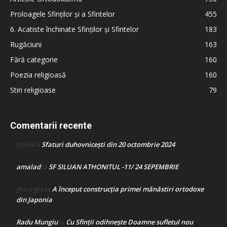
Proloagele Sfinților și a Sfintelor
455
6. Acatiste închinate Sfinților și Sfintelor
183
Rugăciuni
163
Fără categorie
160
Poezia religioasă
160
Stiri religioase
79
Comentarii recente
Sfaturi duhovnicești din 20 octombrie 2024
Doina
la
amalad
SF SILUAN ATHONITUL -11/ 24 SEPEMBRIE
la
A început construcţia primei mănăstiri ortodoxe
gheorghe
la
din Japonia
Radu Mungiu
Cu Sfinții odihnește Doamne sufletul nou
la