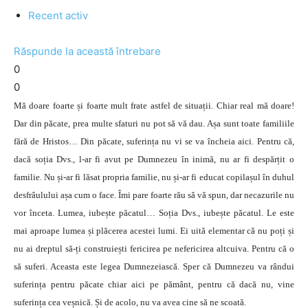
Recent activ
Răspunde la această întrebare
0
0
Mă doare foarte și foarte mult frate astfel de situații. Chiar real mă doare!
Dar din păcate, prea multe sfaturi nu pot să vă dau. Așa sunt toate familiile
fără de Hristos… Din păcate, suferința nu vi se va încheia aici. Pentru că,
dacă soția Dvs., l-ar fi avut pe Dumnezeu în inimă, nu ar fi despărțit o
familie. Nu și-ar fi lăsat propria familie, nu și-ar fi educat copilașul în duhul
desfrâulului așa cum o face. Îmi pare foarte rău să vă spun, dar necazurile nu
vor înceta. Lumea, iubește păcatul… Soția Dvs., iubește păcatul. Le este
mai aproape lumea și plăcerea acestei lumi. Ei uită elementar că nu poți și
nu ai dreptul să-ți construiești fericirea pe nefericirea altcuiva. Pentru că o
să suferi. Aceasta este legea Dumnezeiască. Sper că Dumnezeu va rândui
suferința pentru păcate chiar aici pe pământ, pentru că dacă nu, vine
suferința cea veșnică. Și de acolo, nu va avea cine să ne scoată.