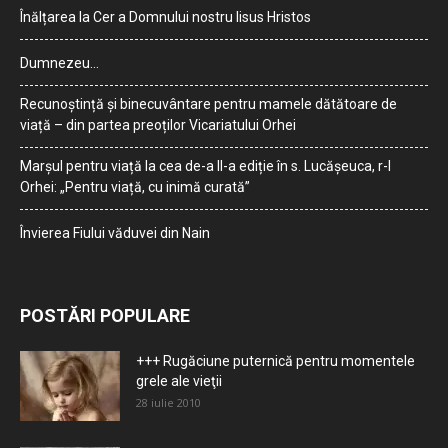
Înălțarea la Cer a Domnului nostru Iisus Hristos
Dumnezeu…
Recunoștință și binecuvântare pentru mamele dătătoare de
viață – din partea preoților Vicariatului Orhei
Marșul pentru viață la cea de-a II-a ediție în s. Lucășeuca, r-l
Orhei: „Pentru viață, cu inimă curată”
Învierea Fiului văduvei din Nain
POSTĂRI POPULARE
+++ Rugăciune puternică pentru momentele
grele ale vieţii
28 iulie 2010