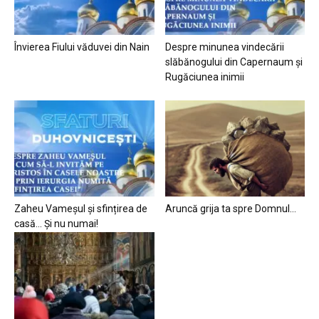
Învierea Fiului văduvei din Nain
Despre minunea vindecării
slăbănogului din Capernaum și
Rugăciunea inimii
Zaheu Vameșul și sfințirea de
Aruncă grija ta spre Domnul…
casă… Și nu numai!