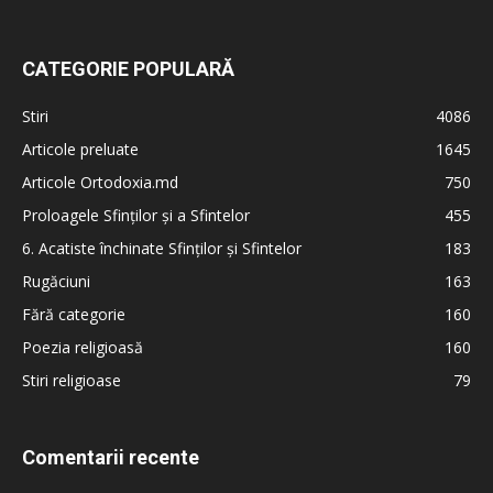
CATEGORIE POPULARĂ
Stiri
4086
Articole preluate
1645
Articole Ortodoxia.md
750
Proloagele Sfinților și a Sfintelor
455
6. Acatiste închinate Sfinților și Sfintelor
183
Rugăciuni
163
Fără categorie
160
Poezia religioasă
160
Stiri religioase
79
Comentarii recente