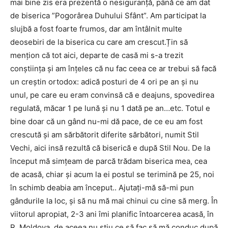
mai bine zis era prezentă o nesiguranță, până ce am dat
de biserica ”Pogorârea Duhului Sfânt”. Am participat la
slujbă a fost foarte frumos, dar am întâlnit multe
deosebiri de la biserica cu care am crescut.Țin să
mențion că tot aici, departe de casă mi s-a trezit
conștiința și am înțeles că nu fac ceea ce ar trebui să facă
un creștin ortodox: adică posturi de 4 ori pe an și nu
unul, pe care eu eram convinsă că e deajuns, spovedirea
regulată, măcar 1 pe lună și nu 1 dată pe an…etc. Totul e
bine doar că un gând nu-mi dă pace, de ce eu am fost
crescută și am sărbătorit diferite sărbători, numit Stil
Vechi, aici insă rezultă că biserică e după Stil Nou. De la
început mă simțeam de parcă trădam biserica mea, cea
de acasă, chiar și acum la ei postul se terimină pe 25, noi
în schimb deabia am început.. Ajutați-mă să-mi pun
gândurile la loc, și să nu mă mai chinui cu cine să merg. În
viitorul apropiat, 2-3 ani îmi planific întoarcerea acasă, în
R. Moldova, de aceea nu știu ce să fac să mă conduc după