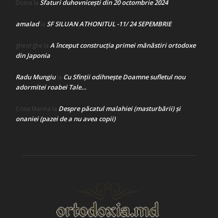
Sfaturi duhovnicești din 20 octombrie 2024
Doina
la
amalad
SF SILUAN ATHONITUL -11/ 24 SEPEMBRIE
la
A început construcţia primei mănăstiri ortodoxe
gheorghe
la
din Japonia
Radu Mungiu
Cu Sfinții odihnește Doamne sufletul nou
la
adormitei roabei Tale…
Despre păcatul malahiei (masturbării) şi
Crina Marina
la
onaniei (pazei de a nu avea copii)