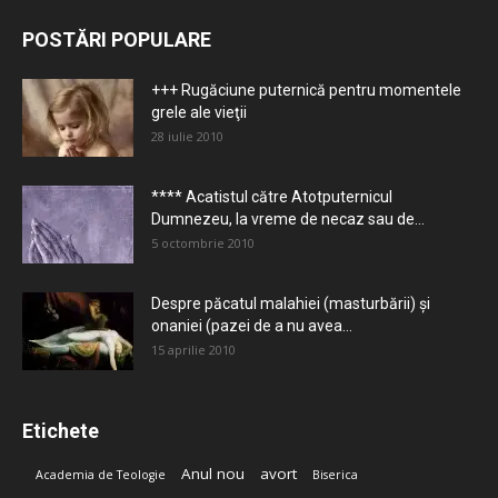
POSTĂRI POPULARE
+++ Rugăciune puternică pentru momentele
grele ale vieţii
28 iulie 2010
**** Acatistul către Atotputernicul
Dumnezeu, la vreme de necaz sau de...
5 octombrie 2010
Despre păcatul malahiei (masturbării) şi
onaniei (pazei de a nu avea...
15 aprilie 2010
Etichete
Anul nou
avort
Academia de Teologie
Biserica