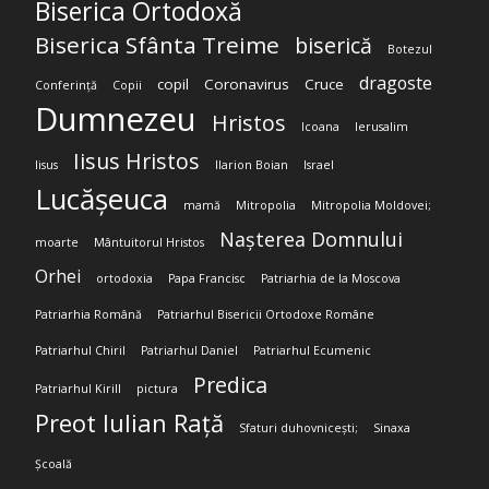
Biserica Ortodoxă
Biserica Sfânta Treime
biserică
Botezul
dragoste
copil
Coronavirus
Cruce
Conferință
Copii
Dumnezeu
Hristos
Icoana
Ierusalim
Iisus Hristos
Iisus
Ilarion Boian
Israel
Lucășeuca
mamă
Mitropolia
Mitropolia Moldovei;
Nașterea Domnului
moarte
Mântuitorul Hristos
Orhei
ortodoxia
Papa Francisc
Patriarhia de la Moscova
Patriarhia Română
Patriarhul Bisericii Ortodoxe Române
Patriarhul Chiril
Patriarhul Daniel
Patriarhul Ecumenic
Predica
Patriarhul Kirill
pictura
Preot Iulian Rață
Sfaturi duhovnicești;
Sinaxa
Școală