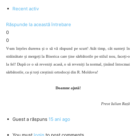
Recent activ
Răspunde la această întrebare
0
0
V-am înțeles durerea și o să vă răspund pe scurt! Atât timp, cât sunteți în
străinătate și mergeți la Biserica care ține sărbătorile pe stilul nou, faceți-o
la fel! După ce o să reveniți acasă, o să reveniți la normal, ținând întocmai
sărbătorile, ca și toți creștinii ortodocși din R. Moldova!
Doamne ajută!
Preot Iulian Rață
Guest
a răspuns
15 ani ago
You must
login
to post comments