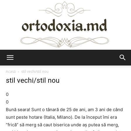
Ortodoxia.md
Acasă
stil vechi/stil nou
stil vechi/stil nou
0
0
Bună seara! Sunt o tânară de 25 de ani, am 3 ani de când
sunt peste hotare (Italia, Milano). De la început îmi era
”frică” să merg să caut biserica unde aș putea să merg,