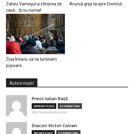
Zaheu Vameșul și sfințirea de
Aruncă grija ta spre Domnul…
casă… Și nu numai!
Ziua Învierii, să ne luminăm
popoare…
Autorii noștri
Preot Iulian Raţă
3878 ARTICOLE
6 COMENTARII
http://www.ortodoxia.md
Diacon Victor Casian
581 ARTICOLE
5 COMENTARII