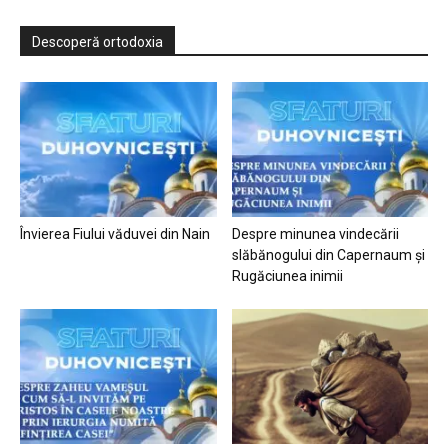
Descoperă ortodoxia
Învierea Fiului văduvei din Nain
Despre minunea vindecării
slăbănogului din Capernaum și
Rugăciunea inimii