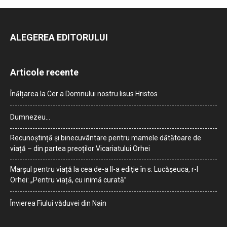
ALEGEREA EDITORULUI
Articole recente
Înălțarea la Cer a Domnului nostru Iisus Hristos
Dumnezeu…
Recunoștință și binecuvântare pentru mamele dătătoare de
viață – din partea preoților Vicariatului Orhei
Marșul pentru viață la cea de-a II-a ediție în s. Lucășeuca, r-l
Orhei: „Pentru viață, cu inimă curată”
Învierea Fiului văduvei din Nain