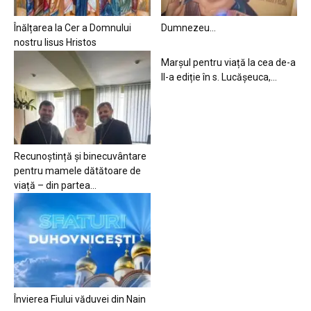
Înălțarea la Cer a Domnului
Dumnezeu…
nostru Iisus Hristos
Marșul pentru viață la cea de-a
II-a ediție în s. Lucășeuca,...
Recunoștință și binecuvântare
pentru mamele dătătoare de
viață – din partea...
Învierea Fiului văduvei din Nain