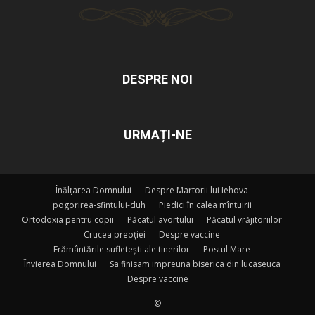
DESPRE NOI
URMAȚI-NE
Înălțarea Domnului
Despre Martorii lui Iehova
pogorirea-sfintului-duh
Piedici în calea mîntuirii
Ortodoxia pentru copii
Păcatul avortului
Păcatul vrăjitoriilor
Crucea preoției
Despre vaccine
Frământările sufletești ale tinerilor
Postul Mare
Învierea Domnului
Sa finisam impreuna biserica din lucaseuca
Despre vaccine
©