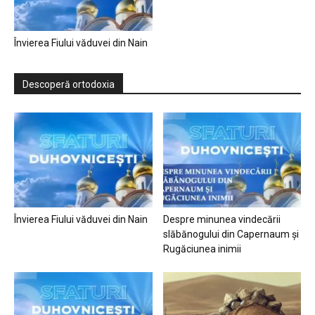
Învierea Fiului văduvei din Nain
Descoperă ortodoxia
Învierea Fiului văduvei din Nain
Despre minunea vindecării
slăbănogului din Capernaum și
Rugăciunea inimii