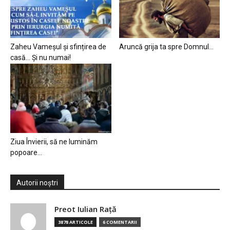
Zaheu Vameșul și sfințirea de
Aruncă grija ta spre Domnul…
casă… Și nu numai!
Ziua Învierii, să ne luminăm
popoare…
Autorii noștri
Preot Iulian Raţă
3878 ARTICOLE
6 COMENTARII