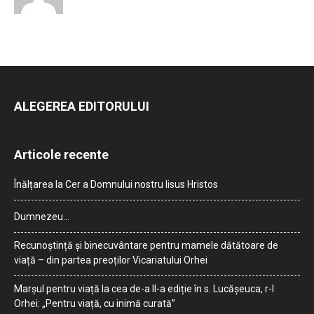
ALEGEREA EDITORULUI
Articole recente
Înălțarea la Cer a Domnului nostru Iisus Hristos
Dumnezeu…
Recunoștință și binecuvântare pentru mamele dătătoare de
viață – din partea preoților Vicariatului Orhei
Marșul pentru viață la cea de-a II-a ediție în s. Lucășeuca, r-l
Orhei: „Pentru viață, cu inimă curată”