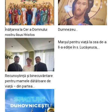
Înălțarea la Cer a Domnului
Dumnezeu…
nostru Iisus Hristos
Marșul pentru viață la cea de-a
II-a ediție în s. Lucășeuca,...
Recunoștință și binecuvântare
pentru mamele dătătoare de
viață – din partea...