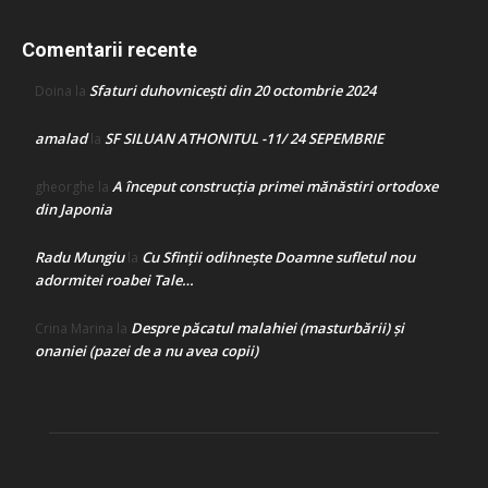
Comentarii recente
Sfaturi duhovnicești din 20 octombrie 2024
Doina
la
amalad
SF SILUAN ATHONITUL -11/ 24 SEPEMBRIE
la
A început construcţia primei mănăstiri ortodoxe
gheorghe
la
din Japonia
Radu Mungiu
Cu Sfinții odihnește Doamne sufletul nou
la
adormitei roabei Tale…
Despre păcatul malahiei (masturbării) şi
Crina Marina
la
onaniei (pazei de a nu avea copii)