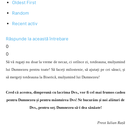
Oldest First
Random
Recent activ
Răspunde la această întrebare
0
0
Să vă rugați nu doar la vreme de necaz, ci oriînce zi, totdeauna, mulțumind
lui Dumnezeu pentru toate! Să faceți milostenie, să ajutați pe cei săraci, și
să mergeți totdeauna la Biserică, mulțumind lui Dumnezeu!
Cred că acestea, dimpreună cu lacrima Dvs., vor fi cel mai frumos cadou
pentru Dumnezeu și pentru mântuirea Dvs! Ne bucurăm și noi alături de
Dvs., pentru soț. Dumnezeu să-i dea sănăate!
Preot Iulian Rață