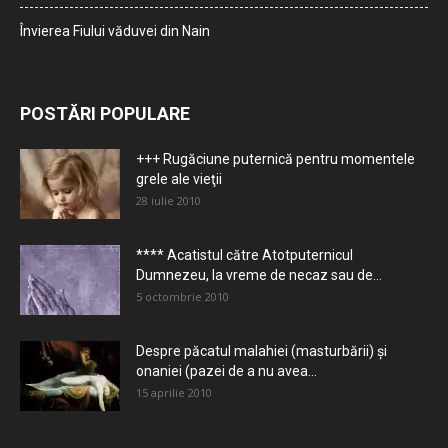
Învierea Fiului văduvei din Nain
POSTĂRI POPULARE
+++ Rugăciune puternică pentru momentele
grele ale vieţii
28 iulie 2010
**** Acatistul către Atotputernicul
Dumnezeu, la vreme de necaz sau de...
5 octombrie 2010
Despre păcatul malahiei (masturbării) şi
onaniei (pazei de a nu avea...
15 aprilie 2010