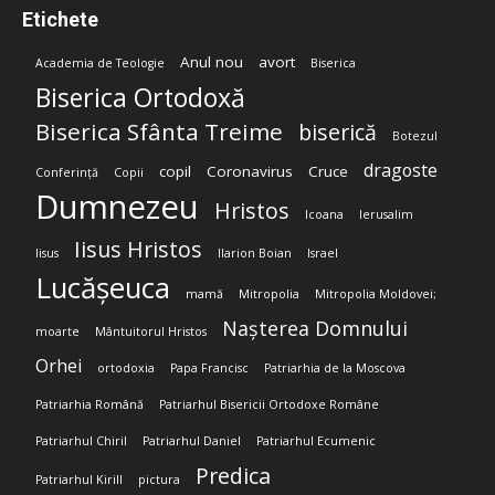
Etichete
Anul nou
avort
Academia de Teologie
Biserica
Biserica Ortodoxă
Biserica Sfânta Treime
biserică
Botezul
dragoste
copil
Coronavirus
Cruce
Conferință
Copii
Dumnezeu
Hristos
Icoana
Ierusalim
Iisus Hristos
Iisus
Ilarion Boian
Israel
Lucășeuca
mamă
Mitropolia
Mitropolia Moldovei;
Nașterea Domnului
moarte
Mântuitorul Hristos
Orhei
ortodoxia
Papa Francisc
Patriarhia de la Moscova
Patriarhia Română
Patriarhul Bisericii Ortodoxe Române
Patriarhul Chiril
Patriarhul Daniel
Patriarhul Ecumenic
Predica
Patriarhul Kirill
pictura