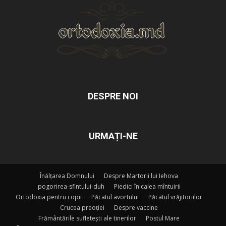
DESPRE NOI
URMAȚI-NE
Înălțarea Domnului
Despre Martorii lui Iehova
pogorirea-sfintului-duh
Piedici în calea mîntuirii
Ortodoxia pentru copii
Păcatul avortului
Păcatul vrăjitoriilor
Crucea preoției
Despre vaccine
Frământările sufletești ale tinerilor
Postul Mare