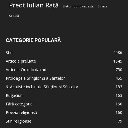
Preot Iulian Rață
Sfaturi duhovnicești;
Sinaxa
Școală
CATEGORIE POPULARĂ
Stiri
4086
Articole preluate
1645
Articole Ortodoxia.md
750
Proloagele Sfinților și a Sfintelor
455
6. Acatiste închinate Sfinților și Sfintelor
183
Rugăciuni
163
Fără categorie
160
Poezia religioasă
160
Stiri religioase
79