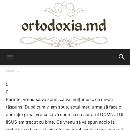
Ortodoxia.md
Acasă
0
0
Părinte, vreau să vă spun, că vă mulţumesc că mi-aţi
răspuns. După cum v-am spus, soţul meu urma să facă o
operaţie grea, vreau să vă spun că cu ajutorul DOMNULUI
IISUS am trecut cu bine. Ce vreau să vă spun acolo la
spital ere o biserică micuţă, am intrat acolo şi m-am rugat