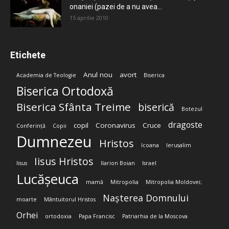
onaniei (pazei de a nu avea...
15 aprilie 2010
Etichete
Anul nou
avort
Academia de Teologie
Biserica
Biserica Ortodoxă
Biserica Sfânta Treime
biserică
Botezul
dragoste
copil
Coronavirus
Cruce
Conferință
Copii
Dumnezeu
Hristos
Icoana
Ierusalim
Iisus Hristos
Iisus
Ilarion Boian
Israel
Lucășeuca
mamă
Mitropolia
Mitropolia Moldovei;
Nașterea Domnului
moarte
Mântuitorul Hristos
Orhei
ortodoxia
Papa Francisc
Patriarhia de la Moscova