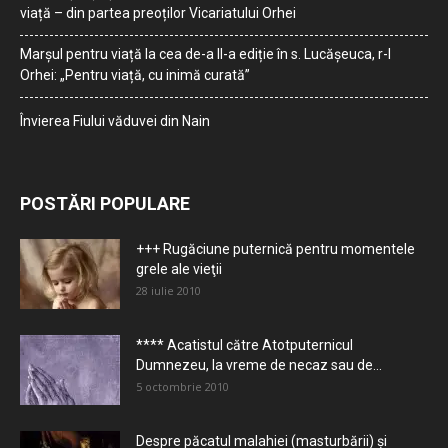
viață – din partea preoților Vicariatului Orhei
Marșul pentru viață la cea de-a II-a ediție în s. Lucășeuca, r-l
Orhei: „Pentru viață, cu inimă curată”
Învierea Fiului văduvei din Nain
POSTĂRI POPULARE
+++ Rugăciune puternică pentru momentele
grele ale vieţii
28 iulie 2010
**** Acatistul către Atotputernicul
Dumnezeu, la vreme de necaz sau de...
5 octombrie 2010
Despre păcatul malahiei (masturbării) şi