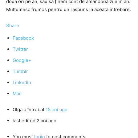
două ori pe an, sau să ţinem cont de amândouă zile în an.
Mulţumesc frumos pentru un răspuns la aceată întrebare.
Share
Facebook
Twitter
Google+
Tumblr
LinkedIn
Mail
Olga
a întrebat
15 ani ago
last edited 2 ani ago
You must
login
to post comments