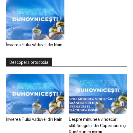
Învierea Fiului văduvei din Nain
Descoperă ortodoxia
Învierea Fiului văduvei din Nain
Despre minunea vindecării
slăbănogului din Capernaum și
Rugăciunea inimii