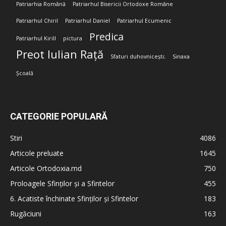
Patriarhia Română
Patriarhul Bisericii Ortodoxe Române
Patriarhul Chiril
Patriarhul Daniel
Patriarhul Ecumenic
Predica
Patriarhul Kirill
pictura
Preot Iulian Rață
Sfaturi duhovnicești;
Sinaxa
Școală
CATEGORIE POPULARĂ
Stiri
4086
Articole preluate
1645
Articole Ortodoxia.md
750
Proloagele Sfinților și a Sfintelor
455
6. Acatiste închinate Sfinților și Sfintelor
183
Rugăciuni
163