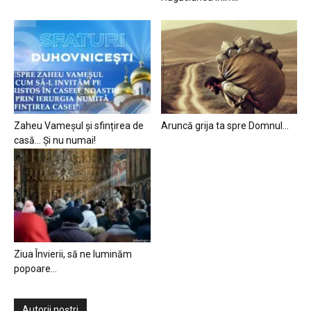
Zaheu Vameșul și sfințirea de
Aruncă grija ta spre Domnul…
casă… Și nu numai!
Ziua Învierii, să ne luminăm
popoare…
Autorii noștri