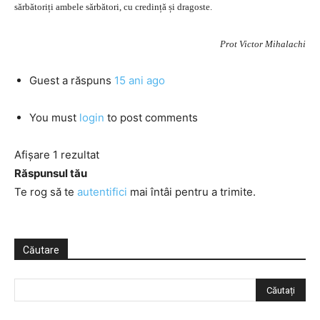
sărbătoriți ambele sărbători, cu credință și dragoste.
Prot Victor Mihalachi
Guest
a răspuns
15 ani ago
You must
login
to post comments
Afișare 1 rezultat
Răspunsul tău
Te rog să te
autentifici
mai întâi pentru a trimite.
Căutare