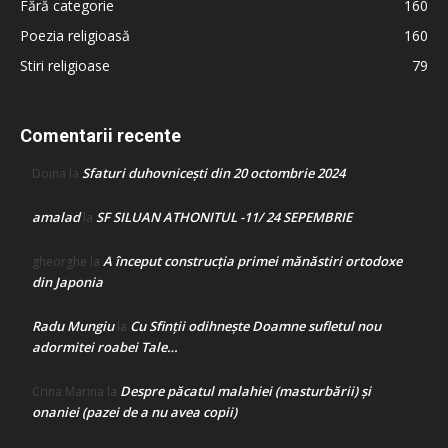
Fără categorie
160
Poezia religioasă
160
Stiri religioase
79
Comentarii recente
Sfaturi duhovnicești din 20 octombrie 2024
Doina
la
amalad
SF SILUAN ATHONITUL -11/ 24 SEPEMBRIE
la
A început construcţia primei mănăstiri ortodoxe
gheorghe
la
din Japonia
Radu Mungiu
Cu Sfinții odihnește Doamne sufletul nou
la
adormitei roabei Tale…
Despre păcatul malahiei (masturbării) şi
Crina Marina
la
onaniei (pazei de a nu avea copii)