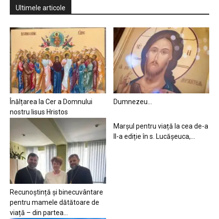
Ultimele articole
Înălțarea la Cer a Domnului
Dumnezeu…
nostru Iisus Hristos
Marșul pentru viață la cea de-a
II-a ediție în s. Lucășeuca,...
Recunoștință și binecuvântare
pentru mamele dătătoare de
viață – din partea...