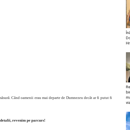
În
Do
Hr
Re
bi
ma
 măsură. Când oamenii erau mai departe de Dumnezeu decât ar fi putut fi
vi
detalii, revenim pe parcurs!