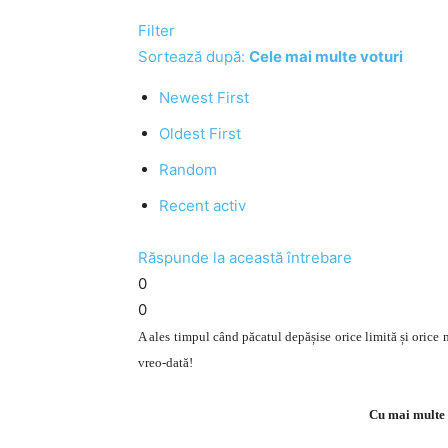
Filter
Sortează după:
Cele mai multe voturi
Newest First
Oldest First
Random
Recent activ
Răspunde la această întrebare
0
0
A ales timpul când păcatul depășise orice limită și orice
vreo-dată!
Cu mai multe 