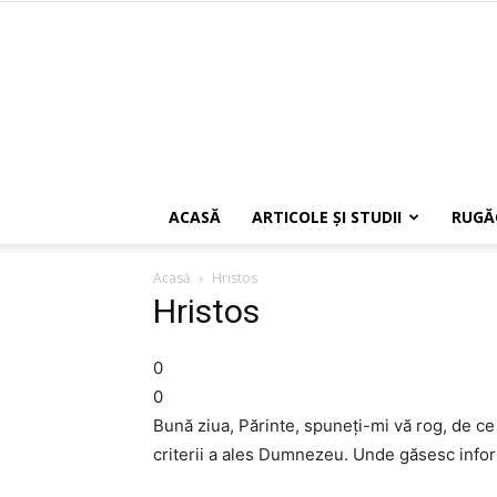
ACASĂ
ARTICOLE ŞI STUDII
RUGĂ
Acasă
Hristos
Hristos
0
0
Bună ziua, Părinte, spuneţi-mi vă rog, de ce
criterii a ales Dumnezeu. Unde găsesc info