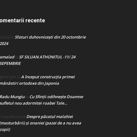
omentarii recente
Sfaturi duhovnicești din 20 octombrie
Doina
la
2024
amalad
SF SILUAN ATHONITUL -11/ 24
la
SEPEMBRIE
A început construcţia primei
gheorghe
la
mănăstiri ortodoxe din Japonia
Radu Mungiu
Cu Sfinții odihnește Doamne
la
sufletul nou adormitei roabei Tale…
Despre păcatul malahiei
Crina Marina
la
(masturbării) şi onaniei (pazei de a nu avea
copii)