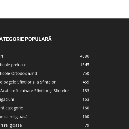
ATEGORIE POPULARĂ
iri
4086
ticole preluate
1645
ticole Ortodoxia.md
750
oloagele Sfinților și a Sfintelor
455
 Acatiste închinate Sfinților și Sfintelor
183
găciuni
163
ră categorie
160
ezia religioasă
160
iri religioase
79