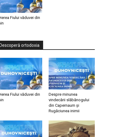
vierea Fiului văduvei din
in
Descoperă ortodoxia
vierea Fiului văduvei din
Despre minunea
in
vindecării slăbănogului
din Capernaum și
Rugăciunea inimii