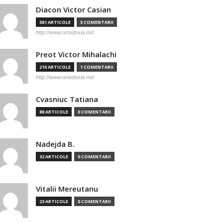
Diacon Victor Casian
581 ARTICOLE
5 COMENTARII
http://www.ortodoxia.md
Preot Victor Mihalachi
210 ARTICOLE
1 COMENTARII
http://www.ortodoxia.md
Cvasniuc Tatiana
88 ARTICOLE
0 COMENTARII
Nadejda B.
32 ARTICOLE
0 COMENTARII
Vitalii Mereutanu
23 ARTICOLE
0 COMENTARII