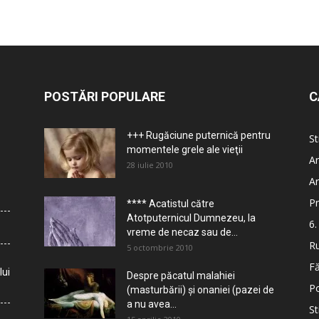
POSTĂRI POPULARE
C
+++ Rugăciune puternică pentru
St
momentele grele ale vieţii
Ar
28 iulie 2010
Ar
Pr
**** Acatistul către
Atotputernicul Dumnezeu, la
6.
vreme de necaz sau de...
Ru
5 octombrie 2010
Fă
lui
Despre păcatul malahiei
Po
(masturbării) şi onaniei (pazei de
a nu avea...
St