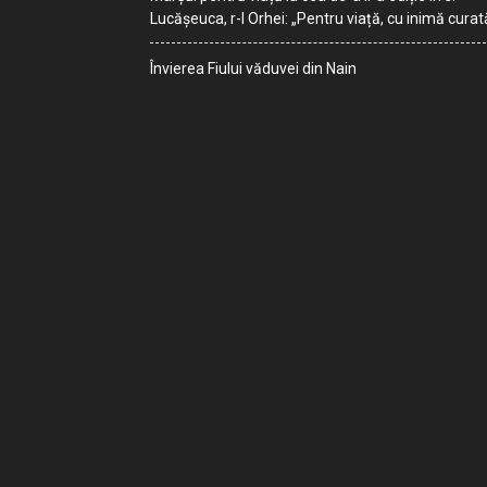
Lucășeuca, r-l Orhei: „Pentru viață, cu inimă curat
Învierea Fiului văduvei din Nain