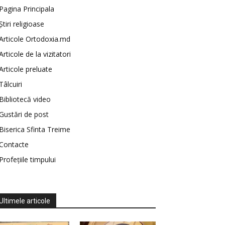
Pagina Principala
Știri religioase
Articole Ortodoxia.md
Articole de la vizitatori
Articole preluate
Tâlcuiri
Bibliotecă video
Gustări de post
Biserica Sfinta Treime
Contacte
Profețiile timpului
Ultimele articole