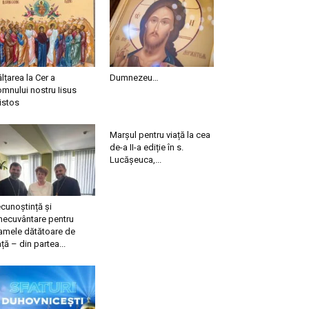
ălțarea la Cer a
Dumnezeu…
mnului nostru Iisus
istos
Marșul pentru viață la cea
de-a II-a ediție în s.
Lucășeuca,...
cunoștință și
necuvântare pentru
mele dătătoare de
ață – din partea...