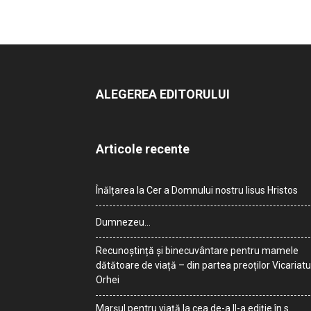
ALEGEREA EDITORULUI
Articole recente
Înălțarea la Cer a Domnului nostru Iisus Hristos
Dumnezeu…
Recunoștință și binecuvântare pentru mamele
dătătoare de viață – din partea preoților Vicariatu
Orhei
Marșul pentru viață la cea de-a II-a ediție în s.