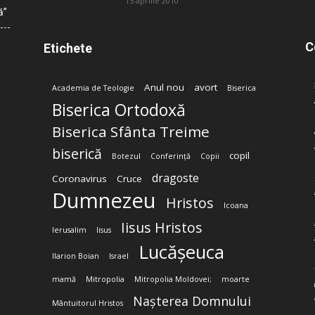
15 aprilie 2010
ă”
C
Etichete
Anul nou
avort
Academia de Teologie
Biserica
Biserica Ortodoxă
Biserica Sfânta Treime
biserică
copil
Botezul
Conferință
Copii
dragoste
Coronavirus
Cruce
Dumnezeu
Hristos
Icoana
Iisus Hristos
Ierusalim
Iisus
Lucășeuca
Ilarion Boian
Israel
mamă
Mitropolia
Mitropolia Moldovei;
moarte
Nașterea Domnului
Mântuitorul Hristos