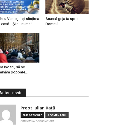
heu Vameșul și sfințirea
Aruncă grija ta spre
 casă… Și nu numai!
Domnul…
ua Învierii, să ne
minăm popoare…
Autorii noștri
Preot Iulian Raţă
3878 ARTICOLE
6 COMENTARII
http://www.ortodoxia.md