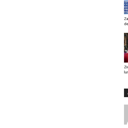
Za
de
Zi
lu