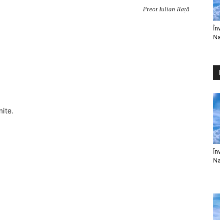
Preot Iulian Rață
În
Na
mite.
În
Na