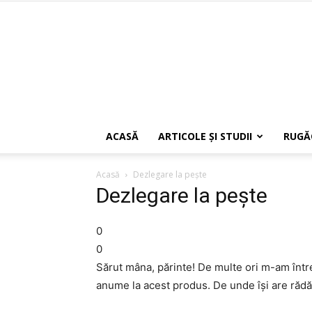
ACASĂ
ARTICOLE ŞI STUDII
RUGĂ
Acasă
Dezlegare la peşte
Dezlegare la peşte
0
0
Sărut mâna, părinte! De multe ori m-am într
anume la acest produs. De unde îşi are răd