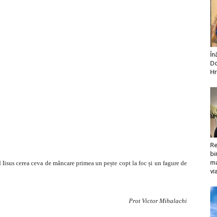
În
Do
Hr
Re
bi
ma
 Iisus cerea ceva de mâncare primea un pește copt la foc și un fagure de
vi
Prot Victor Mihalachi