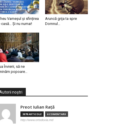
heu Vameșul și sfințirea
Aruncă grija ta spre
 casă… Și nu numai!
Domnul…
ua Învierii, să ne
minăm popoare…
Autorii noștri
Preot Iulian Raţă
3878 ARTICOLE
6 COMENTARII
http://www.ortodoxia.md