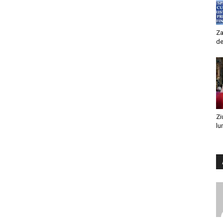
Za
de
Zi
lu