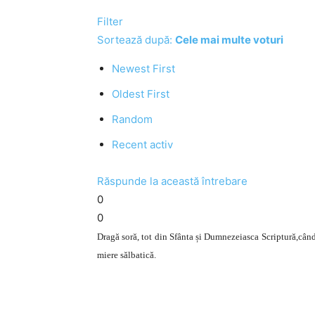
Filter
Sortează după:
Cele mai multe voturi
Newest First
Oldest First
Random
Recent activ
Răspunde la această întrebare
0
0
Dragă soră, tot din Sfânta și Dumnezeiasca Scriptură,când
miere sălbatică.