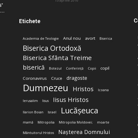
15 aprilie 2010
ă”
C
Etichete
Anul nou
avort
Academia de Teologie
Biserica
Biserica Ortodoxă
Biserica Sfânta Treime
biserică
copil
Botezul
Conferință
Copii
dragoste
Coronavirus
Cruce
Dumnezeu
Hristos
Icoana
Iisus Hristos
Ierusalim
Iisus
Lucășeuca
Ilarion Boian
Israel
mamă
Mitropolia
Mitropolia Moldovei;
moarte
Nașterea Domnului
Mântuitorul Hristos