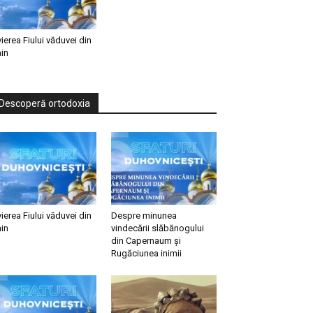
vierea Fiului văduvei din
in
Descoperă ortodoxia
vierea Fiului văduvei din
Despre minunea
in
vindecării slăbănogului
din Capernaum și
Rugăciunea inimii