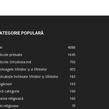
ATEGORIE POPULARĂ
iri
4086
ticole preluate
1645
ticole Ortodoxia.md
750
oloagele Sfinților și a Sfintelor
455
 Acatiste închinate Sfinților și Sfintelor
183
găciuni
163
ră categorie
160
ezia religioasă
160
iri religioase
79