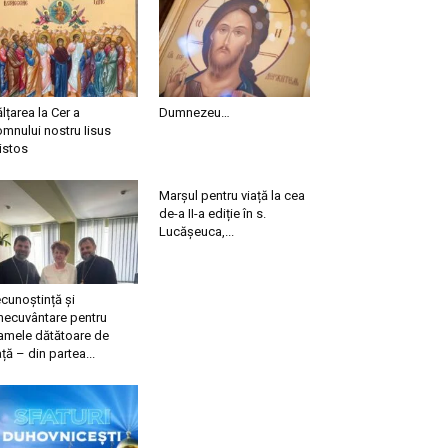
ălțarea la Cer a
Dumnezeu…
mnului nostru Iisus
istos
Marșul pentru viață la cea
de-a II-a ediție în s.
Lucășeuca,...
cunoștință și
necuvântare pentru
mele dătătoare de
ață – din partea...