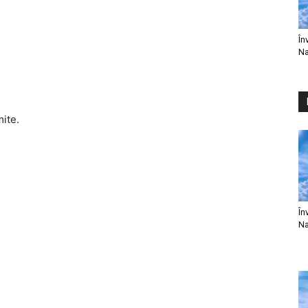
În
Na
mite.
În
Na