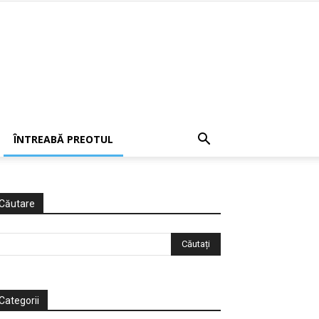
ÎNTREABĂ PREOTUL
Căutare
Categorii