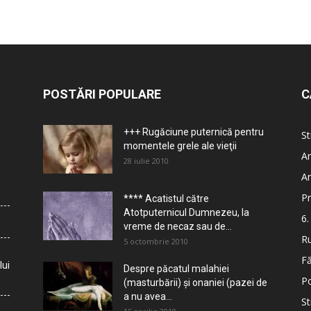
POSTĂRI POPULARE
C
+++ Rugăciune puternică pentru
St
momentele grele ale vieţii
Ar
28 iulie 2010
Ar
Pr
**** Acatistul către
Atotputernicul Dumnezeu, la
6.
vreme de necaz sau de...
Ru
5 octombrie 2010
Fă
lui
Despre păcatul malahiei
Po
(masturbării) şi onaniei (pazei de
a nu avea...
St