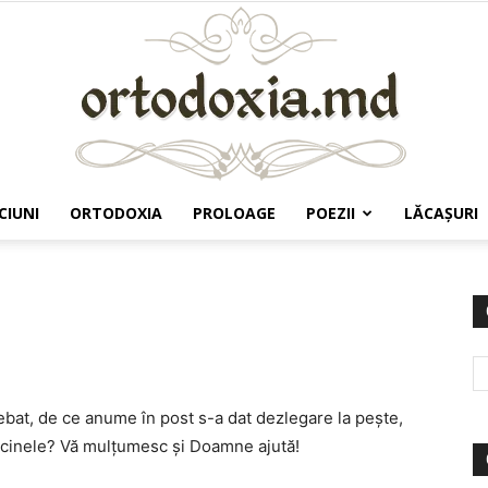
CIUNI
ORTODOXIA
PROLOAGE
POEZII
LĂCAŞURI
Ortodoxia.md
ebat, de ce anume în post s-a dat dezlegare la peşte,
ăcinele? Vă mulţumesc şi Doamne ajută!