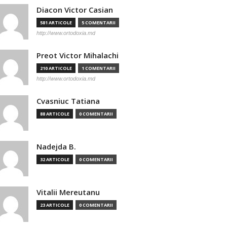
Diacon Victor Casian
581 ARTICOLE
5 COMENTARII
http://www.ortodoxia.md
Preot Victor Mihalachi
210 ARTICOLE
1 COMENTARII
http://www.ortodoxia.md
Cvasniuc Tatiana
88 ARTICOLE
0 COMENTARII
Nadejda B.
32 ARTICOLE
0 COMENTARII
Vitalii Mereutanu
23 ARTICOLE
0 COMENTARII