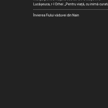
Lucășeuca, r-l Orhei: „Pentru viață, cu inimă curat
Învierea Fiului văduvei din Nain