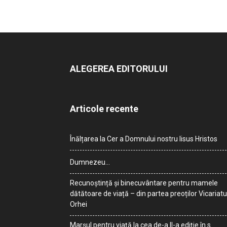
ALEGEREA EDITORULUI
Articole recente
Înălțarea la Cer a Domnului nostru Iisus Hristos
Dumnezeu…
Recunoștință și binecuvântare pentru mamele
dătătoare de viață – din partea preoților Vicariatu
Orhei
Marșul pentru viață la cea de-a II-a ediție în s.