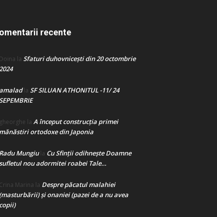
omentarii recente
Sfaturi duhovnicești din 20 octombrie
Doina
la
2024
amalad
SF SILUAN ATHONITUL -11/ 24
la
SEPEMBRIE
A început construcţia primei
gheorghe
la
mănăstiri ortodoxe din Japonia
Radu Mungiu
Cu Sfinții odihnește Doamne
la
sufletul nou adormitei roabei Tale…
Despre păcatul malahiei
Crina Marina
la
(masturbării) şi onaniei (pazei de a nu avea
copii)