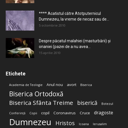
**** Acatistul către Atotputernicul
Dumnezeu, la vreme de necaz sau de...
5 octombrie 2010
Despre păcatul malahiei (masturbării) şi
onaniei (pazei de a nu avea...
15 aprilie 2010
Etichete
Anul nou
avort
Academia de Teologie
Biserica
Biserica Ortodoxă
Biserica Sfânta Treime
biserică
Botezul
dragoste
copil
Coronavirus
Cruce
Conferință
Copii
Dumnezeu
Hristos
Icoana
Ierusalim