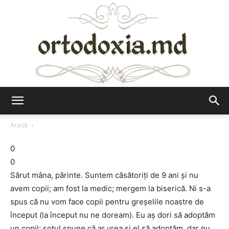
Ortodoxia.md
Acasă
0
0
Sărut mâna, părinte. Suntem căsătoriţi de 9 ani şi nu
avem copii; am fost la medic; mergem la biserică. Ni s-a
spus că nu vom face copii pentru greşelile noastre de
început (la început nu ne doream). Eu aş dori să adoptăm
un copil; soţul spune că ar vrea şi el să adoptăm, dar nu