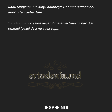
Radu Mungiu
Cu Sfinții odihnește Doamne sufletul nou
la
adormitei roabei Tale…
Despre păcatul malahiei (masturbării) şi
Crina Marina
la
onaniei (pazei de a nu avea copii)
DESPRE NOI