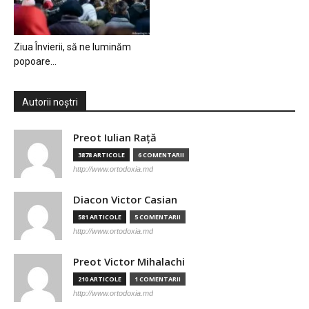
Ziua Învierii, să ne luminăm
popoare…
Autorii noștri
Preot Iulian Raţă
3878 ARTICOLE
6 COMENTARII
http://www.ortodoxia.md
Diacon Victor Casian
581 ARTICOLE
5 COMENTARII
http://www.ortodoxia.md
Preot Victor Mihalachi
210 ARTICOLE
1 COMENTARII
http://www.ortodoxia.md