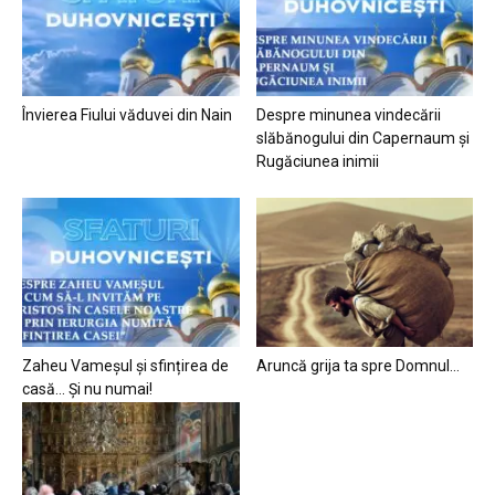
Învierea Fiului văduvei din Nain
Despre minunea vindecării
slăbănogului din Capernaum și
Rugăciunea inimii
Zaheu Vameșul și sfințirea de
Aruncă grija ta spre Domnul…
casă… Și nu numai!