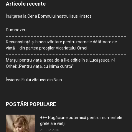
Articole recente
Înălțarea la Cer a Domnului nostru Iisus Hristos
Dumnezeu…
Recunoștință și binecuvântare pentru mamele dătătoare de
viață – din partea preoților Vicariatului Orhei
Marșul pentru viață la cea de-a II-a ediție în s. Lucășeuca, r-l
Orhei: „Pentru viață, cu inimă curată”
Învierea Fiului văduvei din Nain
POSTĂRI POPULARE
+++ Rugăciune puternică pentru momentele
grele ale vieţii
28 iulie 2010