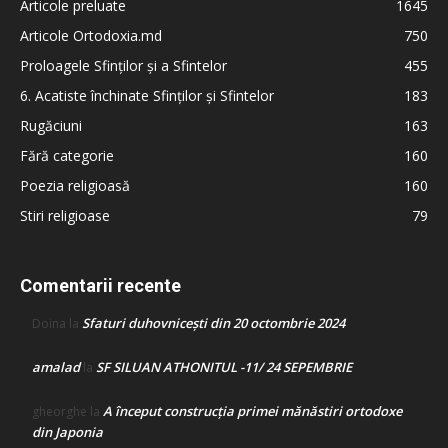
Articole preluate
1645
Articole Ortodoxia.md
750
Proloagele Sfinților și a Sfintelor
455
6. Acatiste închinate Sfinților și Sfintelor
183
Rugăciuni
163
Fără categorie
160
Poezia religioasă
160
Stiri religioase
79
Comentarii recente
Sfaturi duhovnicești din 20 octombrie 2024
Doina
la
amalad
SF SILUAN ATHONITUL -11/ 24 SEPEMBRIE
la
A început construcţia primei mănăstiri ortodoxe
gheorghe
la
din Japonia