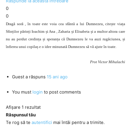
Răspunde la această întrebare
0
0
Dragă soră , în toate este voia cea sfântă a lui Dumnezeu, citește viața
Sfinților părinți Ioachim și Ana , Zaharia și Elisabeta și a multor altora care
nu au perdut credința și speranța că Dumnezeu le va auzi rugăciunea, și
înfierea unui copilaș e o idee minunată Dumnezeu să vă ajute în toate.
Prot Victor Mihalachi
Guest
a răspuns
15 ani ago
You must
login
to post comments
Afișare 1 rezultat
Răspunsul tău
Te rog să te
autentifici
mai întâi pentru a trimite.