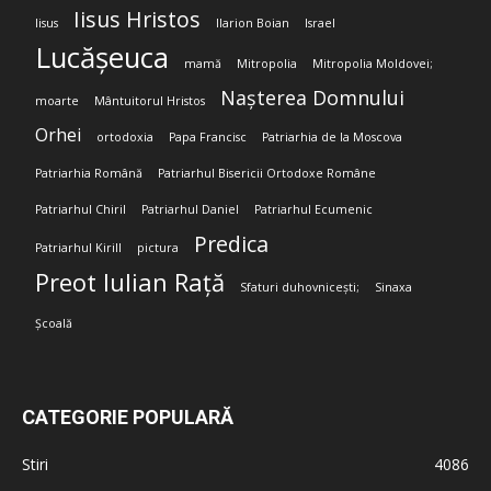
Iisus Hristos
Iisus
Ilarion Boian
Israel
Lucășeuca
mamă
Mitropolia
Mitropolia Moldovei;
Nașterea Domnului
moarte
Mântuitorul Hristos
Orhei
ortodoxia
Papa Francisc
Patriarhia de la Moscova
Patriarhia Română
Patriarhul Bisericii Ortodoxe Române
Patriarhul Chiril
Patriarhul Daniel
Patriarhul Ecumenic
Predica
Patriarhul Kirill
pictura
Preot Iulian Rață
Sfaturi duhovnicești;
Sinaxa
Școală
CATEGORIE POPULARĂ
Stiri
4086