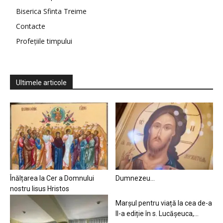
Biserica Sfinta Treime
Contacte
Profețiile timpului
Ultimele articole
Înălțarea la Cer a Domnului
Dumnezeu…
nostru Iisus Hristos
Marșul pentru viață la cea de-a
II-a ediție în s. Lucășeuca,...