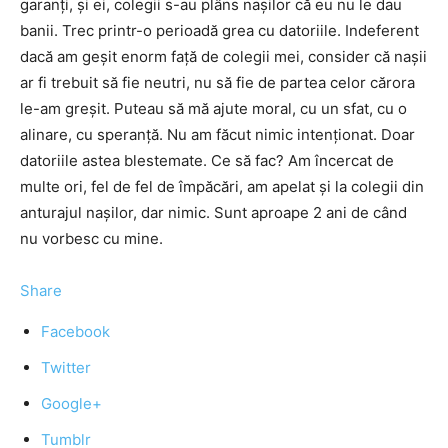
garanţi, şi ei, colegii s-au plâns naşilor că eu nu le dau
banii. Trec printr-o perioadă grea cu datoriile. Indeferent
dacă am geşit enorm faţă de colegii mei, consider că naşii
ar fi trebuit să fie neutri, nu să fie de partea celor cărora
le-am greşit. Puteau să mă ajute moral, cu un sfat, cu o
alinare, cu speranţă. Nu am făcut nimic intenţionat. Doar
datoriile astea blestemate. Ce să fac? Am încercat de
multe ori, fel de fel de împăcări, am apelat şi la colegii din
anturajul naşilor, dar nimic. Sunt aproape 2 ani de când
nu vorbesc cu mine.
Share
Facebook
Twitter
Google+
Tumblr