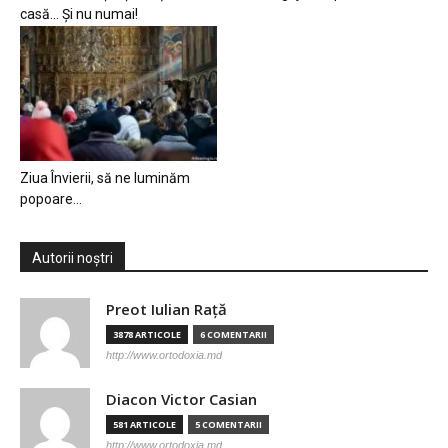
casă… Și nu numai!
Ziua Învierii, să ne luminăm
popoare…
Autorii noștri
Preot Iulian Raţă
3878 ARTICOLE
6 COMENTARII
http://www.ortodoxia.md
Diacon Victor Casian
581 ARTICOLE
5 COMENTARII
http://www.ortodoxia.md