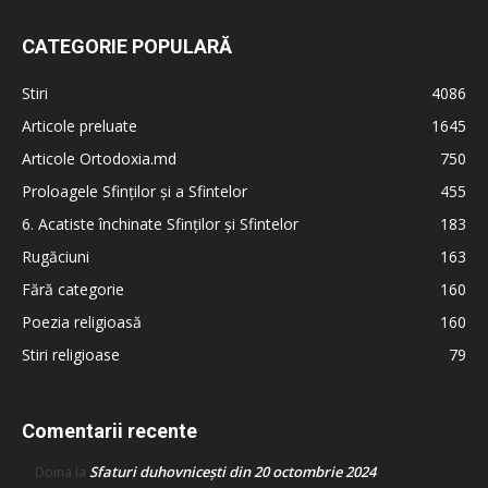
CATEGORIE POPULARĂ
Stiri
4086
Articole preluate
1645
Articole Ortodoxia.md
750
Proloagele Sfinților și a Sfintelor
455
6. Acatiste închinate Sfinților și Sfintelor
183
Rugăciuni
163
Fără categorie
160
Poezia religioasă
160
Stiri religioase
79
Comentarii recente
Sfaturi duhovnicești din 20 octombrie 2024
Doina
la