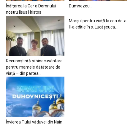
Înălțarea la Cer a Domnului
Dumnezeu…
nostru Iisus Hristos
Marșul pentru viață la cea de-a
II-a ediție în s. Lucășeuca,...
Recunoștință și binecuvântare
pentru mamele dătătoare de
viață – din partea...
Învierea Fiului văduvei din Nain