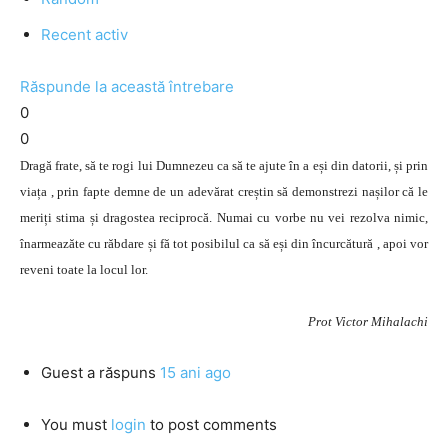
Recent activ
Răspunde la această întrebare
0
0
Dragă frate, să te rogi lui Dumnezeu ca să te ajute în a eși din datorii, și prin
viața , prin fapte demne de un adevărat creștin să demonstrezi nașilor că le
meriți stima și dragostea reciprocă. Numai cu vorbe nu vei rezolva nimic,
înarmeazăte cu răbdare și fă tot posibilul ca să eși din încurcătură , apoi vor
reveni toate la locul lor.
Prot Victor Mihalachi
Guest
a răspuns
15 ani ago
You must
login
to post comments