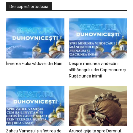
Descoperă ortodoxia
Învierea Fiului văduvei din Nain
Despre minunea vindecării
slăbănogului din Capernaum și
Rugăciunea inimii
Zaheu Vameșul și sfințirea de
Aruncă grija ta spre Domnul…