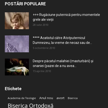
POSTĂRI POPULARE
+++ Rugăciune puternică pentru momentele
grele ale vieţii
28 iulie 2010
**** Acatistul către Atotputernicul
Dumnezeu, la vreme de necaz sau de...
5 octombrie 2010
Despre păcatul malahiei (masturbării) şi
onaniei (pazei de a nu avea...
15 aprilie 2010
Etichete
Anul nou
avort
Academia de Teologie
Biserica
Biserica Ortodoxă