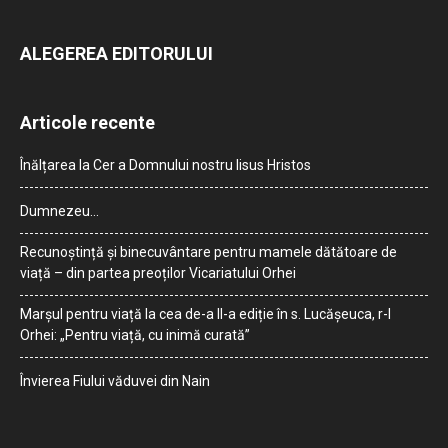
ALEGEREA EDITORULUI
Articole recente
Înălțarea la Cer a Domnului nostru Iisus Hristos
Dumnezeu…
Recunoștință și binecuvântare pentru mamele dătătoare de
viață – din partea preoților Vicariatului Orhei
Marșul pentru viață la cea de-a II-a ediție în s. Lucășeuca, r-l
Orhei: „Pentru viață, cu inimă curată”
Învierea Fiului văduvei din Nain