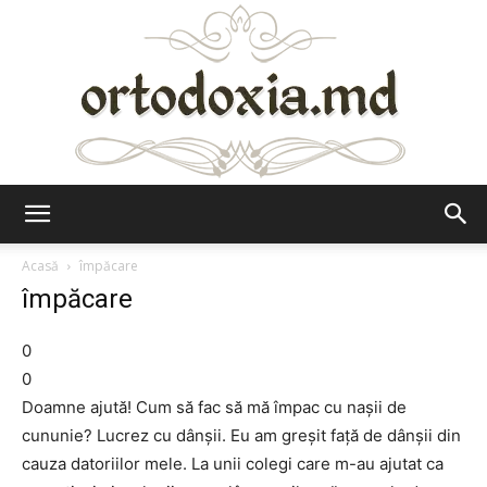
Ortodoxia.md
Acasă
împăcare
împăcare
0
0
Doamne ajută! Cum să fac să mă împac cu naşii de
cununie? Lucrez cu dânşii. Eu am greşit faţă de dânşii din
cauza datoriilor mele. La unii colegi care m-au ajutat ca