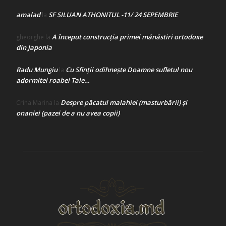
amalad
SF SILUAN ATHONITUL -11/ 24 SEPEMBRIE
la
A început construcţia primei mănăstiri ortodoxe
gheorghe
la
din Japonia
Radu Mungiu
Cu Sfinții odihnește Doamne sufletul nou
la
adormitei roabei Tale…
Despre păcatul malahiei (masturbării) şi
Crina Marina
la
onaniei (pazei de a nu avea copii)