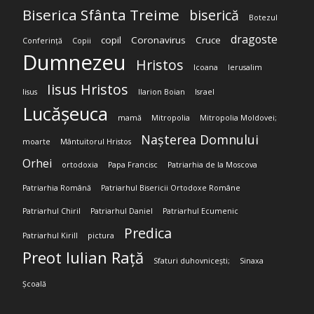
Biserica Sfânta Treime
biserică
Botezul
dragoste
copil
Coronavirus
Cruce
Conferință
Copii
Dumnezeu
Hristos
Icoana
Ierusalim
Iisus Hristos
Iisus
Ilarion Boian
Israel
Lucășeuca
mamă
Mitropolia
Mitropolia Moldovei;
Nașterea Domnului
moarte
Mântuitorul Hristos
Orhei
ortodoxia
Papa Francisc
Patriarhia de la Moscova
Patriarhia Română
Patriarhul Bisericii Ortodoxe Române
Patriarhul Chiril
Patriarhul Daniel
Patriarhul Ecumenic
Predica
Patriarhul Kirill
pictura
Preot Iulian Rață
Sfaturi duhovnicești;
Sinaxa
Școală