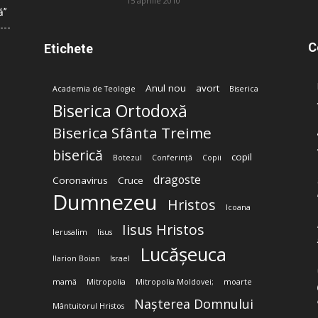
15 aprilie 2010
ă”
C
Etichete
Anul nou
avort
Academia de Teologie
Biserica
Biserica Ortodoxă
Biserica Sfânta Treime
biserică
copil
Botezul
Conferință
Copii
dragoste
Coronavirus
Cruce
Dumnezeu
Hristos
Icoana
Iisus Hristos
Ierusalim
Iisus
Lucășeuca
Ilarion Boian
Israel
mamă
Mitropolia
Mitropolia Moldovei;
moarte
Nașterea Domnului
Mântuitorul Hristos