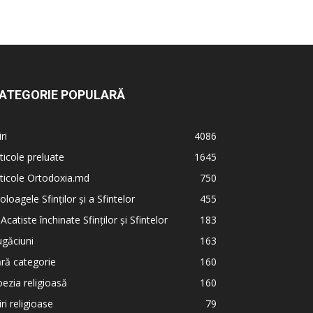
ATEGORIE POPULARĂ
iri
4086
ticole preluate
1645
ticole Ortodoxia.md
750
oloagele Sfinților și a Sfintelor
455
 Acatiste închinate Sfinților și Sfintelor
183
găciuni
163
ră categorie
160
ezia religioasă
160
iri religioase
79