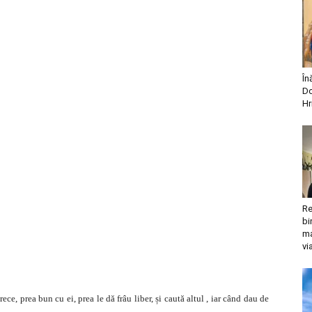
În
Do
Hr
Re
bi
ma
vi
ece, prea bun cu ei, prea le dă frâu liber, și caută altul , iar când dau de