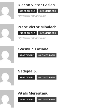
Diacon Victor Casian
581 ARTICOLE
5 COMENTARII
http://www.ortodoxia.md
Preot Victor Mihalachi
210 ARTICOLE
1 COMENTARII
http://www.ortodoxia.md
Cvasniuc Tatiana
88 ARTICOLE
0 COMENTARII
Nadejda B.
32 ARTICOLE
0 COMENTARII
Vitalii Mereutanu
23 ARTICOLE
0 COMENTARII