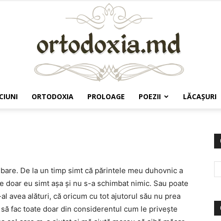
CIUNI
ORTODOXIA
PROLOAGE
POEZII
LĂCAŞURI
Ortodoxia.md
ebare. De la un timp simt că părintele meu duhovnic a
e doar eu simt aşa şi nu s-a schimbat nimic. Sau poate
al avea alături, că oricum cu tot ajutorul său nu prea
să fac toate doar din considerentul cum le priveşte