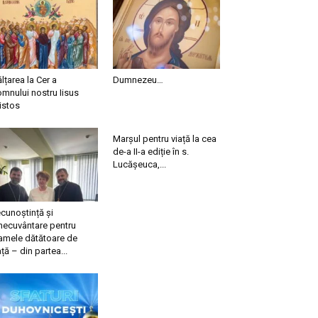
ălțarea la Cer a
Dumnezeu…
mnului nostru Iisus
istos
Marșul pentru viață la cea
de-a II-a ediție în s.
Lucășeuca,...
cunoștință și
necuvântare pentru
mele dătătoare de
ață – din partea...