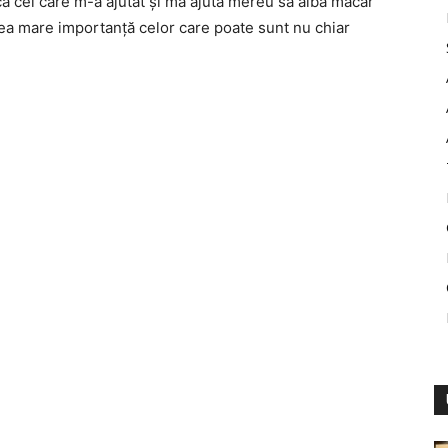
 cel care m-a ajutat şi mă ajută mereu să aibă măcar
rea mare importanţă celor care poate sunt nu chiar