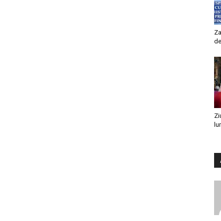
Za
de
Zi
lu