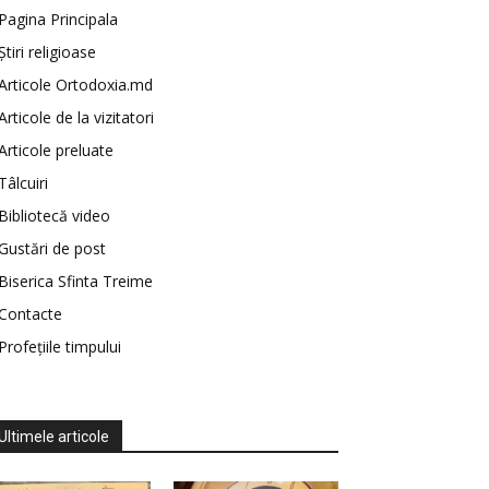
Pagina Principala
Știri religioase
Articole Ortodoxia.md
Articole de la vizitatori
Articole preluate
Tâlcuiri
Bibliotecă video
Gustări de post
Biserica Sfinta Treime
Contacte
Profețiile timpului
Ultimele articole