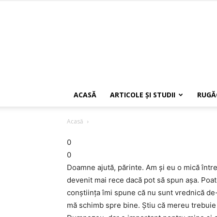
ACASĂ
ARTICOLE ŞI STUDII
RUGĂ
Acasă
0
0
Doamne ajută, părinte. Am şi eu o mică într
devenit mai rece dacă pot să spun aşa. Poat
conştiinţa îmi spune că nu sunt vrednică de-
mă schimb spre bine. Ştiu că mereu trebuie 