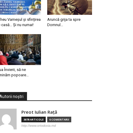
heu Vameșul și sfințirea
Aruncă grija ta spre
 casă… Și nu numai!
Domnul…
ua Învierii, să ne
minăm popoare…
Autorii noștri
Preot Iulian Raţă
3878 ARTICOLE
6 COMENTARII
http://www.ortodoxia.md