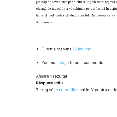
greutăți de severitatea părintelui se îngrelează și regretă
olecuță de muncă în a vă schimba pe voi înșivă în acțiun
fapte și veți vedea că dragostea lui Dumnezeu se va î
duhovnicești.
Guest
a răspuns
15 ani ago
You must
login
to post comments
Afișare 1 rezultat
Răspunsul tău
Te rog să te
autentifici
mai întâi pentru a tri