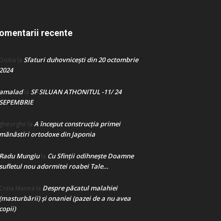
omentarii recente
Sfaturi duhovnicești din 20 octombrie
Doina
la
2024
amalad
SF SILUAN ATHONITUL -11/ 24
la
SEPEMBRIE
A început construcţia primei
gheorghe
la
mănăstiri ortodoxe din Japonia
Radu Mungiu
Cu Sfinții odihnește Doamne
la
sufletul nou adormitei roabei Tale…
Despre păcatul malahiei
Crina Marina
la
(masturbării) şi onaniei (pazei de a nu avea
copii)