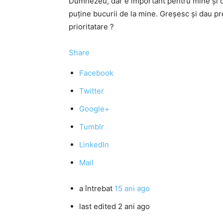
Dumnezeu, dar e important pentru mine şi ca
puţine bucurii de la mine. Greşesc şi dau p
prioritatare ?
Share
Facebook
Twitter
Google+
Tumblr
LinkedIn
Mail
a întrebat
15 ani ago
last edited 2 ani ago