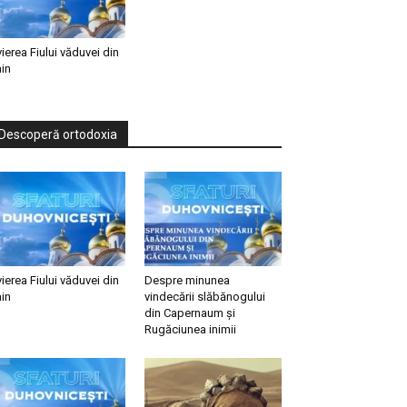
vierea Fiului văduvei din
in
Descoperă ortodoxia
vierea Fiului văduvei din
Despre minunea
in
vindecării slăbănogului
din Capernaum și
Rugăciunea inimii