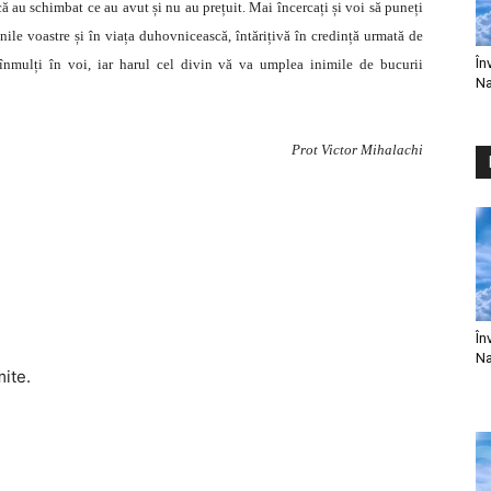
 că au schimbat ce au avut și nu au prețuit. Mai încercați și voi să puneți
ile voastre și în viața duhovnicească, întărițivă în credință urmată de
În
nmulți în voi, iar harul cel divin vă va umplea inimile de bucurii
Na
Prot Victor Mihalachi
În
Na
mite.