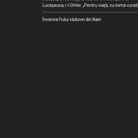
Lucășeuca, r-l Orhei: „Pentru viață, cu inimă curat
Învierea Fiului văduvei din Nain