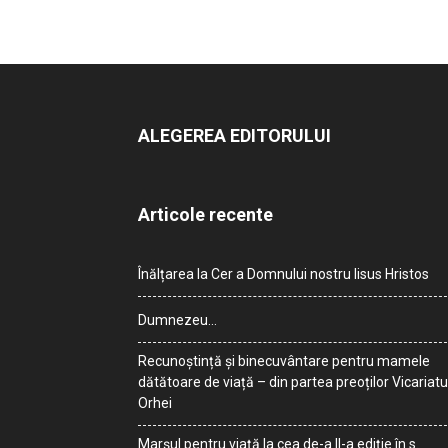
ALEGEREA EDITORULUI
Articole recente
Înălțarea la Cer a Domnului nostru Iisus Hristos
Dumnezeu…
Recunoștință și binecuvântare pentru mamele
dătătoare de viață – din partea preoților Vicariatu
Orhei
Marșul pentru viață la cea de-a II-a ediție în s.