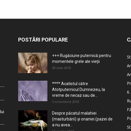
POSTĂRI POPULARE
C
+++ Rugăciune puternică pentru
St
momentele grele ale vieţii
Ar
28 iulie 2010
Ar
Pr
**** Acatistul către
Atotputernicul Dumnezeu, la
6.
vreme de necaz sau de...
Ru
5 octombrie 2010
Fă
lui
Despre păcatul malahiei
Po
(masturbării) şi onaniei (pazei de
a nu avea...
St