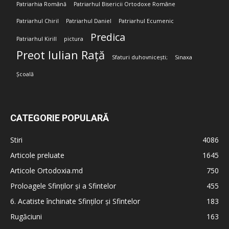
Patriarhia Română
Patriarhul Bisericii Ortodoxe Române
Patriarhul Chiril
Patriarhul Daniel
Patriarhul Ecumenic
Predica
Patriarhul Kirill
pictura
Preot Iulian Rață
Sfaturi duhovnicești;
Sinaxa
Școală
CATEGORIE POPULARĂ
Stiri
4086
Articole preluate
1645
Articole Ortodoxia.md
750
Proloagele Sfinților și a Sfintelor
455
6. Acatiste închinate Sfinților și Sfintelor
183
Rugăciuni
163