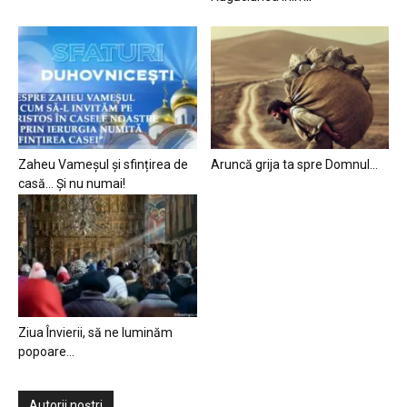
Zaheu Vameșul și sfințirea de
Aruncă grija ta spre Domnul…
casă… Și nu numai!
Ziua Învierii, să ne luminăm
popoare…
Autorii noștri