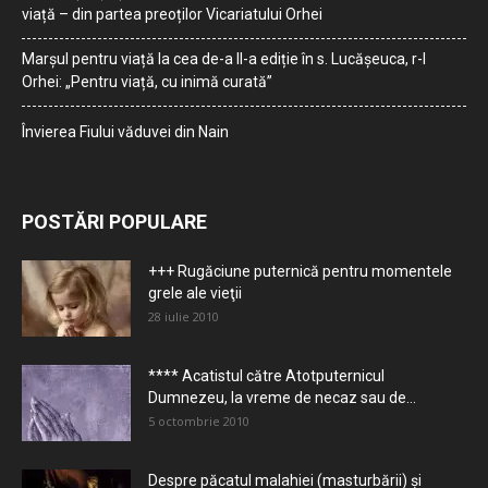
viață – din partea preoților Vicariatului Orhei
Marșul pentru viață la cea de-a II-a ediție în s. Lucășeuca, r-l
Orhei: „Pentru viață, cu inimă curată”
Învierea Fiului văduvei din Nain
POSTĂRI POPULARE
+++ Rugăciune puternică pentru momentele
grele ale vieţii
28 iulie 2010
**** Acatistul către Atotputernicul
Dumnezeu, la vreme de necaz sau de...
5 octombrie 2010
Despre păcatul malahiei (masturbării) şi