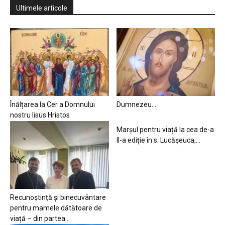
Ultimele articole
Înălțarea la Cer a Domnului
Dumnezeu…
nostru Iisus Hristos
Marșul pentru viață la cea de-a
II-a ediție în s. Lucășeuca,...
Recunoștință și binecuvântare
pentru mamele dătătoare de
viață – din partea...