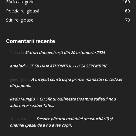
Fără categorie
160
Poezia religioasă
160
Stiri religioase
79
Comentarii recente
Sfaturi duhovnicești din 20 octombrie 2024
Doina
la
amalad
SF SILUAN ATHONITUL -11/ 24 SEPEMBRIE
la
A început construcţia primei mănăstiri ortodoxe
gheorghe
la
din Japonia
Radu Mungiu
Cu Sfinții odihnește Doamne sufletul nou
la
adormitei roabei Tale…
Despre păcatul malahiei (masturbării) şi
Crina Marina
la
onaniei (pazei de a nu avea copii)