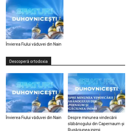
Învierea Fiului văduvei din Nain
Descoperă ortodoxia
Învierea Fiului văduvei din Nain
Despre minunea vindecării
slăbănogului din Capernaum și
Rugăciunea inimii