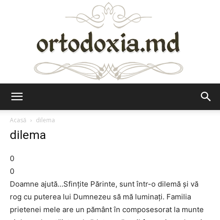
Ortodoxia.md
Acasă
dilema
dilema
0
0
Doamne ajută…Sfinţite Părinte, sunt într-o dilemă şi vă
rog cu puterea lui Dumnezeu să mă luminaţi. Familia
prietenei mele are un pământ în composesorat la munte