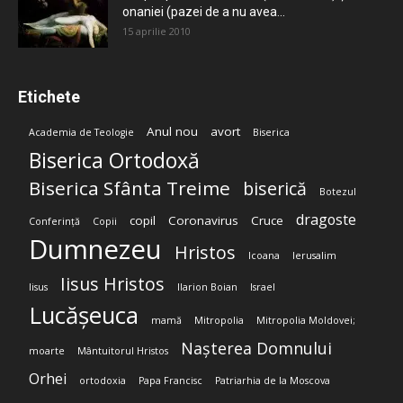
onaniei (pazei de a nu avea...
15 aprilie 2010
Etichete
Anul nou
avort
Academia de Teologie
Biserica
Biserica Ortodoxă
Biserica Sfânta Treime
biserică
Botezul
dragoste
copil
Coronavirus
Cruce
Conferință
Copii
Dumnezeu
Hristos
Icoana
Ierusalim
Iisus Hristos
Iisus
Ilarion Boian
Israel
Lucășeuca
mamă
Mitropolia
Mitropolia Moldovei;
Nașterea Domnului
moarte
Mântuitorul Hristos
Orhei
ortodoxia
Papa Francisc
Patriarhia de la Moscova