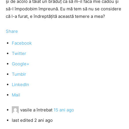
şi de acolo a tăiat un brăduţ ca să m-il faca mie cadou şi
să-l împodobim împreună. Eu mă tem să nu se considere
că l-a furat, e îndreptăţită această temere a mea?
Share
Facebook
Twitter
Google+
Tumblr
LinkedIn
Mail
vasile
a întrebat
15 ani ago
last edited 2 ani ago