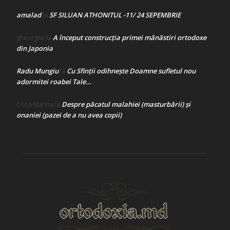
amalad
SF SILUAN ATHONITUL -11/ 24 SEPEMBRIE
la
A început construcţia primei mănăstiri ortodoxe
gheorghe
la
din Japonia
Radu Mungiu
Cu Sfinții odihnește Doamne sufletul nou
la
adormitei roabei Tale…
Despre păcatul malahiei (masturbării) şi
Crina Marina
la
onaniei (pazei de a nu avea copii)