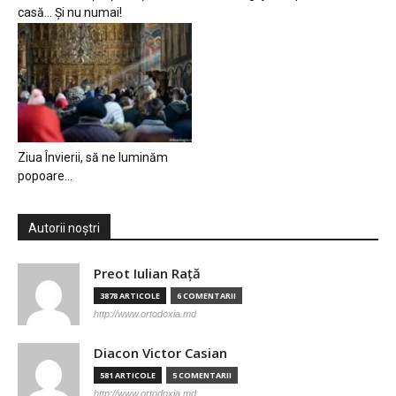
casă… Și nu numai!
Ziua Învierii, să ne luminăm
popoare…
Autorii noștri
Preot Iulian Raţă
3878 ARTICOLE
6 COMENTARII
http://www.ortodoxia.md
Diacon Victor Casian
581 ARTICOLE
5 COMENTARII
http://www.ortodoxia.md