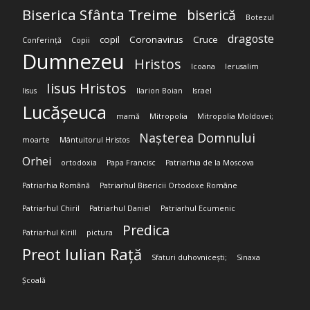
Biserica Sfânta Treime
biserică
Botezul
dragoste
copil
Coronavirus
Cruce
Conferință
Copii
Dumnezeu
Hristos
Icoana
Ierusalim
Iisus Hristos
Iisus
Ilarion Boian
Israel
Lucășeuca
mamă
Mitropolia
Mitropolia Moldovei;
Nașterea Domnului
moarte
Mântuitorul Hristos
Orhei
ortodoxia
Papa Francisc
Patriarhia de la Moscova
Patriarhia Română
Patriarhul Bisericii Ortodoxe Române
Patriarhul Chiril
Patriarhul Daniel
Patriarhul Ecumenic
Predica
Patriarhul Kirill
pictura
Preot Iulian Rață
Sfaturi duhovnicești;
Sinaxa
Școală