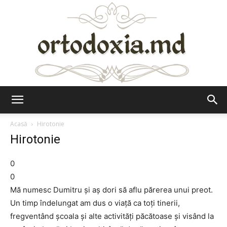
Ortodoxia.md
Acasă
Hirotonie
Hirotonie
0
0
Mă numesc Dumitru şi aş dori să aflu părerea unui preot.
Un timp îndelungat am dus o viaţă ca toţi tinerii,
fregventând şcoala şi alte activităţi păcătoase şi visând la