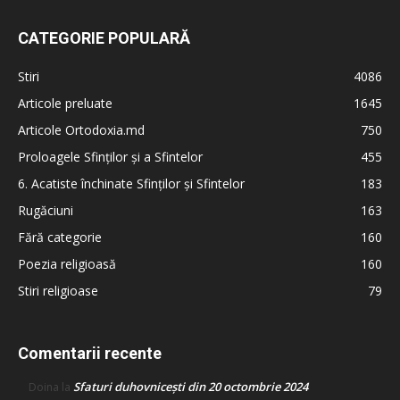
CATEGORIE POPULARĂ
Stiri
4086
Articole preluate
1645
Articole Ortodoxia.md
750
Proloagele Sfinților și a Sfintelor
455
6. Acatiste închinate Sfinților și Sfintelor
183
Rugăciuni
163
Fără categorie
160
Poezia religioasă
160
Stiri religioase
79
Comentarii recente
Sfaturi duhovnicești din 20 octombrie 2024
Doina
la