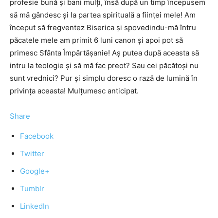
profesie bună şi bani mulţi, însă după un timp începusem
să mă gândesc şi la partea spirituală a fiinţei mele! Am
început să fregventez Biserica şi spovedindu-mă întru
păcatele mele am primit 6 luni canon şi apoi pot să
primesc Sfânta Împărtăşanie! Aş putea după aceasta să
intru la teologie şi să mă fac preot? Sau cei păcătoşi nu
sunt vrednici? Pur şi simplu doresc o rază de lumină în
privinţa aceasta! Mulţumesc anticipat.
Share
Facebook
Twitter
Google+
Tumblr
LinkedIn