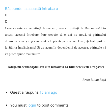
Răspunde la această întrebare
0
0
Ceea ce este cu neputință la oameni, este cu putință la Dumnezeu! Dar
totuși, această întrebare frate trebuie să o dai nu nouă, ci părintelui
duhovnic, care știe și care sunt cele păcate pentru care Dvs., ați fost oprit de
la Sfânta Împărtășanie! Și de acum în dependență de acestea, părintele vă
va putea spune mai multe!
Totuși, nu deznădăjdui. Nu uita niciodată că Dumnezeu este Dragoste!
Preot Iulian Rață
Guest
a răspuns
15 ani ago
You must
login
to post comments