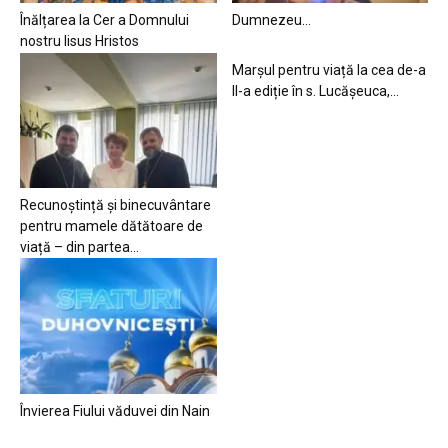
Înălțarea la Cer a Domnului
Dumnezeu…
nostru Iisus Hristos
Marșul pentru viață la cea de-a
II-a ediție în s. Lucășeuca,...
Recunoștință și binecuvântare
pentru mamele dătătoare de
viață – din partea...
Învierea Fiului văduvei din Nain