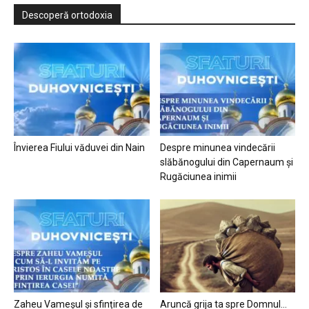
Descoperă ortodoxia
Învierea Fiului văduvei din Nain
Despre minunea vindecării
slăbănogului din Capernaum și
Rugăciunea inimii
Zaheu Vameșul și sfințirea de
Aruncă grija ta spre Domnul…