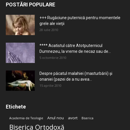
POSTĂRI POPULARE
+++ Rugăciune puternică pentru momentele
grele ale vieţii
28 iulie 2010
**** Acatistul către Atotputernicul
Dumnezeu, la vreme de necaz sau de...
5 octombrie 2010
Despre păcatul malahiei (masturbării) şi
onaniei (pazei de a nu avea...
15 aprilie 2010
Etichete
Anul nou
avort
Academia de Teologie
Biserica
Biserica Ortodoxă