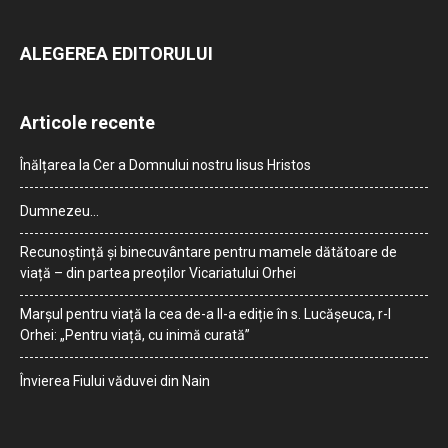
ALEGEREA EDITORULUI
Articole recente
Înălțarea la Cer a Domnului nostru Iisus Hristos
Dumnezeu…
Recunoștință și binecuvântare pentru mamele dătătoare de
viață – din partea preoților Vicariatului Orhei
Marșul pentru viață la cea de-a II-a ediție în s. Lucășeuca, r-l
Orhei: „Pentru viață, cu inimă curată”
Învierea Fiului văduvei din Nain