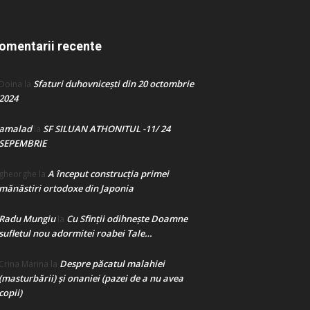
omentarii recente
Sfaturi duhovnicești din 20 octombrie
Doina
la
2024
amalad
SF SILUAN ATHONITUL -11/ 24
la
SEPEMBRIE
A început construcţia primei
gheorghe
la
mănăstiri ortodoxe din Japonia
Radu Mungiu
Cu Sfinții odihnește Doamne
la
sufletul nou adormitei roabei Tale…
Despre păcatul malahiei
Crina Marina
la
(masturbării) şi onaniei (pazei de a nu avea
copii)