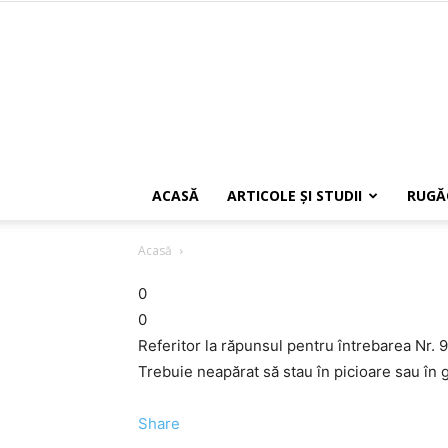
ACASĂ
ARTICOLE ŞI STUDII
RUGĂ
Acasă
0
0
Referitor la răpunsul pentru întrebarea Nr. 
Trebuie neapărat să stau în picioare sau î
Share