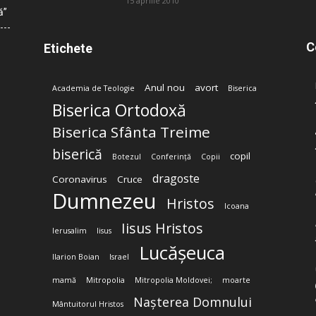
15 aprilie 2010
ă”
C
Etichete
Anul nou
avort
Academia de Teologie
Biserica
Biserica Ortodoxă
Biserica Sfânta Treime
biserică
copil
Botezul
Conferință
Copii
dragoste
Coronavirus
Cruce
Dumnezeu
Hristos
Icoana
Iisus Hristos
Ierusalim
Iisus
Lucășeuca
Ilarion Boian
Israel
mamă
Mitropolia
Mitropolia Moldovei;
moarte
Nașterea Domnului
Mântuitorul Hristos