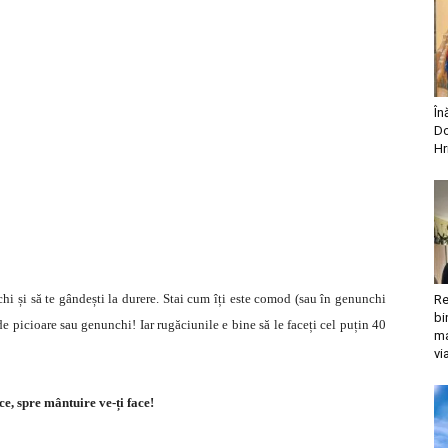
În
Do
Hr
hi și să te gândești la durere. Stai cum îți este comod (sau în genunchi
Re
bi
de picioare sau genunchi! Iar rugăciunile e bine să le faceți cel puțin 40
ma
vi
ace, spre mântuire ve-ți face!