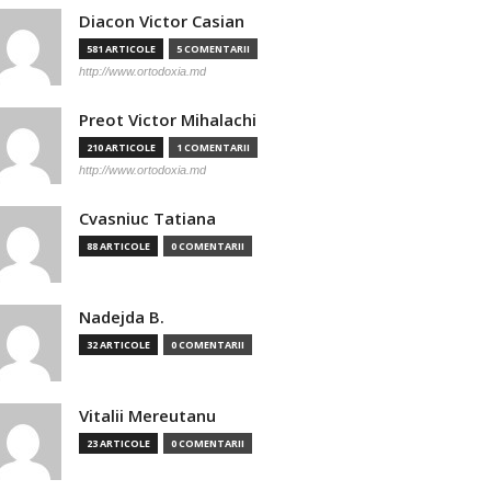
Diacon Victor Casian
581 ARTICOLE
5 COMENTARII
http://www.ortodoxia.md
Preot Victor Mihalachi
210 ARTICOLE
1 COMENTARII
http://www.ortodoxia.md
Cvasniuc Tatiana
88 ARTICOLE
0 COMENTARII
Nadejda B.
32 ARTICOLE
0 COMENTARII
Vitalii Mereutanu
23 ARTICOLE
0 COMENTARII