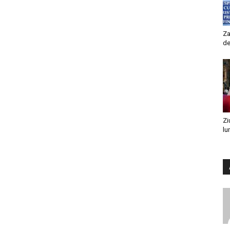
Za
de
Zi
lu