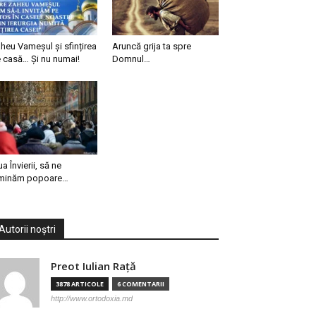
heu Vameșul și sfințirea
Aruncă grija ta spre
 casă… Și nu numai!
Domnul…
ua Învierii, să ne
minăm popoare…
Autorii noștri
Preot Iulian Raţă
3878 ARTICOLE
6 COMENTARII
http://www.ortodoxia.md