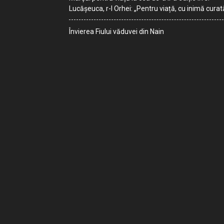
Lucășeuca, r-l Orhei: „Pentru viață, cu inimă curat
Învierea Fiului văduvei din Nain