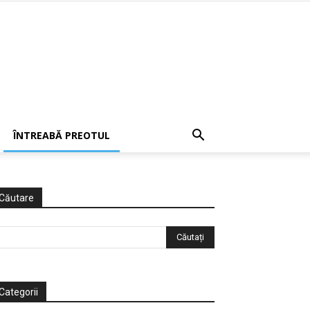
ÎNTREABĂ PREOTUL
Căutare
Categorii