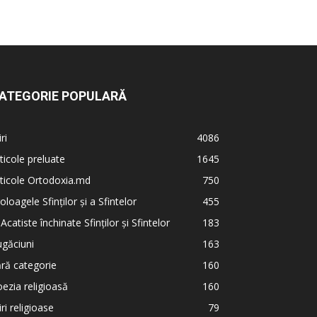
ATEGORIE POPULARĂ
iri
4086
ticole preluate
1645
ticole Ortodoxia.md
750
oloagele Sfinților și a Sfintelor
455
 Acatiste închinate Sfinților și Sfintelor
183
găciuni
163
ră categorie
160
ezia religioasă
160
iri religioase
79