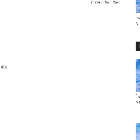
Preot Iulian Rață
În
Na
mite.
În
Na