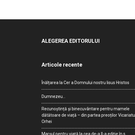
ALEGEREA EDITORULUI
Articole recente
Înălțarea la Cer a Domnului nostru Iisus Hristos
Dumnezeu…
Recunoștință și binecuvântare pentru mamele
dătătoare de viață – din partea preoților Vicariatu
Orhei
Marșul pentru viață la cea de-a II-a ediție în s.