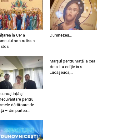
ălțarea la Cer a
Dumnezeu…
mnului nostru Iisus
istos
Marșul pentru viață la cea
de-a II-a ediție în s.
Lucășeuca,...
cunoștință și
necuvântare pentru
mele dătătoare de
ață – din partea...