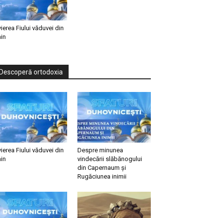
vierea Fiului văduvei din
in
Descoperă ortodoxia
vierea Fiului văduvei din
Despre minunea
in
vindecării slăbănogului
din Capernaum și
Rugăciunea inimii