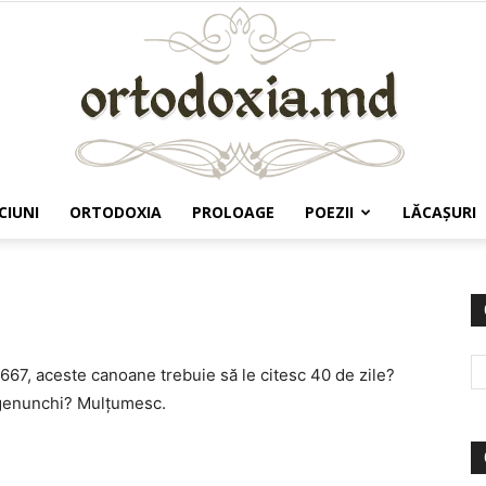
CIUNI
ORTODOXIA
PROLOAGE
POEZII
LĂCAŞURI
Ortodoxia.md
9667, aceste canoane trebuie să le citesc 40 de zile?
n genunchi? Mulţumesc.