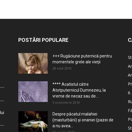
POSTĂRI POPULARE
C
+++ Rugăciune puternică pentru
St
momentele grele ale vieţii
Ar
28 iulie 2010
Ar
Pr
**** Acatistul către
Atotputernicul Dumnezeu, la
6.
vreme de necaz sau de...
Ru
5 octombrie 2010
Fă
lui
Despre păcatul malahiei
Po
(masturbării) şi onaniei (pazei de
a nu avea...
St