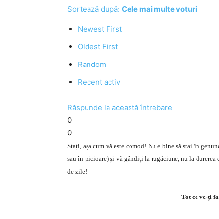
Sortează după:
Cele mai multe voturi
Newest First
Oldest First
Random
Recent activ
Răspunde la această întrebare
0
0
Stați, așa cum vă este comod! Nu e bine să stai în genunc
sau în picioare) și vă gândiți la rugăciune, nu la durerea 
de zile!
Tot ce ve-ți f