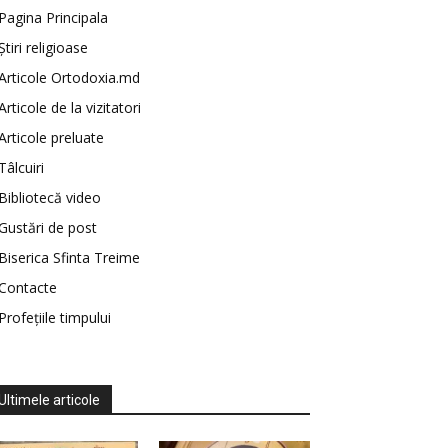
Pagina Principala
Știri religioase
Articole Ortodoxia.md
Articole de la vizitatori
Articole preluate
Tâlcuiri
Bibliotecă video
Gustări de post
Biserica Sfinta Treime
Contacte
Profețiile timpului
Ultimele articole