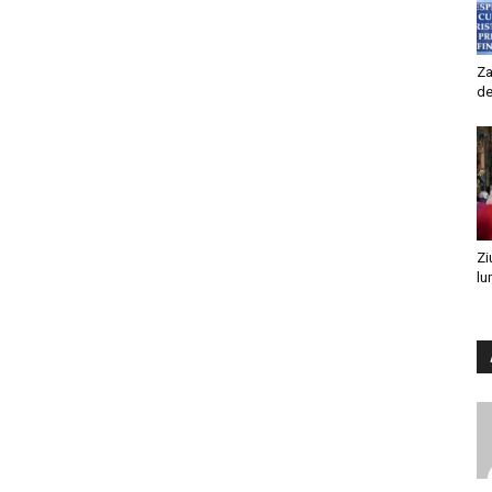
Za
de
Zi
lu