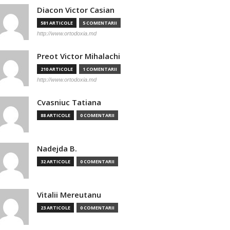
Diacon Victor Casian
581 ARTICOLE
5 COMENTARII
http://www.ortodoxia.md
Preot Victor Mihalachi
210 ARTICOLE
1 COMENTARII
http://www.ortodoxia.md
Cvasniuc Tatiana
88 ARTICOLE
0 COMENTARII
Nadejda B.
32 ARTICOLE
0 COMENTARII
Vitalii Mereutanu
23 ARTICOLE
0 COMENTARII