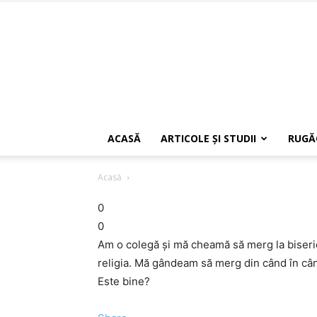
ACASĂ
ARTICOLE ŞI STUDII
RUGĂ
Acasă
0
0
Am o colegă şi mă cheamă să merg la biseric
religia. Mă gândeam să merg din când în când
Este bine?