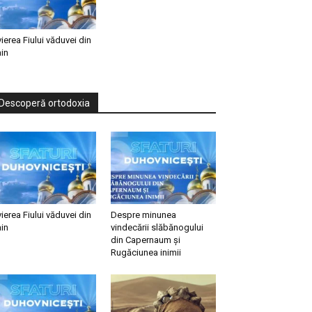
vierea Fiului văduvei din
in
Descoperă ortodoxia
vierea Fiului văduvei din
Despre minunea
in
vindecării slăbănogului
din Capernaum și
Rugăciunea inimii