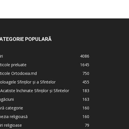
ATEGORIE POPULARĂ
iri
4086
ticole preluate
1645
ticole Ortodoxia.md
750
oloagele Sfinților și a Sfintelor
455
 Acatiste închinate Sfinților și Sfintelor
183
găciuni
163
ră categorie
160
ezia religioasă
160
iri religioase
79