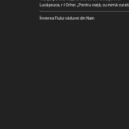
Lucășeuca, r-l Orhei: „Pentru viață, cu inimă curat
Învierea Fiului văduvei din Nain