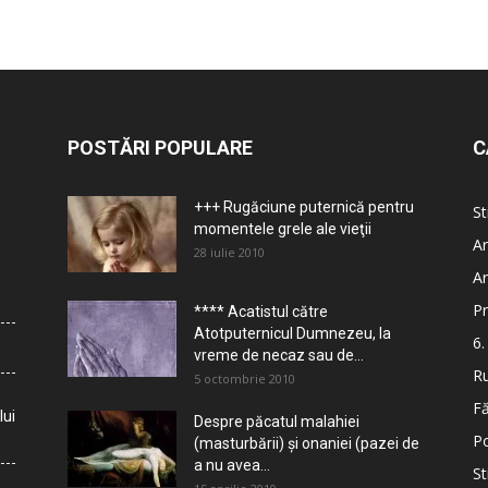
POSTĂRI POPULARE
C
+++ Rugăciune puternică pentru
St
momentele grele ale vieţii
Ar
28 iulie 2010
Ar
Pr
**** Acatistul către
Atotputernicul Dumnezeu, la
6.
vreme de necaz sau de...
Ru
5 octombrie 2010
Fă
lui
Despre păcatul malahiei
Po
(masturbării) şi onaniei (pazei de
a nu avea...
St