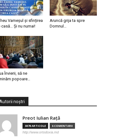
heu Vameșul și sfințirea
Aruncă grija ta spre
 casă… Și nu numai!
Domnul…
ua Învierii, să ne
minăm popoare…
Autorii noștri
Preot Iulian Raţă
3878 ARTICOLE
6 COMENTARII
http://www.ortodoxia.md