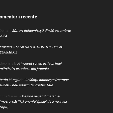
omentarii recente
Sfaturi duhovnicești din 20 octombrie
Doina
la
2024
amalad
SF SILUAN ATHONITUL -11/ 24
la
SEPEMBRIE
A început construcţia primei
gheorghe
la
mănăstiri ortodoxe din Japonia
Radu Mungiu
Cu Sfinții odihnește Doamne
la
sufletul nou adormitei roabei Tale…
Despre păcatul malahiei
Crina Marina
la
(masturbării) şi onaniei (pazei de a nu avea
copii)