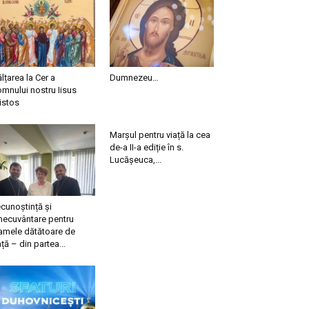
ălțarea la Cer a
Dumnezeu…
mnului nostru Iisus
istos
Marșul pentru viață la cea
de-a II-a ediție în s.
Lucășeuca,...
cunoștință și
necuvântare pentru
mele dătătoare de
ață – din partea...