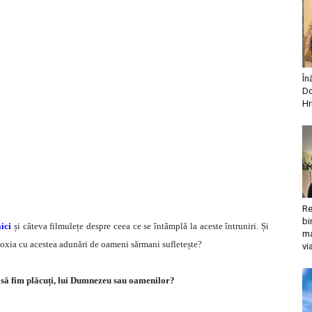
În
Do
Hr
Re
bi
ici
și câteva filmulețe despre ceea ce se întâmplă la aceste întruniri. Și
ma
doxia cu acestea adunări de oameni sărmani sufletește?
vi
 să fim plăcuți, lui Dumnezeu sau oamenilor?