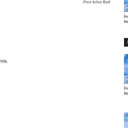
Preot Iulian Rață
În
Na
mite.
În
Na