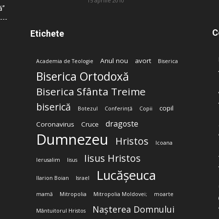
15 aprilie 2010
ă”
C
Etichete
Anul nou
avort
Academia de Teologie
Biserica
Biserica Ortodoxă
Biserica Sfânta Treime
biserică
copil
Botezul
Conferință
Copii
dragoste
Coronavirus
Cruce
Dumnezeu
Hristos
Icoana
Iisus Hristos
Ierusalim
Iisus
Lucășeuca
Ilarion Boian
Israel
mamă
Mitropolia
Mitropolia Moldovei;
moarte
Nașterea Domnului
Mântuitorul Hristos