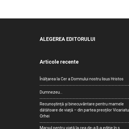
ALEGEREA EDITORULUI
Articole recente
Înălțarea la Cer a Domnului nostru Iisus Hristos
Dumnezeu…
Recunoștință și binecuvântare pentru mamele
dătătoare de viață – din partea preoților Vicariatu
Orhei
Marșul pentru viață la cea de-a II-a ediție în s.