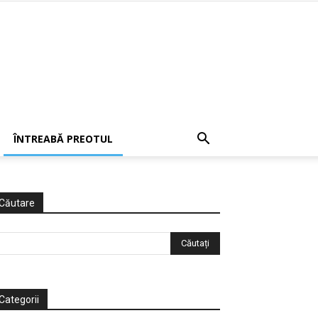
ÎNTREABĂ PREOTUL
Căutare
Categorii