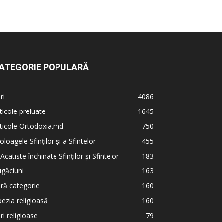
ATEGORIE POPULARĂ
iri
4086
ticole preluate
1645
ticole Ortodoxia.md
750
oloagele Sfinților și a Sfintelor
455
 Acatiste închinate Sfinților și Sfintelor
183
găciuni
163
ră categorie
160
ezia religioasă
160
iri religioase
79