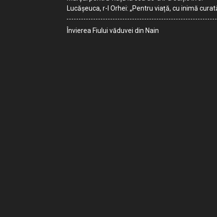
Lucășeuca, r-l Orhei: „Pentru viață, cu inimă curat
Învierea Fiului văduvei din Nain