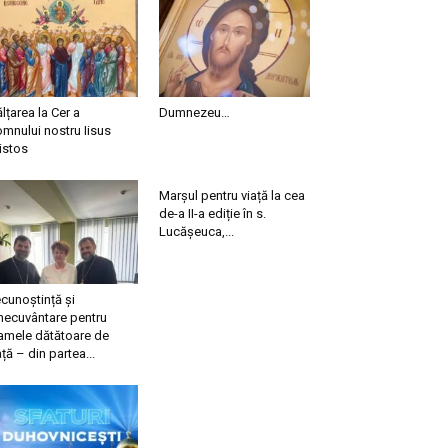
ălțarea la Cer a
Dumnezeu…
mnului nostru Iisus
istos
Marșul pentru viață la cea
de-a II-a ediție în s.
Lucășeuca,...
cunoștință și
necuvântare pentru
mele dătătoare de
ață – din partea...