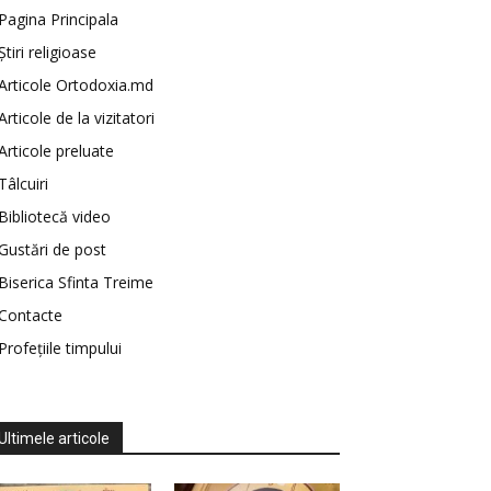
Pagina Principala
Știri religioase
Articole Ortodoxia.md
Articole de la vizitatori
Articole preluate
Tâlcuiri
Bibliotecă video
Gustări de post
Biserica Sfinta Treime
Contacte
Profețiile timpului
Ultimele articole