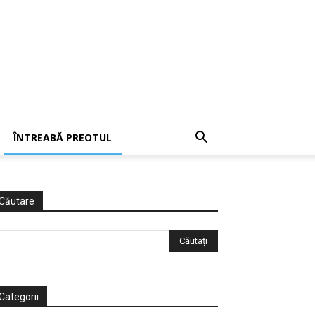
ÎNTREABĂ PREOTUL
Căutare
Categorii