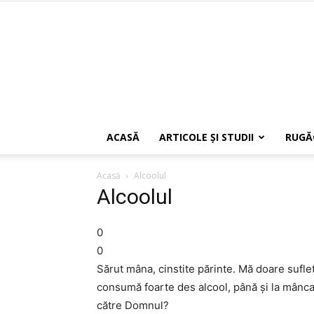
ACASĂ
ARTICOLE ŞI STUDII
RUGĂ
Acasă
Alcoolul
Alcoolul
0
0
Sărut mâna, cinstite părinte. Mă doare suf
consumă foarte des alcool, până şi la mânc
către Domnul?