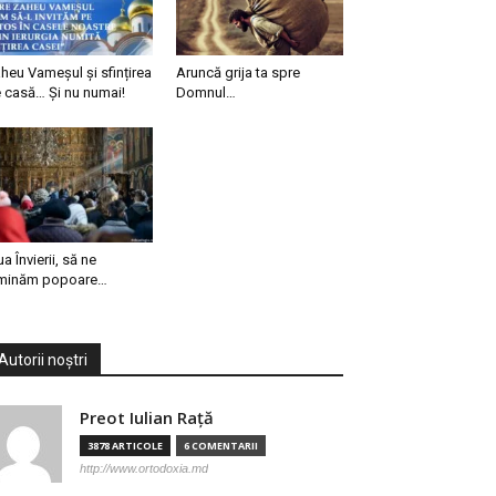
heu Vameșul și sfințirea
Aruncă grija ta spre
 casă… Și nu numai!
Domnul…
ua Învierii, să ne
minăm popoare…
Autorii noștri
Preot Iulian Raţă
3878 ARTICOLE
6 COMENTARII
http://www.ortodoxia.md