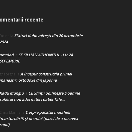
omentarii recente
Sfaturi duhovnicești din 20 octombrie
Doina
la
2024
amalad
SF SILUAN ATHONITUL -11/ 24
la
SEPEMBRIE
A început construcţia primei
gheorghe
la
mănăstiri ortodoxe din Japonia
Radu Mungiu
Cu Sfinții odihnește Doamne
la
sufletul nou adormitei roabei Tale…
Despre păcatul malahiei
Crina Marina
la
(masturbării) şi onaniei (pazei de a nu avea
copii)