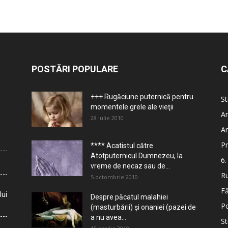
POSTĂRI POPULARE
C
+++ Rugăciune puternică pentru
St
momentele grele ale vieţii
Ar
28 iulie 2010
Ar
Pr
**** Acatistul către
Atotputernicul Dumnezeu, la
6.
vreme de necaz sau de...
Ru
5 octombrie 2010
Fă
lui
Despre păcatul malahiei
Po
(masturbării) şi onaniei (pazei de
a nu avea...
St