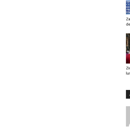
Za
de
Zi
lu