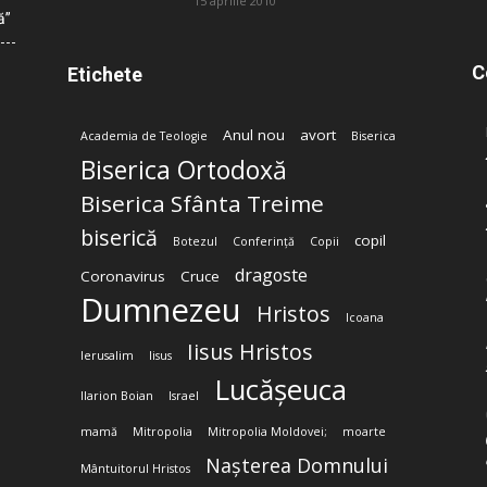
15 aprilie 2010
ă”
C
Etichete
Anul nou
avort
Academia de Teologie
Biserica
Biserica Ortodoxă
Biserica Sfânta Treime
biserică
copil
Botezul
Conferință
Copii
dragoste
Coronavirus
Cruce
Dumnezeu
Hristos
Icoana
Iisus Hristos
Ierusalim
Iisus
Lucășeuca
Ilarion Boian
Israel
mamă
Mitropolia
Mitropolia Moldovei;
moarte
Nașterea Domnului
Mântuitorul Hristos