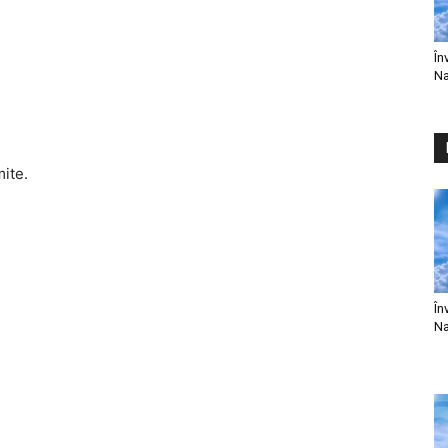
În
Na
mite.
În
Na