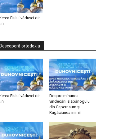
vierea Fiului văduvei din
in
Descoperă ortodoxia
vierea Fiului văduvei din
Despre minunea
in
vindecării slăbănogului
din Capernaum și
Rugăciunea inimii