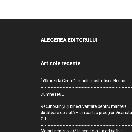
ALEGEREA EDITORULUI
Articole recente
Înălțarea la Cer a Domnului nostru Iisus Hristos
Dumnezeu…
Recunoștință și binecuvântare pentru mamele
dătătoare de viață – din partea preoților Vicariatu
Orhei
Marșul pentru viață la cea de-a II-a ediție în s.