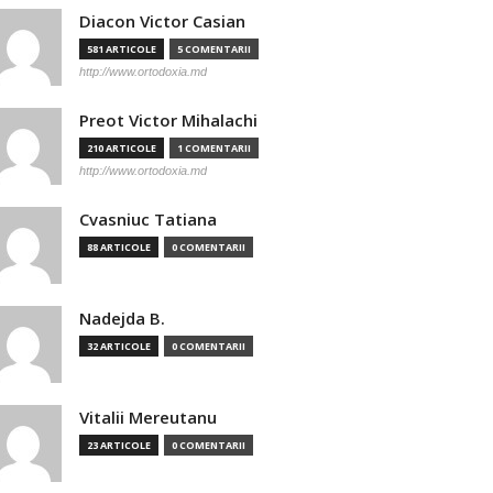
Diacon Victor Casian
581 ARTICOLE
5 COMENTARII
http://www.ortodoxia.md
Preot Victor Mihalachi
210 ARTICOLE
1 COMENTARII
http://www.ortodoxia.md
Cvasniuc Tatiana
88 ARTICOLE
0 COMENTARII
Nadejda B.
32 ARTICOLE
0 COMENTARII
Vitalii Mereutanu
23 ARTICOLE
0 COMENTARII