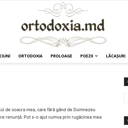
CIUNI
ORTODOXIA
PROLOAGE
POEZII
LĂCAŞURI
Ortodoxia.md
letul de soacra mea, care fără gând de Dumnezeu
are renunţă. Pot s-o ajut cumva prin rugăcinea mea