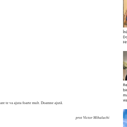
În
Do
Hr
Re
bi
ma
vi
are te va ajuta foarte mult. Doamne ajută.
prot Victor Mihalachi