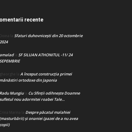
omentarii recente
Sfaturi duhovnicești din 20 octombrie
Doina
la
2024
amalad
SF SILUAN ATHONITUL -11/ 24
la
SEPEMBRIE
A început construcţia primei
gheorghe
la
mănăstiri ortodoxe din Japonia
Radu Mungiu
Cu Sfinții odihnește Doamne
la
sufletul nou adormitei roabei Tale…
Despre păcatul malahiei
Crina Marina
la
(masturbării) şi onaniei (pazei de a nu avea
copii)