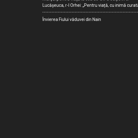
Lucășeuca, r-l Orhei: „Pentru viață, cu inimă curat
Învierea Fiului văduvei din Nain