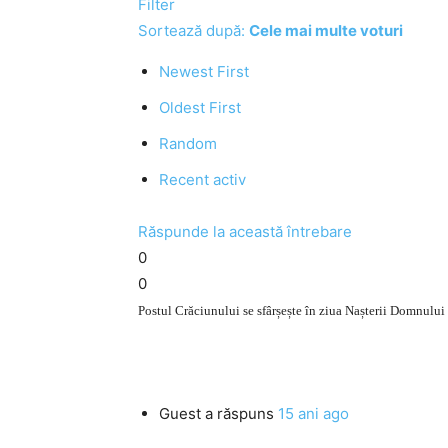
Filter
Sortează după:
Cele mai multe voturi
Newest First
Oldest First
Random
Recent activ
Răspunde la această întrebare
0
0
Postul Crăciunului se sfârșește în ziua Nașterii Domnulu
Guest
a răspuns
15 ani ago