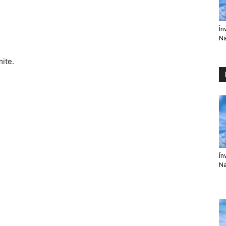
În
Na
mite.
În
Na