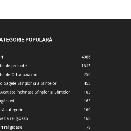
ATEGORIE POPULARĂ
iri
4086
ticole preluate
1645
ticole Ortodoxia.md
750
oloagele Sfinților și a Sfintelor
455
 Acatiste închinate Sfinților și Sfintelor
183
găciuni
163
ră categorie
160
ezia religioasă
160
iri religioase
79