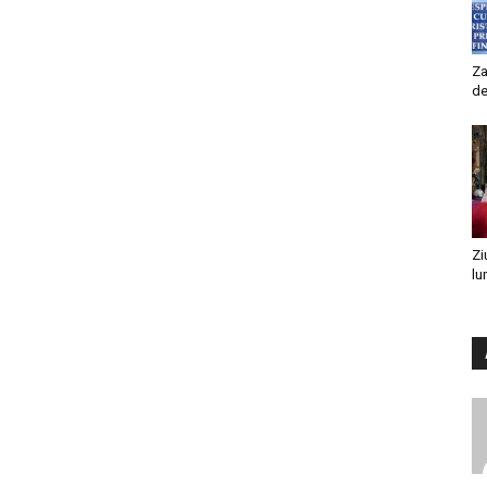
Za
de
Zi
lu