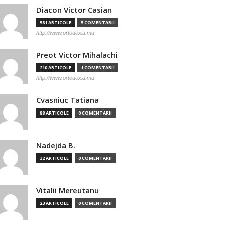
Diacon Victor Casian
581 ARTICOLE
5 COMENTARII
http://www.ortodoxia.md
Preot Victor Mihalachi
210 ARTICOLE
1 COMENTARII
http://www.ortodoxia.md
Cvasniuc Tatiana
88 ARTICOLE
0 COMENTARII
Nadejda B.
32 ARTICOLE
0 COMENTARII
Vitalii Mereutanu
23 ARTICOLE
0 COMENTARII