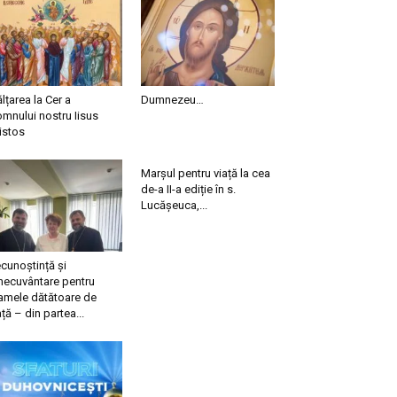
ălțarea la Cer a
Dumnezeu…
mnului nostru Iisus
istos
Marșul pentru viață la cea
de-a II-a ediție în s.
Lucășeuca,...
cunoștință și
necuvântare pentru
mele dătătoare de
ață – din partea...