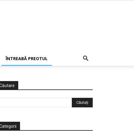
ÎNTREABĂ PREOTUL
Căutare
Categorii