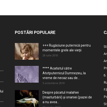
POSTĂRI POPULARE
C
+++ Rugăciune puternică pentru
St
momentele grele ale vieţii
Ar
28 iulie 2010
Ar
Pr
**** Acatistul către
Atotputernicul Dumnezeu, la
6.
vreme de necaz sau de...
Ru
5 octombrie 2010
Fă
lui
Despre păcatul malahiei
Po
(masturbării) şi onaniei (pazei de
a nu avea...
St