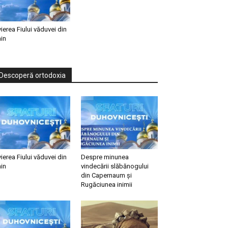
vierea Fiului văduvei din
in
Descoperă ortodoxia
vierea Fiului văduvei din
Despre minunea
in
vindecării slăbănogului
din Capernaum și
Rugăciunea inimii