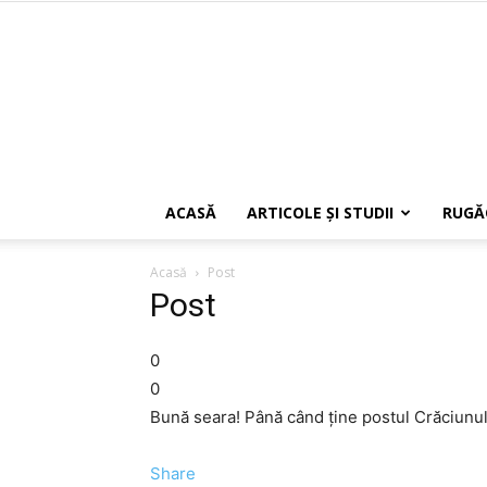
ACASĂ
ARTICOLE ŞI STUDII
RUGĂ
Acasă
Post
Post
0
0
Bună seara! Până când ţine postul Crăciunu
Share