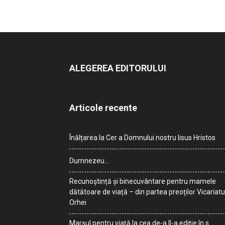
ALEGEREA EDITORULUI
Articole recente
Înălțarea la Cer a Domnului nostru Iisus Hristos
Dumnezeu…
Recunoștință și binecuvântare pentru mamele
dătătoare de viață – din partea preoților Vicariatu
Orhei
Marșul pentru viață la cea de-a II-a ediție în s.