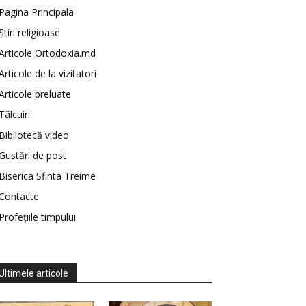
Pagina Principala
Știri religioase
Articole Ortodoxia.md
Articole de la vizitatori
Articole preluate
Tâlcuiri
Bibliotecă video
Gustări de post
Biserica Sfinta Treime
Contacte
Profețiile timpului
Ultimele articole