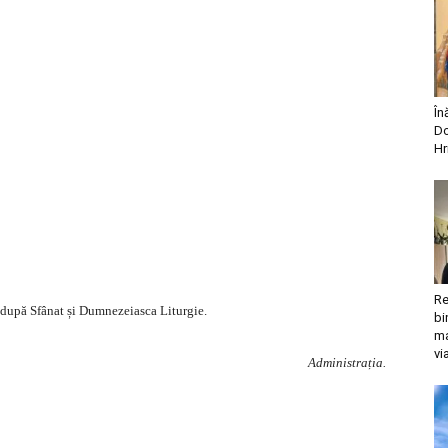
În
Do
Hr
Re
i după Sfânat și Dumnezeiasca Liturgie.
bi
ma
vi
Administrația.