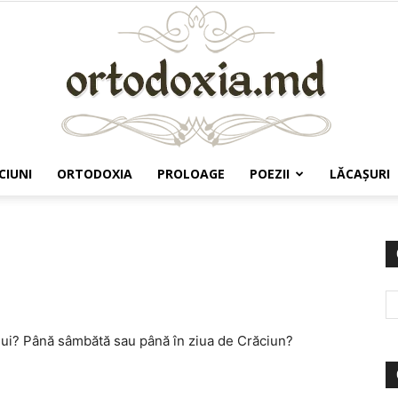
CIUNI
ORTODOXIA
PROLOAGE
POEZII
LĂCAŞURI
Ortodoxia.md
lui? Până sâmbătă sau până în ziua de Crăciun?