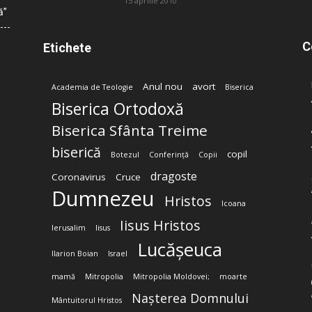
15 aprilie 2010
ă”
C
Etichete
Anul nou
avort
Academia de Teologie
Biserica
Biserica Ortodoxă
Biserica Sfânta Treime
biserică
copil
Botezul
Conferință
Copii
dragoste
Coronavirus
Cruce
Dumnezeu
Hristos
Icoana
Iisus Hristos
Ierusalim
Iisus
Lucășeuca
Ilarion Boian
Israel
mamă
Mitropolia
Mitropolia Moldovei;
moarte
Nașterea Domnului
Mântuitorul Hristos