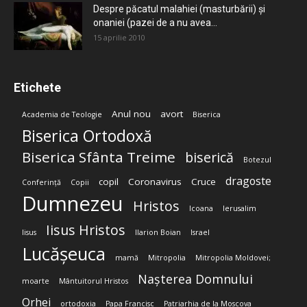
Despre păcatul malahiei (masturbării) şi
onaniei (pazei de a nu avea...
15 aprilie 2010
Etichete
Anul nou
avort
Academia de Teologie
Biserica
Biserica Ortodoxă
Biserica Sfânta Treime
biserică
Botezul
dragoste
copil
Coronavirus
Cruce
Conferință
Copii
Dumnezeu
Hristos
Icoana
Ierusalim
Iisus Hristos
Iisus
Ilarion Boian
Israel
Lucășeuca
mamă
Mitropolia
Mitropolia Moldovei;
Nașterea Domnului
moarte
Mântuitorul Hristos
Orhei
ortodoxia
Papa Francisc
Patriarhia de la Moscova