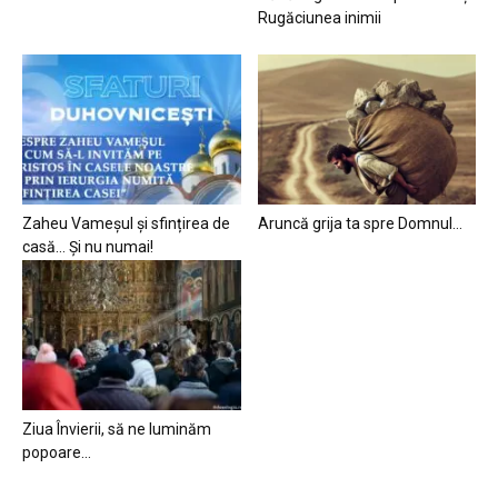
Rugăciunea inimii
Zaheu Vameșul și sfințirea de
Aruncă grija ta spre Domnul…
casă… Și nu numai!
Ziua Învierii, să ne luminăm
popoare…