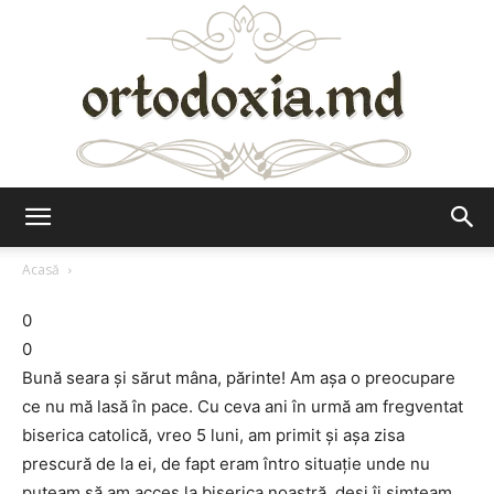
Ortodoxia.md
Acasă
0
0
Bună seara şi sărut mâna, părinte! Am aşa o preocupare
ce nu mă lasă în pace. Cu ceva ani în urmă am fregventat
biserica catolică, vreo 5 luni, am primit şi aşa zisa
prescură de la ei, de fapt eram întro situaţie unde nu
puteam să am acces la biserica noastră, deşi îi simţeam