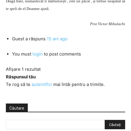
Dragă frate, numaidecât îl mărturisești , este un păcat , și trebue neapărat să
te speli de el.Doamne ajută.
Prot Victor Mihalachi
Guest
a răspuns
15 ani ago
You must
login
to post comments
Afișare 1 rezultat
Răspunsul tău
Te rog să te
autentifici
mai întâi pentru a trimite.
Căutare