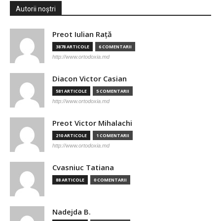
Autorii noștri
Preot Iulian Raţă
3878 ARTICOLE
6 COMENTARII
http://www.ortodoxia.md
Diacon Victor Casian
581 ARTICOLE
5 COMENTARII
http://www.ortodoxia.md
Preot Victor Mihalachi
210 ARTICOLE
1 COMENTARII
http://www.ortodoxia.md
Cvasniuc Tatiana
88 ARTICOLE
0 COMENTARII
Nadejda B.