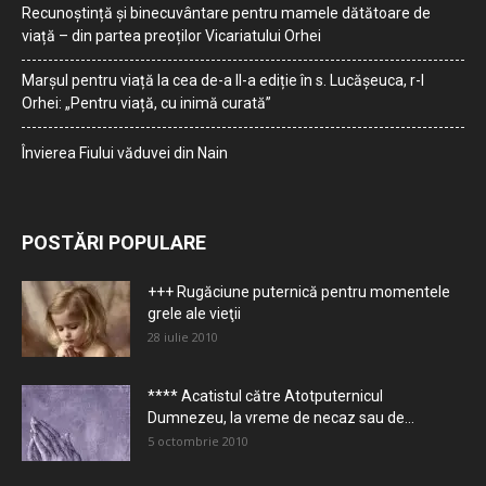
Recunoștință și binecuvântare pentru mamele dătătoare de
viață – din partea preoților Vicariatului Orhei
Marșul pentru viață la cea de-a II-a ediție în s. Lucășeuca, r-l
Orhei: „Pentru viață, cu inimă curată”
Învierea Fiului văduvei din Nain
POSTĂRI POPULARE
+++ Rugăciune puternică pentru momentele
grele ale vieţii
28 iulie 2010
**** Acatistul către Atotputernicul
Dumnezeu, la vreme de necaz sau de...
5 octombrie 2010