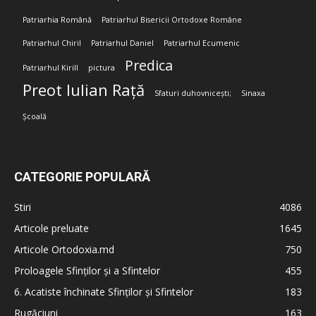
Patriarhia Română
Patriarhul Bisericii Ortodoxe Române
Patriarhul Chiril
Patriarhul Daniel
Patriarhul Ecumenic
Predica
Patriarhul Kirill
pictura
Preot Iulian Rață
Sfaturi duhovnicești;
Sinaxa
Școală
CATEGORIE POPULARĂ
Stiri
4086
Articole preluate
1645
Articole Ortodoxia.md
750
Proloagele Sfinților și a Sfintelor
455
6. Acatiste închinate Sfinților și Sfintelor
183
Rugăciuni
163