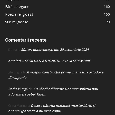
Fără categorie
160
Poezia religioasă
160
Stiri religioase
79
Comentarii recente
Sfaturi duhovnicești din 20 octombrie 2024
Doina
la
amalad
SF SILUAN ATHONITUL -11/ 24 SEPEMBRIE
la
A început construcţia primei mănăstiri ortodoxe
gheorghe
la
din Japonia
Radu Mungiu
Cu Sfinții odihnește Doamne sufletul nou
la
adormitei roabei Tale…
Despre păcatul malahiei (masturbării) şi
Crina Marina
la
onaniei (pazei de a nu avea copii)