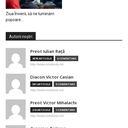
Ziua Învierii, să ne luminăm
popoare…
Autorii noștri
Preot Iulian Raţă
3878 ARTICOLE
6 COMENTARII
http://www.ortodoxia.md
Diacon Victor Casian
581 ARTICOLE
5 COMENTARII
http://www.ortodoxia.md
Preot Victor Mihalachi
210 ARTICOLE
1 COMENTARII
http://www.ortodoxia.md