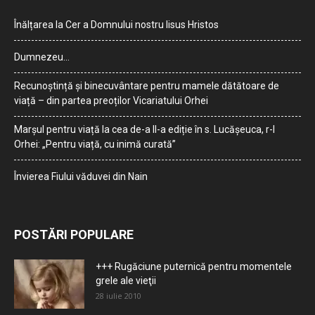
Înălțarea la Cer a Domnului nostru Iisus Hristos
Dumnezeu…
Recunoștință și binecuvântare pentru mamele dătătoare de
viață – din partea preoților Vicariatului Orhei
Marșul pentru viață la cea de-a II-a ediție în s. Lucășeuca, r-l
Orhei: „Pentru viață, cu inimă curată”
Învierea Fiului văduvei din Nain
POSTĂRI POPULARE
+++ Rugăciune puternică pentru momentele
grele ale vieţii
28 iulie 2010