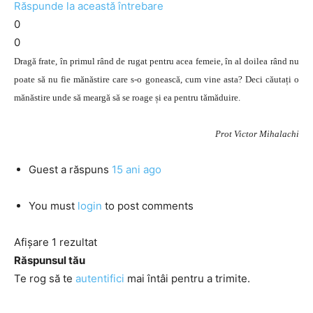
Răspunde la această întrebare
0
0
Dragă frate, în primul rând de rugat pentru acea femeie, în al doilea rând nu
poate să nu fie mănăstire care s-o gonească, cum vine asta? Deci căutați o
mănăstire unde să meargă să se roage și ea pentru tămăduire.
Prot Victor Mihalachi
Guest
a răspuns
15 ani ago
You must
login
to post comments
Afișare 1 rezultat
Răspunsul tău
Te rog să te
autentifici
mai întâi pentru a trimite.