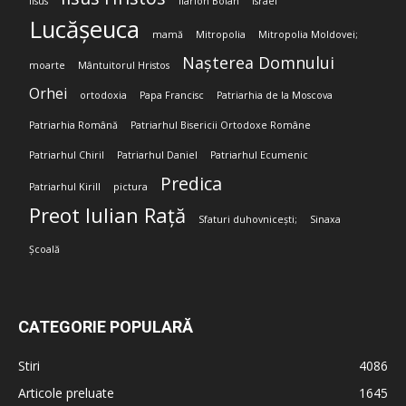
Iisus
Ilarion Boian
Israel
Lucășeuca
mamă
Mitropolia
Mitropolia Moldovei;
Nașterea Domnului
moarte
Mântuitorul Hristos
Orhei
ortodoxia
Papa Francisc
Patriarhia de la Moscova
Patriarhia Română
Patriarhul Bisericii Ortodoxe Române
Patriarhul Chiril
Patriarhul Daniel
Patriarhul Ecumenic
Predica
Patriarhul Kirill
pictura
Preot Iulian Rață
Sfaturi duhovnicești;
Sinaxa
Școală
CATEGORIE POPULARĂ
Stiri
4086
Articole preluate
1645