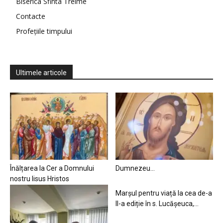
Biserica Sfinta Treime
Contacte
Profețiile timpului
Ultimele articole
Înălțarea la Cer a Domnului
Dumnezeu…
nostru Iisus Hristos
Marșul pentru viață la cea de-a
II-a ediție în s. Lucășeuca,...