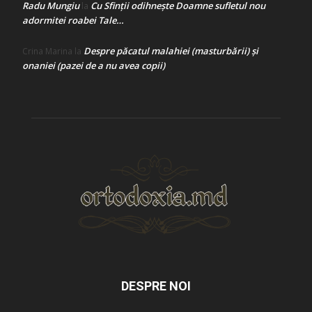
Radu Mungiu
Cu Sfinții odihnește Doamne sufletul nou
la
adormitei roabei Tale…
Despre păcatul malahiei (masturbării) şi
Crina Marina
la
onaniei (pazei de a nu avea copii)
DESPRE NOI