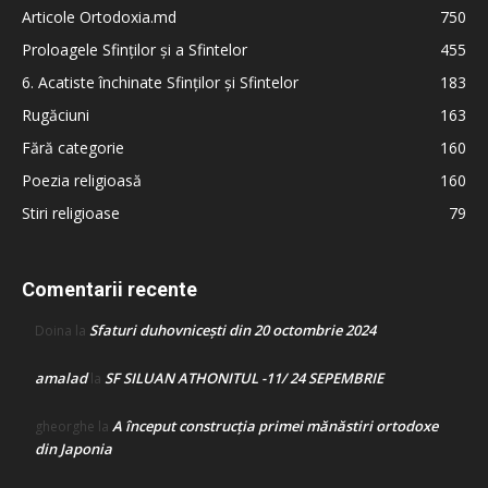
Articole Ortodoxia.md
750
Proloagele Sfinților și a Sfintelor
455
6. Acatiste închinate Sfinților și Sfintelor
183
Rugăciuni
163
Fără categorie
160
Poezia religioasă
160
Stiri religioase
79
Comentarii recente
Sfaturi duhovnicești din 20 octombrie 2024
Doina
la
amalad
SF SILUAN ATHONITUL -11/ 24 SEPEMBRIE
la
A început construcţia primei mănăstiri ortodoxe
gheorghe
la
din Japonia