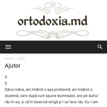
Ortodoxia.md
Acasă
Ajutor
Ajutor
0
0
Sărut mâna, am întâlnit o aşa problemă: am întâlnit o
doamnă, care după cum spune dumneaiei, are pe duhul
rău în ea, şi că în biserică strigă şi i se face rău. Eu i-am