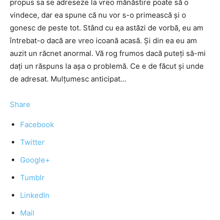
propus sa se adreseze la vreo mănăstire poate să o
vindece, dar ea spune că nu vor s-o primească şi o
gonesc de peste tot. Stând cu ea astăzi de vorbă, eu am
întrebat-o dacă are vreo icoană acasă. Şi din ea eu am
auzit un răcnet anormal. Vă rog frumos dacă puteţi să-mi
daţi un răspuns la aşa o problemă. Ce e de făcut şi unde
de adresat. Mulţumesc anticipat…
Share
Facebook
Twitter
Google+
Tumblr
LinkedIn
Mail