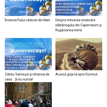
Învierea Fiului văduvei din Nain
Despre minunea vindecării
slăbănogului din Capernaum și
Rugăciunea inimii
Zaheu Vameșul și sfințirea de
Aruncă grija ta spre Domnul…
casă… Și nu numai!