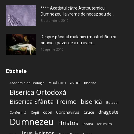
**** Acatistul către Atotputernicul
Dumnezeu, la vreme de necaz sau de...
5 octombrie 2010
Despre păcatul malahiei (masturbării) şi
onaniei (pazei de a nu avea...
15 aprilie 2010
Etichete
Anul nou
avort
Academia de Teologie
Biserica
Biserica Ortodoxă
Biserica Sfânta Treime
biserică
Botezul
dragoste
copil
Coronavirus
Cruce
Conferință
Copii
Dumnezeu
Hristos
Icoana
Ierusalim
Iisus Hristos