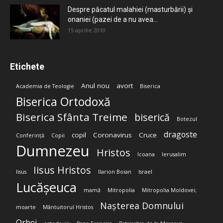
Despre păcatul malahiei (masturbării) şi
onaniei (pazei de a nu avea...
15 aprilie 2010
Etichete
Anul nou
avort
Academia de Teologie
Biserica
Biserica Ortodoxă
Biserica Sfânta Treime
biserică
Botezul
dragoste
copil
Coronavirus
Cruce
Conferință
Copii
Dumnezeu
Hristos
Icoana
Ierusalim
Iisus Hristos
Iisus
Ilarion Boian
Israel
Lucășeuca
mamă
Mitropolia
Mitropolia Moldovei;
Nașterea Domnului
moarte
Mântuitorul Hristos
Orhei