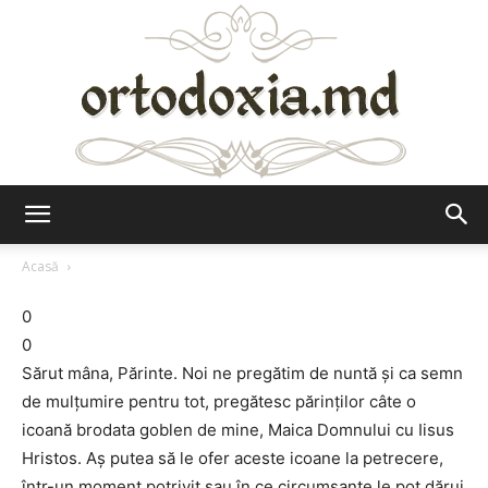
Ortodoxia.md
Acasă
0
0
Sărut mâna, Părinte. Noi ne pregătim de nuntă şi ca semn
de mulţumire pentru tot, pregătesc părinţilor câte o
icoană brodata goblen de mine, Maica Domnului cu Iisus
Hristos. Aş putea să le ofer aceste icoane la petrecere,
într-un moment potrivit sau în ce circumsanţe le pot dărui