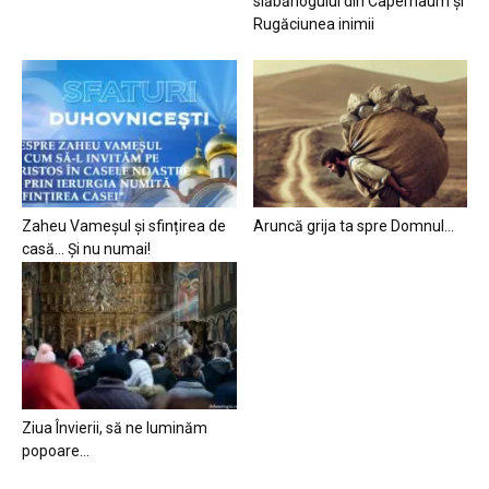
slăbănogului din Capernaum și
Rugăciunea inimii
Zaheu Vameșul și sfințirea de
Aruncă grija ta spre Domnul…
casă… Și nu numai!
Ziua Învierii, să ne luminăm
popoare…