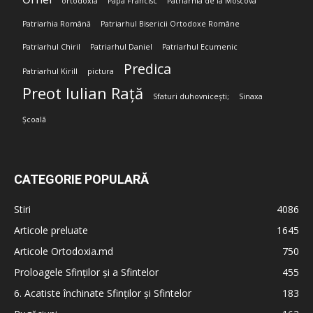
ortodoxia
Papa Francisc
Patriarhia de la Moscova
Patriarhia Română
Patriarhul Bisericii Ortodoxe Române
Patriarhul Chiril
Patriarhul Daniel
Patriarhul Ecumenic
Predica
Patriarhul Kirill
pictura
Preot Iulian Rață
Sfaturi duhovnicești;
Sinaxa
Școală
CATEGORIE POPULARĂ
Stiri
4086
Articole preluate
1645
Articole Ortodoxia.md
750
Proloagele Sfinților și a Sfintelor
455
6. Acatiste închinate Sfinților și Sfintelor
183