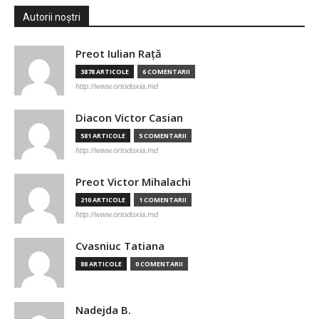
Autorii noștri
Preot Iulian Raţă
3878 ARTICOLE
6 COMENTARII
http://www.ortodoxia.md
Diacon Victor Casian
581 ARTICOLE
5 COMENTARII
http://www.ortodoxia.md
Preot Victor Mihalachi
210 ARTICOLE
1 COMENTARII
http://www.ortodoxia.md
Cvasniuc Tatiana
88 ARTICOLE
0 COMENTARII
Nadejda B.