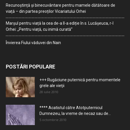
Recunoștință și binecuvântare pentru mamele dătătoare de
viață – din partea preoților Vicariatului Orhei
Marșul pentru viață la cea de-a II-a ediție în s. Lucășeuca, r-l
Orhei: „Pentru viață, cu inimă curată”
Învierea Fiului văduvei din Nain
POSTĂRI POPULARE
+++ Rugăciune puternică pentru momentele
grele ale vieţii
28 iulie 2010
**** Acatistul către Atotputernicul
Dumnezeu, la vreme de necaz sau de...
5 octombrie 2010