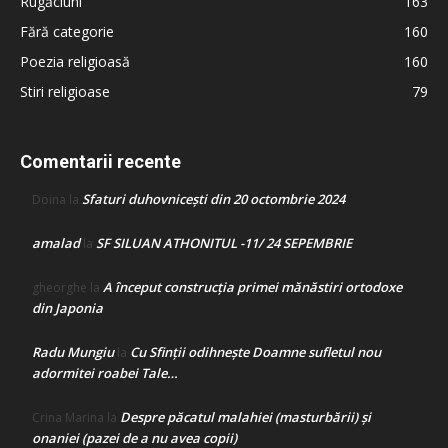
Rugăciuni
163
Fără categorie
160
Poezia religioasă
160
Stiri religioase
79
Comentarii recente
Sfaturi duhovnicești din 20 octombrie 2024
Doina
la
amalad
SF SILUAN ATHONITUL -11/ 24 SEPEMBRIE
la
A început construcţia primei mănăstiri ortodoxe
gheorghe
la
din Japonia
Radu Mungiu
Cu Sfinții odihnește Doamne sufletul nou
la
adormitei roabei Tale…
Despre păcatul malahiei (masturbării) şi
Crina Marina
la
onaniei (pazei de a nu avea copii)