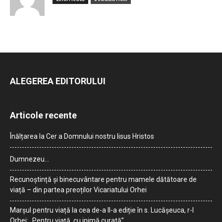
ALEGEREA EDITORULUI
Articole recente
Înălțarea la Cer a Domnului nostru Iisus Hristos
Dumnezeu…
Recunoștință și binecuvântare pentru mamele dătătoare de
viață – din partea preoților Vicariatului Orhei
Marșul pentru viață la cea de-a II-a ediție în s. Lucășeuca, r-l
Orhei: „Pentru viață, cu inimă curată”