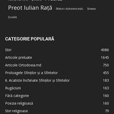
Preot Iulian Rață
Sfaturi duhovnicești;
Sinaxa
Școală
CATEGORIE POPULARĂ
Stiri
4086
Articole preluate
1645
Articole Ortodoxia.md
750
Proloagele Sfinților și a Sfintelor
455
6. Acatiste închinate Sfinților și Sfintelor
183
Rugăciuni
163
Fără categorie
160
Poezia religioasă
160
Stiri religioase
79