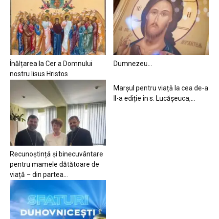
Înălțarea la Cer a Domnului
Dumnezeu…
nostru Iisus Hristos
Marșul pentru viață la cea de-a
II-a ediție în s. Lucășeuca,...
Recunoștință și binecuvântare
pentru mamele dătătoare de
viață – din partea...