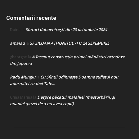
Comentarii recente
Sfaturi duhovnicești din 20 octombrie 2024
Doina
la
amalad
SF SILUAN ATHONITUL -11/ 24 SEPEMBRIE
la
A început construcţia primei mănăstiri ortodoxe
gheorghe
la
din Japonia
Radu Mungiu
Cu Sfinții odihnește Doamne sufletul nou
la
adormitei roabei Tale…
Despre păcatul malahiei (masturbării) şi
Crina Marina
la
onaniei (pazei de a nu avea copii)