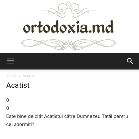
Ortodoxia.md
Acasă
Acatist
Acatist
0
0
Este bine de citit Acatistul către Dumnezeu Tatăl pentru
cei adormiţi?