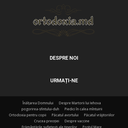
DESPRE NOI
URMAȚI-NE
Înălțarea Domnului
Despre Martorii lui Iehova
pogorirea-sfintului-duh
Piedici în calea mîntuirii
Ortodoxia pentru copii
Păcatul avortului
Păcatul vrăjitoriilor
Crucea preoției
Despre vaccine
Frământările sufletești ale tinerilor
Postul Mare