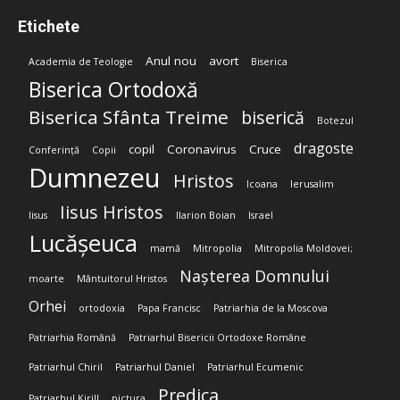
Etichete
Anul nou
avort
Academia de Teologie
Biserica
Biserica Ortodoxă
Biserica Sfânta Treime
biserică
Botezul
dragoste
copil
Coronavirus
Cruce
Conferință
Copii
Dumnezeu
Hristos
Icoana
Ierusalim
Iisus Hristos
Iisus
Ilarion Boian
Israel
Lucășeuca
mamă
Mitropolia
Mitropolia Moldovei;
Nașterea Domnului
moarte
Mântuitorul Hristos
Orhei
ortodoxia
Papa Francisc
Patriarhia de la Moscova
Patriarhia Română
Patriarhul Bisericii Ortodoxe Române
Patriarhul Chiril
Patriarhul Daniel
Patriarhul Ecumenic
Predica
Patriarhul Kirill
pictura