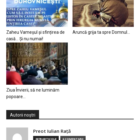
Zaheu Vameșul și sfințirea de
Aruncă grija ta spre Domnul…
casă… Și nu numai!
Ziua Învierii, să ne luminăm
popoare…
Autorii noștri
Preot Iulian Raţă
3878 ARTICOLE
6 COMENTARII