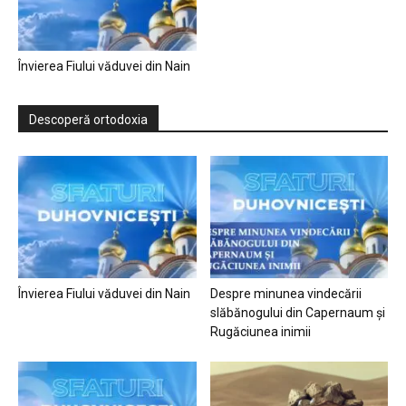
Învierea Fiului văduvei din Nain
Descoperă ortodoxia
Învierea Fiului văduvei din Nain
Despre minunea vindecării
slăbănogului din Capernaum și
Rugăciunea inimii