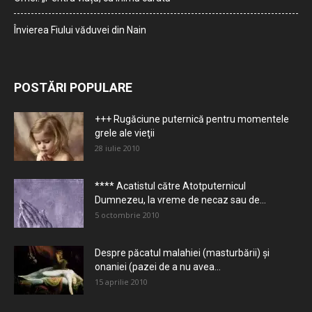
Învierea Fiului văduvei din Nain
POSTĂRI POPULARE
+++ Rugăciune puternică pentru momentele
grele ale vieţii
28 iulie 2010
**** Acatistul către Atotputernicul
Dumnezeu, la vreme de necaz sau de...
5 octombrie 2010
Despre păcatul malahiei (masturbării) şi
onaniei (pazei de a nu avea...
15 aprilie 2010