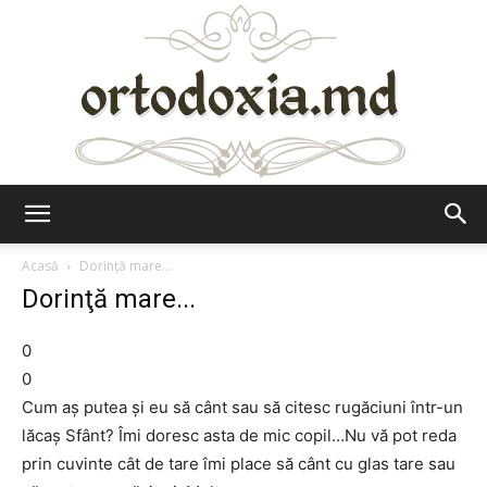
Ortodoxia.md
Acasă
Dorinţă mare...
Dorinţă mare...
0
0
Cum aş putea şi eu să cânt sau să citesc rugăciuni într-un
lăcaş Sfânt? Îmi doresc asta de mic copil…Nu vă pot reda
prin cuvinte cât de tare îmi place să cânt cu glas tare sau