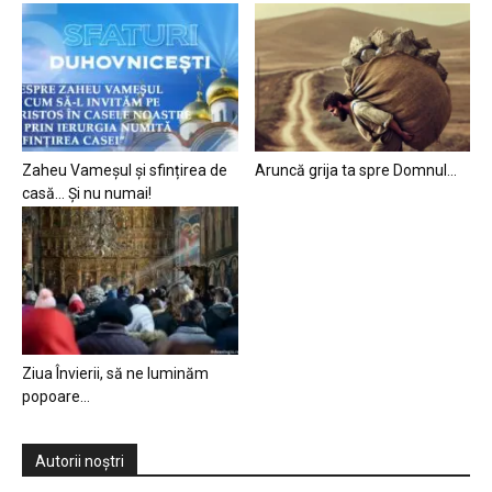
Zaheu Vameșul și sfințirea de
Aruncă grija ta spre Domnul…
casă… Și nu numai!
Ziua Învierii, să ne luminăm
popoare…
Autorii noștri