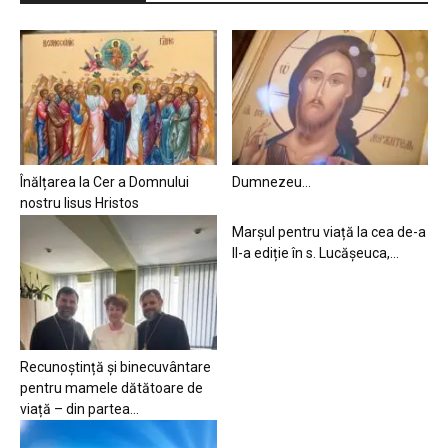
Înălțarea la Cer a Domnului
Dumnezeu…
nostru Iisus Hristos
Marșul pentru viață la cea de-a
II-a ediție în s. Lucășeuca,...
Recunoștință și binecuvântare
pentru mamele dătătoare de
viață – din partea...