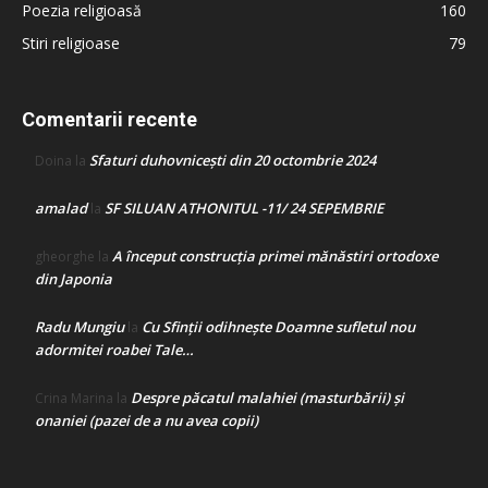
Poezia religioasă
160
Stiri religioase
79
Comentarii recente
Sfaturi duhovnicești din 20 octombrie 2024
Doina
la
amalad
SF SILUAN ATHONITUL -11/ 24 SEPEMBRIE
la
A început construcţia primei mănăstiri ortodoxe
gheorghe
la
din Japonia
Radu Mungiu
Cu Sfinții odihnește Doamne sufletul nou
la
adormitei roabei Tale…
Despre păcatul malahiei (masturbării) şi
Crina Marina
la
onaniei (pazei de a nu avea copii)