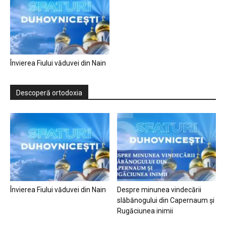
Învierea Fiului văduvei din Nain
Descoperă ortodoxia
Învierea Fiului văduvei din Nain
Despre minunea vindecării
slăbănogului din Capernaum și
Rugăciunea inimii