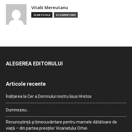
Vitalii Mereutanu
23 ARTICOLE
0 COMENTARII
ALEGEREA EDITORULUI
Articole recente
Înălțarea la Cer a Domnului nostru Iisus Hristos
Dumnezeu…
Recunoștință și binecuvântare pentru mamele dătătoare de
viață – din partea preoților Vicariatului Orhei