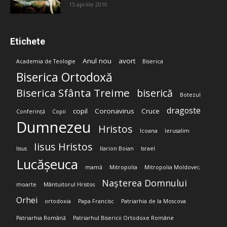
15 aprilie 2010
Etichete
Anul nou
avort
Academia de Teologie
Biserica
Biserica Ortodoxă
Biserica Sfânta Treime
biserică
Botezul
dragoste
copil
Coronavirus
Cruce
Conferință
Copii
Dumnezeu
Hristos
Icoana
Ierusalim
Iisus Hristos
Iisus
Ilarion Boian
Israel
Lucășeuca
mamă
Mitropolia
Mitropolia Moldovei;
Nașterea Domnului
moarte
Mântuitorul Hristos
Orhei
ortodoxia
Papa Francisc
Patriarhia de la Moscova
Patriarhia Română
Patriarhul Bisericii Ortodoxe Române