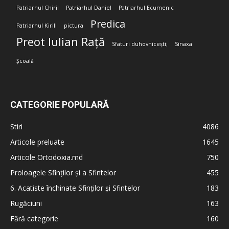
Patriarhul Chiril
Patriarhul Daniel
Patriarhul Ecumenic
Predica
Patriarhul Kirill
pictura
Preot Iulian Rață
Sfaturi duhovnicești;
Sinaxa
Școală
CATEGORIE POPULARĂ
Stiri
4086
Articole preluate
1645
Articole Ortodoxia.md
750
Proloagele Sfinților și a Sfintelor
455
6. Acatiste închinate Sfinților și Sfintelor
183
Rugăciuni
163
Fără categorie
160