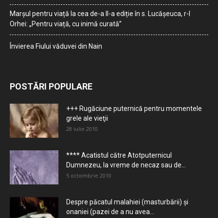
Marșul pentru viață la cea de-a II-a ediție în s. Lucășeuca, r-l
Orhei: „Pentru viață, cu inimă curată”
Învierea Fiului văduvei din Nain
POSTĂRI POPULARE
+++ Rugăciune puternică pentru momentele
grele ale vieţii
28 iulie 2010
**** Acatistul către Atotputernicul
Dumnezeu, la vreme de necaz sau de...
5 octombrie 2010
Despre păcatul malahiei (masturbării) şi
onaniei (pazei de a nu avea...