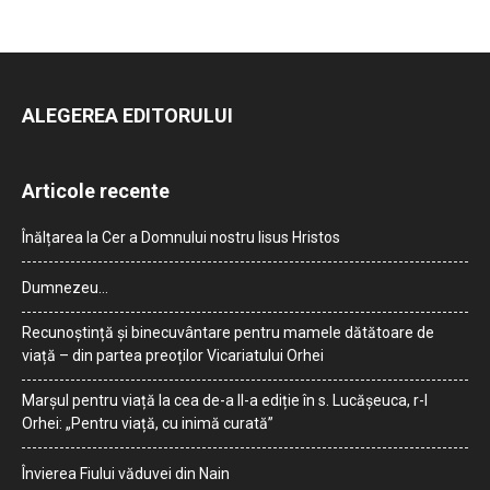
ALEGEREA EDITORULUI
Articole recente
Înălțarea la Cer a Domnului nostru Iisus Hristos
Dumnezeu…
Recunoștință și binecuvântare pentru mamele dătătoare de
viață – din partea preoților Vicariatului Orhei
Marșul pentru viață la cea de-a II-a ediție în s. Lucășeuca, r-l
Orhei: „Pentru viață, cu inimă curată”
Învierea Fiului văduvei din Nain