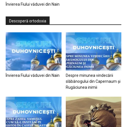
Învierea Fiului văduvei din Nain
Descoperă ortodoxia
Învierea Fiului văduvei din Nain
Despre minunea vindecării
slăbănogului din Capernaum și
Rugăciunea inimii