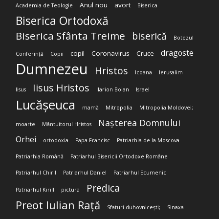
Anul nou
avort
Academia de Teologie
Biserica
Biserica Ortodoxă
Biserica Sfânta Treime
biserică
Botezul
dragoste
copil
Coronavirus
Cruce
Conferință
Copii
Dumnezeu
Hristos
Icoana
Ierusalim
Iisus Hristos
Iisus
Ilarion Boian
Israel
Lucășeuca
mamă
Mitropolia
Mitropolia Moldovei;
Nașterea Domnului
moarte
Mântuitorul Hristos
Orhei
ortodoxia
Papa Francisc
Patriarhia de la Moscova
Patriarhia Română
Patriarhul Bisericii Ortodoxe Române
Patriarhul Chiril
Patriarhul Daniel
Patriarhul Ecumenic
Predica
Patriarhul Kirill
pictura
Preot Iulian Rață
Sfaturi duhovnicești;
Sinaxa