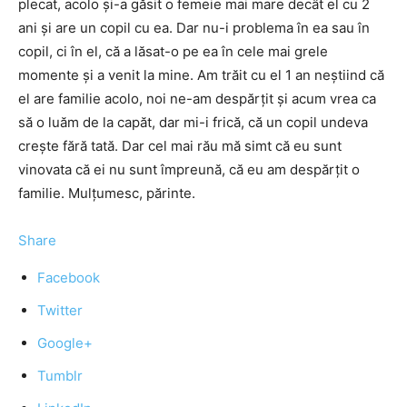
plecat, acolo şi-a găsit o femeie mai mare decât el cu 2
ani şi are un copil cu ea. Dar nu-i problema în ea sau în
copil, ci în el, că a lăsat-o pe ea în cele mai grele
momente şi a venit la mine. Am trăit cu el 1 an neştiind că
el are familie acolo, noi ne-am despărţit şi acum vrea ca
să o luăm de la capăt, dar mi-i frică, că un copil undeva
creşte fără tată. Dar cel mai rău mă simt că eu sunt
vinovata că ei nu sunt împreună, că eu am despărţit o
familie. Mulţumesc, părinte.
Share
Facebook
Twitter
Google+
Tumblr