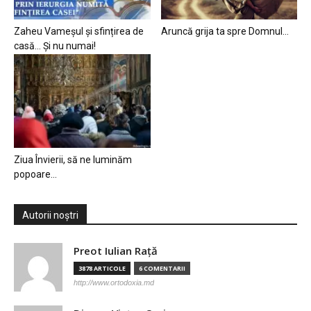
Zaheu Vameșul și sfințirea de
Aruncă grija ta spre Domnul…
casă… Și nu numai!
Ziua Învierii, să ne luminăm
popoare…
Autorii noștri
Preot Iulian Raţă
3878 ARTICOLE
6 COMENTARII
http://www.ortodoxia.md