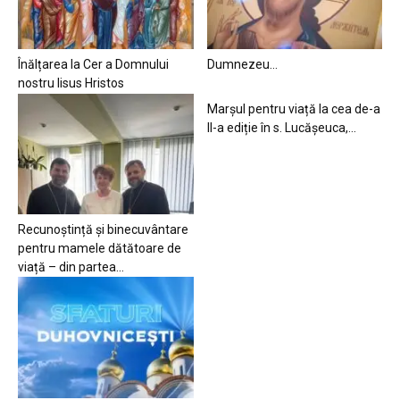
Înălțarea la Cer a Domnului
Dumnezeu…
nostru Iisus Hristos
Marșul pentru viață la cea de-a
II-a ediție în s. Lucășeuca,...
Recunoștință și binecuvântare
pentru mamele dătătoare de
viață – din partea...