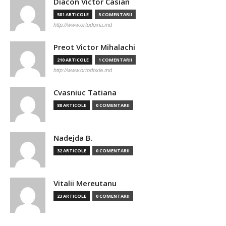
Diacon Victor Casian
581 ARTICOLE
5 COMENTARII
http://www.ortodoxia.md
Preot Victor Mihalachi
210 ARTICOLE
1 COMENTARII
http://www.ortodoxia.md
Cvasniuc Tatiana
88 ARTICOLE
0 COMENTARII
Nadejda B.
32 ARTICOLE
0 COMENTARII
Vitalii Mereutanu
23 ARTICOLE
0 COMENTARII