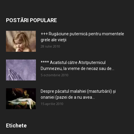
POSTĂRI POPULARE
+++ Rugăciune puternică pentru momentele
grele ale vieţii
28 iulie 2010
**** Acatistul către Atotputernicul
Dumnezeu, la vreme de necaz sau de...
5 octombrie 2010
Despre păcatul malahiei (masturbării) şi
onaniei (pazei de a nu avea...
15 aprilie 2010
Etichete