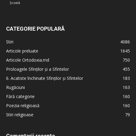
Școală
CATEGORIE POPULARĂ
Stiri
4086
Articole preluate
1645
Articole Ortodoxia.md
750
Proloagele Sfinților și a Sfintelor
455
6. Acatiste închinate Sfinților și Sfintelor
183
Rugăciuni
163
Fără categorie
160
Poezia religioasă
160
Stiri religioase
79
Comentarii recente