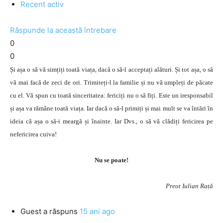
Recent activ
Răspunde la această întrebare
0
0
Și așa o să vă simțiți toată viața, dacă o să-l acceptați alături. Și tot așa, o să
vă mai facă de zeci de ori. Trimiteți-l la familie și nu vă umpleți de păcate
cu el. Vă spun cu toată sinceritatea: fericiți nu o să fiți. Este un iresponsabil
și așa va rămâne toată viața. Iar dacă o să-l primiți și mai mult se va întări în
ideia că așa o să-i meargă și înainte. Iar Dvs., o să vă clădiți fericirea pe
nefericirea cuiva!
Nu se poate!
Preot Iulian Rață
Guest
a răspuns
15 ani ago