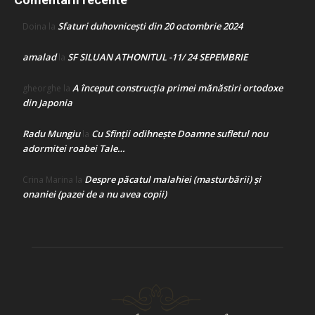
Sfaturi duhovnicești din 20 octombrie 2024
Doina
la
amalad
SF SILUAN ATHONITUL -11/ 24 SEPEMBRIE
la
A început construcţia primei mănăstiri ortodoxe
gheorghe
la
din Japonia
Radu Mungiu
Cu Sfinții odihnește Doamne sufletul nou
la
adormitei roabei Tale…
Despre păcatul malahiei (masturbării) şi
Crina Marina
la
onaniei (pazei de a nu avea copii)