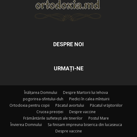
DESPRE NOI
URMAȚI-NE
Înălțarea Domnului
Despre Martorii lui Iehova
pogorirea-sfintului-duh
Piedici în calea mîntuirii
Ortodoxia pentru copii
Păcatul avortului
Păcatul vrăjitoriilor
Crucea preoției
Despre vaccine
Frământările sufletești ale tinerilor
Postul Mare
Învierea Domnului
Sa finisam impreuna biserica din lucaseuca
Despre vaccine