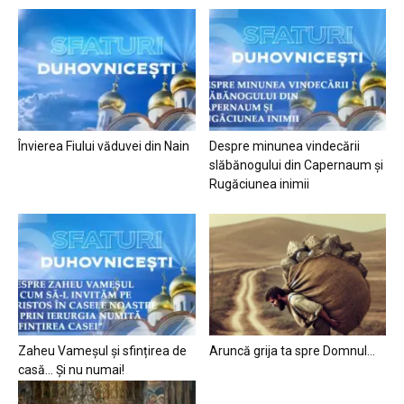
Învierea Fiului văduvei din Nain
Despre minunea vindecării
slăbănogului din Capernaum și
Rugăciunea inimii
Zaheu Vameșul și sfințirea de
Aruncă grija ta spre Domnul…
casă… Și nu numai!