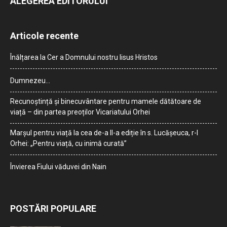
ALEGEREA EDITORULUI
Articole recente
Înălțarea la Cer a Domnului nostru Iisus Hristos
Dumnezeu…
Recunoștință și binecuvântare pentru mamele dătătoare de
viață – din partea preoților Vicariatului Orhei
Marșul pentru viață la cea de-a II-a ediție în s. Lucășeuca, r-l
Orhei: „Pentru viață, cu inimă curată”
Învierea Fiului văduvei din Nain
POSTĂRI POPULARE