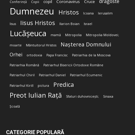
dragoste
copil
Coronavirus
Cruce
Conferință
Copii
Dumnezeu
Hristos
Icoana
Ierusalim
Iisus Hristos
Iisus
Ilarion Boian
Israel
Lucășeuca
mamă
Mitropolia
Mitropolia Moldovei;
Nașterea Domnului
moarte
Mântuitorul Hristos
Orhei
ortodoxia
Papa Francisc
Patriarhia de la Moscova
Patriarhia Română
Patriarhul Bisericii Ortodoxe Române
Patriarhul Chiril
Patriarhul Daniel
Patriarhul Ecumenic
Predica
Patriarhul Kirill
pictura
Preot Iulian Rață
Sfaturi duhovnicești;
Sinaxa
Școală
CATEGORIE POPULARĂ