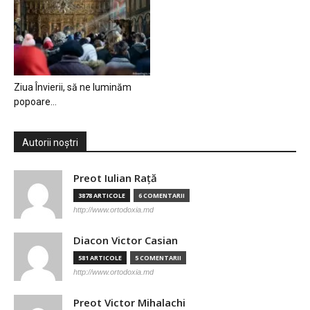
Ziua Învierii, să ne luminăm
popoare…
Autorii noștri
Preot Iulian Raţă
3878 ARTICOLE
6 COMENTARII
http://www.ortodoxia.md
Diacon Victor Casian
581 ARTICOLE
5 COMENTARII
http://www.ortodoxia.md
Preot Victor Mihalachi