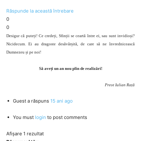
Răspunde la această întrebare
0
0
Desigur că puteți! Ce credeți, Sfinții se ceartă între ei, sau sunt invidioși?
Nicidecum. Ei au dragoste desăvârșită, de care să ne învrednicească
Dumnezeu și pe noi!
Să aveți un an nou plin de realizări!
Preot Iulian Rață
Guest
a răspuns
15 ani ago
You must
login
to post comments
Afișare 1 rezultat