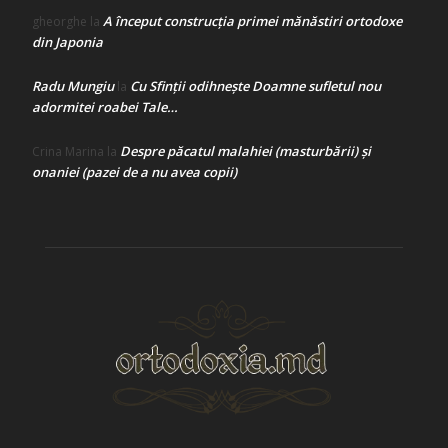
A început construcţia primei mănăstiri ortodoxe
gheorghe
la
din Japonia
Radu Mungiu
Cu Sfinții odihnește Doamne sufletul nou
la
adormitei roabei Tale…
Despre păcatul malahiei (masturbării) şi
Crina Marina
la
onaniei (pazei de a nu avea copii)