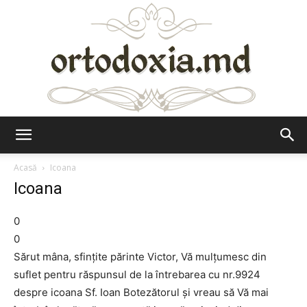
Ortodoxia.md
Acasă
Icoana
Icoana
0
0
Sărut mâna, sfințite părinte Victor, Vă mulţumesc din
suflet pentru răspunsul de la întrebarea cu nr.9924
despre icoana Sf. Ioan Botezătorul şi vreau să Vă mai