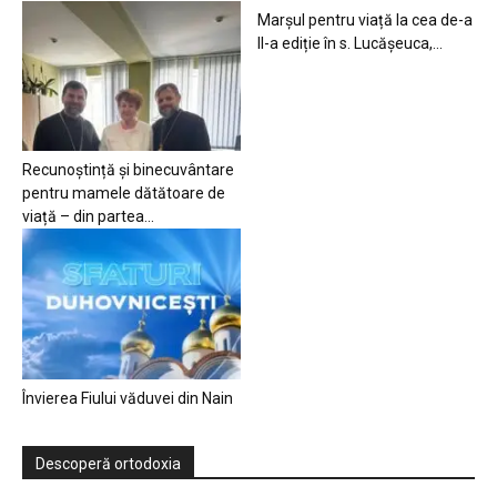
Marșul pentru viață la cea de-a
II-a ediție în s. Lucășeuca,...
Recunoștință și binecuvântare
pentru mamele dătătoare de
viață – din partea...
Învierea Fiului văduvei din Nain
Descoperă ortodoxia