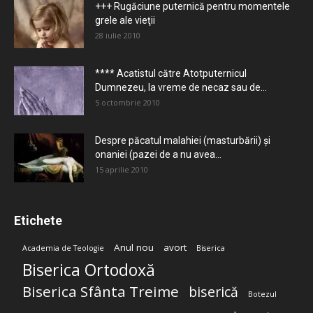
+++ Rugăciune puternică pentru momentele
grele ale vieţii
28 iulie 2010
**** Acatistul către Atotputernicul
Dumnezeu, la vreme de necaz sau de...
5 octombrie 2010
Despre păcatul malahiei (masturbării) şi
onaniei (pazei de a nu avea...
15 aprilie 2010
Etichete
Anul nou
avort
Academia de Teologie
Biserica
Biserica Ortodoxă
Biserica Sfânta Treime
biserică
Botezul