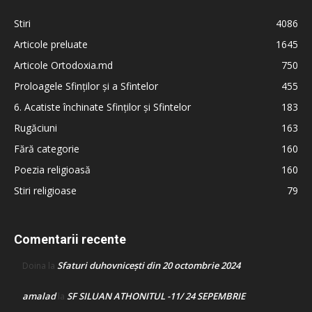
Stiri
4086
Articole preluate
1645
Articole Ortodoxia.md
750
Proloagele Sfinților și a Sfintelor
455
6. Acatiste închinate Sfinților și Sfintelor
183
Rugăciuni
163
Fără categorie
160
Poezia religioasă
160
Stiri religioase
79
Comentarii recente
Sfaturi duhovnicești din 20 octombrie 2024
Doina
la
amalad
SF SILUAN ATHONITUL -11/ 24 SEPEMBRIE
la