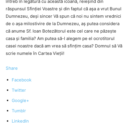
întreb în legătură cu această icoană, reieşind din
răspunsul Sfinţiei Voastre şi din faptul că aşa a vrut Bunul
Dumnezeu, deşi sincer Vă spun că noi nu sintem vrednici
de o aşa milostivire de la Dumnezeu, aş putea considera
că anume Sf. Ioan Botezătorul este cel care ne păzeşte
casa şi familia? Am putea să-l alegem pe el ocrotitorul
casei noastre dacă am vrea să sfinţim casa? Domnul să Vă
scrie numele în Cartea Vieţii!
Share
Facebook
Twitter
Google+
Tumblr
LinkedIn