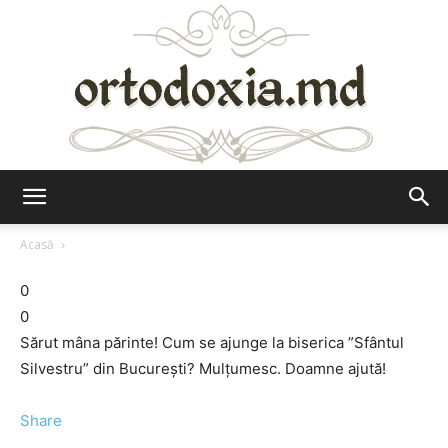
Ortodoxia.md
Acasă
0
0
Sărut mâna părinte! Cum se ajunge la biserica ”Sfântul
Silvestru” din București? Mulțumesc. Doamne ajută!
Share