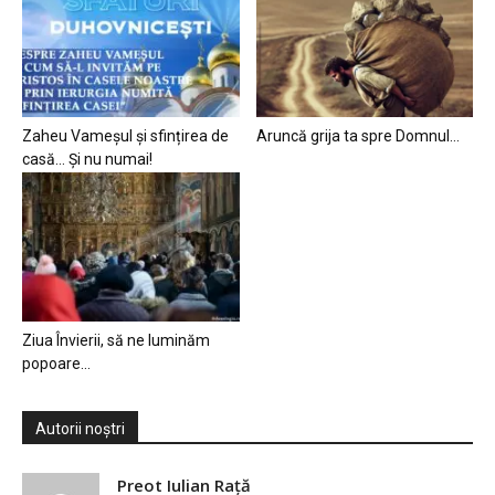
Zaheu Vameșul și sfințirea de
Aruncă grija ta spre Domnul…
casă… Și nu numai!
Ziua Învierii, să ne luminăm
popoare…
Autorii noștri
Preot Iulian Raţă