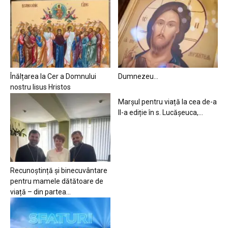
Înălțarea la Cer a Domnului
Dumnezeu…
nostru Iisus Hristos
Marșul pentru viață la cea de-a
II-a ediție în s. Lucășeuca,...
Recunoștință și binecuvântare
pentru mamele dătătoare de
viață – din partea...