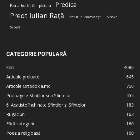
Predica
Patriarhul Kirill
pictura
Preot Iulian Rață
Sfaturi duhovnicești;
Sinaxa
Școală
CATEGORIE POPULARĂ
Stiri
4086
Articole preluate
1645
Articole Ortodoxia.md
750
Proloagele Sfinților și a Sfintelor
455
6. Acatiste închinate Sfinților și Sfintelor
183
Rugăciuni
163
Fără categorie
160
Poezia religioasă
160