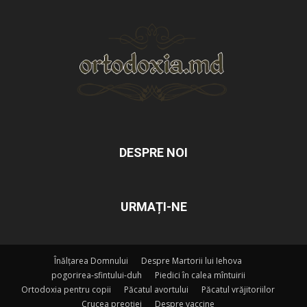
DESPRE NOI
URMAȚI-NE
Înălțarea Domnului
Despre Martorii lui Iehova
pogorirea-sfintului-duh
Piedici în calea mîntuirii
Ortodoxia pentru copii
Păcatul avortului
Păcatul vrăjitoriilor
Crucea preoției
Despre vaccine