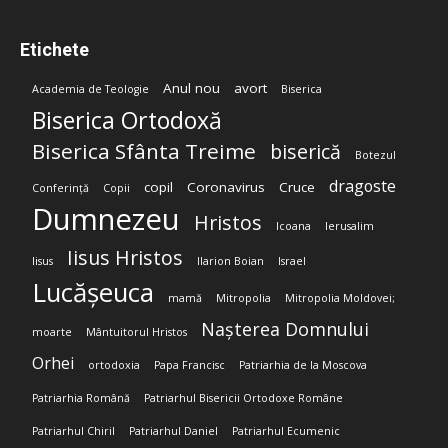
Etichete
Anul nou
avort
Academia de Teologie
Biserica
Biserica Ortodoxă
Biserica Sfânta Treime
biserică
Botezul
dragoste
copil
Coronavirus
Cruce
Conferință
Copii
Dumnezeu
Hristos
Icoana
Ierusalim
Iisus Hristos
Iisus
Ilarion Boian
Israel
Lucășeuca
mamă
Mitropolia
Mitropolia Moldovei;
Nașterea Domnului
moarte
Mântuitorul Hristos
Orhei
ortodoxia
Papa Francisc
Patriarhia de la Moscova
Patriarhia Română
Patriarhul Bisericii Ortodoxe Române
Patriarhul Chiril
Patriarhul Daniel
Patriarhul Ecumenic