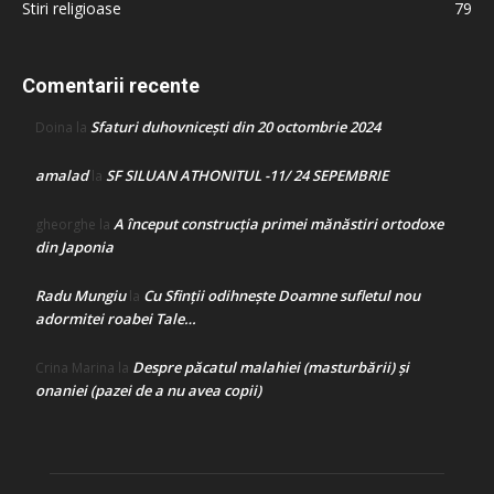
Stiri religioase
79
Comentarii recente
Sfaturi duhovnicești din 20 octombrie 2024
Doina
la
amalad
SF SILUAN ATHONITUL -11/ 24 SEPEMBRIE
la
A început construcţia primei mănăstiri ortodoxe
gheorghe
la
din Japonia
Radu Mungiu
Cu Sfinții odihnește Doamne sufletul nou
la
adormitei roabei Tale…
Despre păcatul malahiei (masturbării) şi
Crina Marina
la
onaniei (pazei de a nu avea copii)