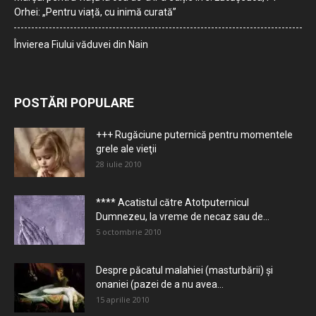
Orhei: „Pentru viață, cu inimă curată”
Învierea Fiului văduvei din Nain
POSTĂRI POPULARE
+++ Rugăciune puternică pentru momentele
grele ale vieţii
28 iulie 2010
**** Acatistul către Atotputernicul
Dumnezeu, la vreme de necaz sau de...
5 octombrie 2010
Despre păcatul malahiei (masturbării) şi
onaniei (pazei de a nu avea...
15 aprilie 2010