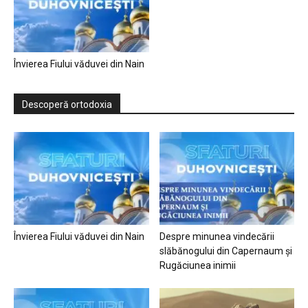
Învierea Fiului văduvei din Nain
Descoperă ortodoxia
Învierea Fiului văduvei din Nain
Despre minunea vindecării
slăbănogului din Capernaum și
Rugăciunea inimii