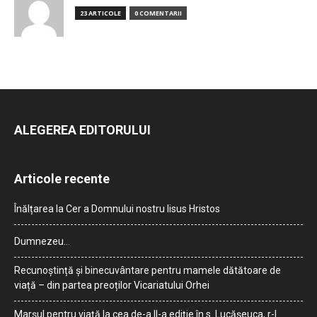
23 ARTICOLE
0 COMENTARII
ALEGEREA EDITORULUI
Articole recente
Înălțarea la Cer a Domnului nostru Iisus Hristos
Dumnezeu…
Recunoștință și binecuvântare pentru mamele dătătoare de
viață – din partea preoților Vicariatului Orhei
Marșul pentru viață la cea de-a II-a ediție în s. Lucășeuca, r-l