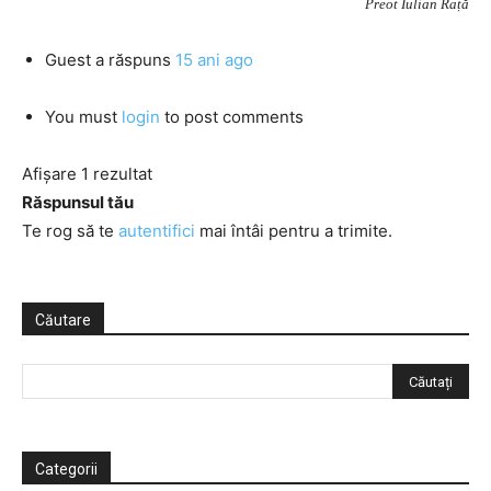
Preot Iulian Rață
Guest
a răspuns
15 ani ago
You must
login
to post comments
Afișare 1 rezultat
Răspunsul tău
Te rog să te
autentifici
mai întâi pentru a trimite.
Căutare
Categorii