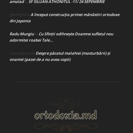
amalad
SF SILUAN ATHONITUL -11/ 24 SEPEMBRIE
la
A început construcţia primei mănăstiri ortodoxe
gheorghe
la
din Japonia
Radu Mungiu
Cu Sfinții odihnește Doamne sufletul nou
la
adormitei roabei Tale…
Despre păcatul malahiei (masturbării) şi
Crina Marina
la
onaniei (pazei de a nu avea copii)