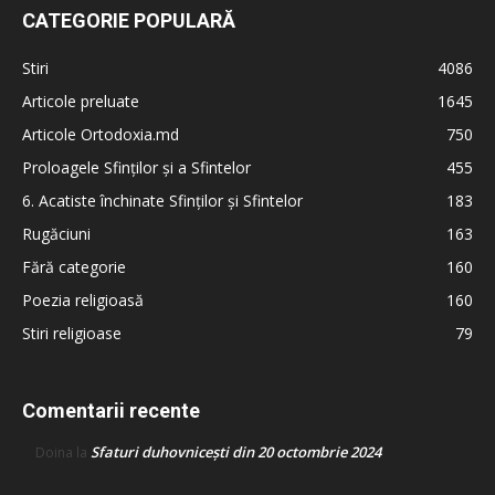
CATEGORIE POPULARĂ
Stiri
4086
Articole preluate
1645
Articole Ortodoxia.md
750
Proloagele Sfinților și a Sfintelor
455
6. Acatiste închinate Sfinților și Sfintelor
183
Rugăciuni
163
Fără categorie
160
Poezia religioasă
160
Stiri religioase
79
Comentarii recente
Sfaturi duhovnicești din 20 octombrie 2024
Doina
la