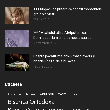
+++ Rugăciune puternică pentru momentele
grele ale vieţii
28 iulie 2010
**** Acatistul către Atotputernicul
Dumnezeu, la vreme de necaz sau de...
5 octombrie 2010
Despre păcatul malahiei (masturbării) şi
onaniei (pazei de a nu avea...
15 aprilie 2010
Etichete
Anul nou
avort
Academia de Teologie
Biserica
Biserica Ortodoxă
Biserica Sfânta Treime
biserică