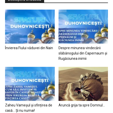
Învierea Fiului văduvei din Nain
Despre minunea vindecării
slăbănogului din Capernaum și
Rugăciunea inimii
Zaheu Vameșul și sfințirea de
Aruncă grija ta spre Domnul…
casă… Și nu numai!