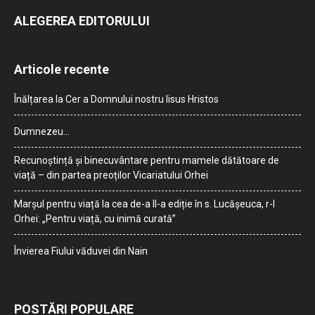
ALEGEREA EDITORULUI
Articole recente
Înălțarea la Cer a Domnului nostru Iisus Hristos
Dumnezeu…
Recunoștință și binecuvântare pentru mamele dătătoare de
viață – din partea preoților Vicariatului Orhei
Marșul pentru viață la cea de-a II-a ediție în s. Lucășeuca, r-l
Orhei: „Pentru viață, cu inimă curată”
Învierea Fiului văduvei din Nain
POSTĂRI POPULARE