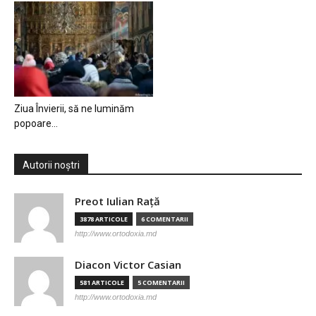
Ziua Învierii, să ne luminăm
popoare…
Autorii noștri
Preot Iulian Raţă
3878 ARTICOLE
6 COMENTARII
http://www.ortodoxia.md
Diacon Victor Casian
581 ARTICOLE
5 COMENTARII
http://www.ortodoxia.md