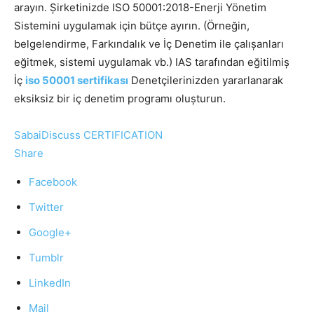
arayın. Şirketinizde ISO 50001:2018-Enerji Yönetim
Sistemini uygulamak için bütçe ayırın. (Örneğin,
belgelendirme, Farkındalık ve İç Denetim ile çalışanları
eğitmek, sistemi uygulamak vb.) IAS tarafından eğitilmiş
İç
iso 50001 sertifikası
Denetçilerinizden yararlanarak
eksiksiz bir iç denetim programı oluşturun.
SabaiDiscuss
CERTIFICATION
Share
Facebook
Twitter
Google+
Tumblr
LinkedIn
Mail