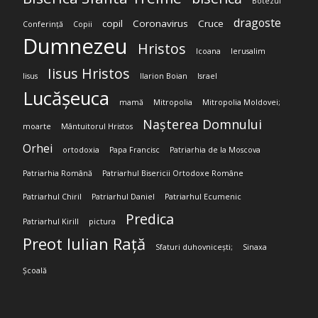
Botezul
dragoste
copil
Coronavirus
Cruce
Conferință
Copii
Dumnezeu
Hristos
Icoana
Ierusalim
Iisus Hristos
Iisus
Ilarion Boian
Israel
Lucășeuca
mamă
Mitropolia
Mitropolia Moldovei;
Nașterea Domnului
moarte
Mântuitorul Hristos
Orhei
ortodoxia
Papa Francisc
Patriarhia de la Moscova
Patriarhia Română
Patriarhul Bisericii Ortodoxe Române
Patriarhul Chiril
Patriarhul Daniel
Patriarhul Ecumenic
Predica
Patriarhul Kirill
pictura
Preot Iulian Rață
Sfaturi duhovnicești;
Sinaxa
Școală