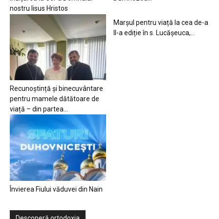
nostru Iisus Hristos
Marșul pentru viață la cea de-a
II-a ediție în s. Lucășeuca,...
Recunoștință și binecuvântare
pentru mamele dătătoare de
viață – din partea...
Învierea Fiului văduvei din Nain
Descoperă ortodoxia