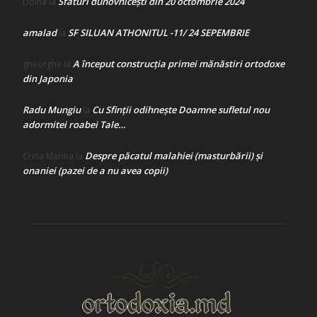
Sfaturi duhovnicești din 20 octombrie 2024
Doina
la
amalad
SF SILUAN ATHONITUL -11/ 24 SEPEMBRIE
la
A început construcţia primei mănăstiri ortodoxe
gheorghe
la
din Japonia
Radu Mungiu
Cu Sfinții odihnește Doamne sufletul nou
la
adormitei roabei Tale…
Despre păcatul malahiei (masturbării) şi
Crina Marina
la
onaniei (pazei de a nu avea copii)