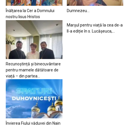
Înălțarea la Cer a Domnului
Dumnezeu…
nostru Iisus Hristos
Marșul pentru viață la cea de-a
II-a ediție în s. Lucășeuca,...
Recunoștință și binecuvântare
pentru mamele dătătoare de
viață – din partea...
Învierea Fiului văduvei din Nain