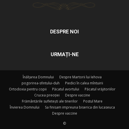
DESPRE NOI
URMAȚI-NE
Înălțarea Domnului
Despre Martorii lui Iehova
pogorirea-sfintului-duh
Piedici în calea mîntuirii
Ortodoxia pentru copii
Păcatul avortului
Păcatul vrăjitoriilor
Crucea preoției
Despre vaccine
Frământările sufletești ale tinerilor
Postul Mare
Învierea Domnului
Sa finisam impreuna biserica din lucaseuca
Despre vaccine
©