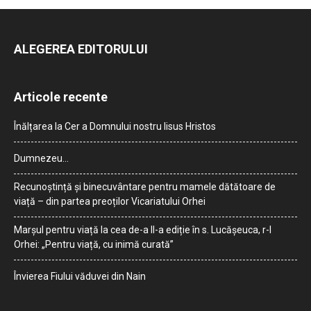
ALEGEREA EDITORULUI
Articole recente
Înălțarea la Cer a Domnului nostru Iisus Hristos
Dumnezeu…
Recunoștință și binecuvântare pentru mamele dătătoare de
viață – din partea preoților Vicariatului Orhei
Marșul pentru viață la cea de-a II-a ediție în s. Lucășeuca, r-l
Orhei: „Pentru viață, cu inimă curată”
Învierea Fiului văduvei din Nain