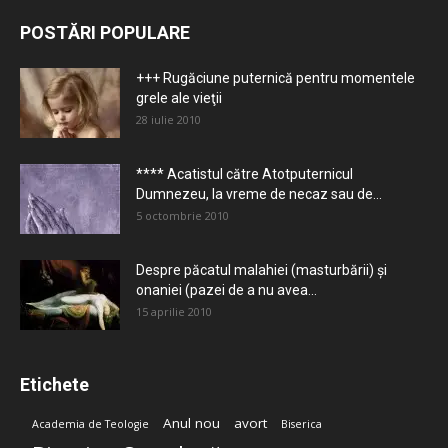
POSTĂRI POPULARE
+++ Rugăciune puternică pentru momentele
grele ale vieţii
28 iulie 2010
**** Acatistul către Atotputernicul
Dumnezeu, la vreme de necaz sau de...
5 octombrie 2010
Despre păcatul malahiei (masturbării) şi
onaniei (pazei de a nu avea...
15 aprilie 2010
Etichete
Anul nou
avort
Academia de Teologie
Biserica