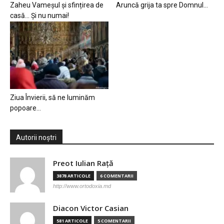
Zaheu Vameșul și sfințirea de
Aruncă grija ta spre Domnul…
casă… Și nu numai!
Ziua Învierii, să ne luminăm
popoare…
Autorii noștri
Preot Iulian Raţă
3878 ARTICOLE
6 COMENTARII
http://www.ortodoxia.md
Diacon Victor Casian
581 ARTICOLE
5 COMENTARII