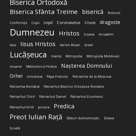
Biserica Ortodoxă
Biserica Sfânta Treime
biserică
Botezul
dragoste
copil
Coronavirus
Cruce
Conferință
Copii
Dumnezeu
Hristos
Icoana
Ierusalim
Iisus Hristos
Iisus
Ilarion Boian
Israel
Lucășeuca
mamă
Mitropolia
Mitropolia Moldovei;
Nașterea Domnului
moarte
Mântuitorul Hristos
Orhei
ortodoxia
Papa Francisc
Patriarhia de la Moscova
Patriarhia Română
Patriarhul Bisericii Ortodoxe Române
Patriarhul Chiril
Patriarhul Daniel
Patriarhul Ecumenic
Predica
Patriarhul Kirill
pictura
Preot Iulian Rață
Sfaturi duhovnicești;
Sinaxa
Școală