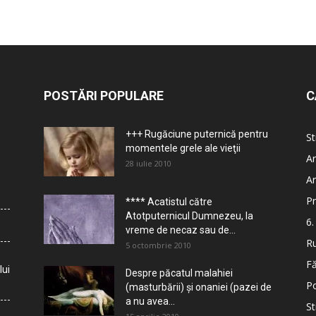
POSTĂRI POPULARE
C
+++ Rugăciune puternică pentru
St
momentele grele ale vieţii
Ar
28 iulie 2010
Ar
Pr
**** Acatistul către
Atotputernicul Dumnezeu, la
6.
vreme de necaz sau de...
Ru
5 octombrie 2010
Fă
lui
Despre păcatul malahiei
Po
(masturbării) şi onaniei (pazei de
a nu avea...
St