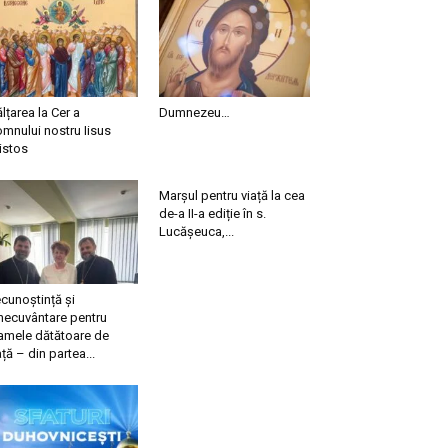
ălțarea la Cer a
Dumnezeu…
mnului nostru Iisus
istos
Marșul pentru viață la cea
de-a II-a ediție în s.
Lucășeuca,...
cunoștință și
necuvântare pentru
mele dătătoare de
ață – din partea...