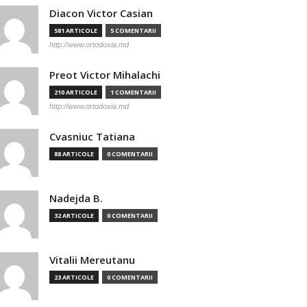
Diacon Victor Casian
581 ARTICOLE
5 COMENTARII
http://www.ortodoxia.md
Preot Victor Mihalachi
210 ARTICOLE
1 COMENTARII
http://www.ortodoxia.md
Cvasniuc Tatiana
88 ARTICOLE
0 COMENTARII
Nadejda B.
32 ARTICOLE
0 COMENTARII
Vitalii Mereutanu
23 ARTICOLE
0 COMENTARII