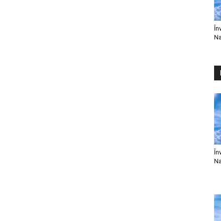
În
Na
În
Na