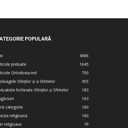
ATEGORIE POPULARĂ
iri
4086
ticole preluate
1645
ticole Ortodoxia.md
750
oloagele Sfinților și a Sfintelor
455
 Acatiste închinate Sfinților și Sfintelor
183
găciuni
163
ră categorie
160
ezia religioasă
160
iri religioase
79