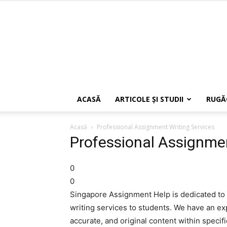
ACASĂ
ARTICOLE ŞI STUDII
RUGĂ
Acasă
Professional Assignment Writing Services
Professional Assignmen
0
0
Singapore Assignment Help is dedicated to 
writing services to students. We have an exp
accurate, and original content within specif