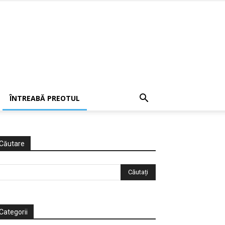
ÎNTREABĂ PREOTUL
Căutare
Categorii