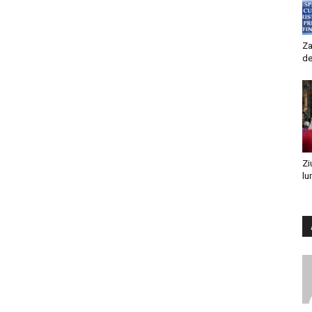
Za
de
Zi
lu