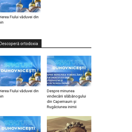
vierea Fiului văduvei din
in
Descoperă ortodoxia
vierea Fiului văduvei din
Despre minunea
in
vindecării slăbănogului
din Capernaum și
Rugăciunea inimii