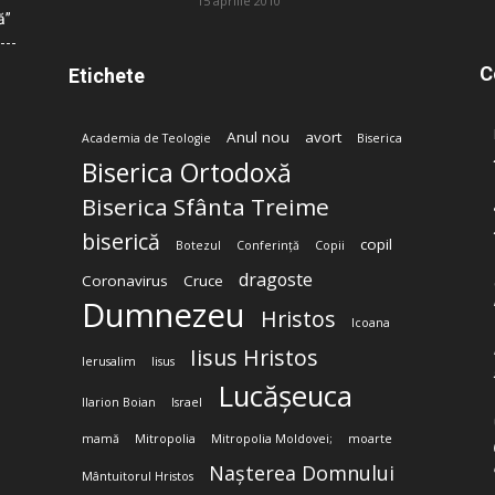
15 aprilie 2010
ă”
C
Etichete
Anul nou
avort
Academia de Teologie
Biserica
Biserica Ortodoxă
Biserica Sfânta Treime
biserică
copil
Botezul
Conferință
Copii
dragoste
Coronavirus
Cruce
Dumnezeu
Hristos
Icoana
Iisus Hristos
Ierusalim
Iisus
Lucășeuca
Ilarion Boian
Israel
mamă
Mitropolia
Mitropolia Moldovei;
moarte
Nașterea Domnului
Mântuitorul Hristos