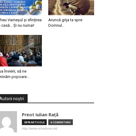
heu Vameșul și sfințirea
Aruncă grija ta spre
 casă… Și nu numai!
Domnul…
ua Învierii, să ne
minăm popoare…
Autorii noștri
Preot Iulian Raţă
3878 ARTICOLE
6 COMENTARII
http://www.ortodoxia.md