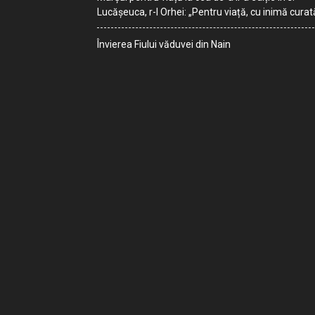
Lucășeuca, r-l Orhei: „Pentru viață, cu inimă curat
Învierea Fiului văduvei din Nain