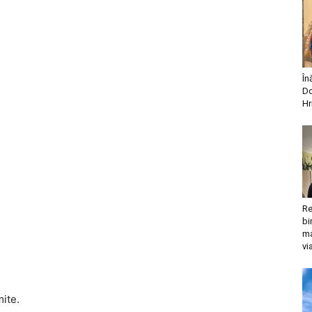
În
Do
Hr
Re
bi
ma
vi
mite.