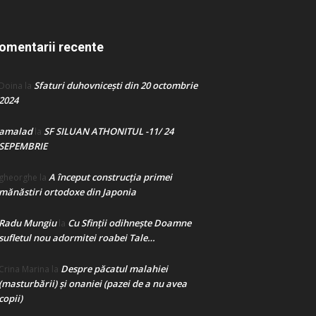
omentarii recente
Sfaturi duhovnicești din 20 octombrie
Doina
la
2024
amalad
SF SILUAN ATHONITUL -11/ 24
la
SEPEMBRIE
A început construcţia primei
gheorghe
la
mănăstiri ortodoxe din Japonia
Radu Mungiu
Cu Sfinții odihnește Doamne
la
sufletul nou adormitei roabei Tale…
Despre păcatul malahiei
Crina Marina
la
(masturbării) şi onaniei (pazei de a nu avea
copii)