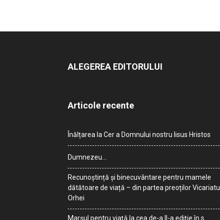
ALEGEREA EDITORULUI
Articole recente
Înălțarea la Cer a Domnului nostru Iisus Hristos
Dumnezeu…
Recunoștință și binecuvântare pentru mamele
dătătoare de viață – din partea preoților Vicariatu
Orhei
Marșul pentru viață la cea de-a II-a ediție în s.