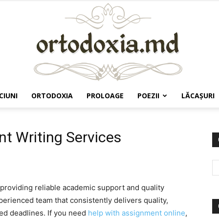
CIUNI
ORTODOXIA
PROLOAGE
POEZII
LĂCAŞURI
Ortodoxia.md
t Writing Services
providing reliable academic support and quality
erienced team that consistently delivers quality,
ied deadlines. If you need
help with assignment online
,